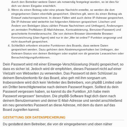
durch den Betreiber weitere Daten als notwendig festgelegt wurden, so ist dies für
dich vor deren Eingabe ersichtlich.
Wenn du einen Beitrag oder eine private Nachricht erstellst, so werden die dort
eingegebenen Daten ebenfalls gespeichert. Gleiches gilt, wenn du einen Beitrag als
Entwurf zwischenspeicherst. In diesen Fällen wird auch deine IP-Adresse gespeichert.
Die IP-Adresse wird weiterhin bei folgenden Aktionen gespeichert: Löschen und
Ändern von Beiträgen (dazu zählen Private Nachrichten und Umfragen), Änderungen
an zentralen Profildaten (E-Mail-Adresse, Kontoaktivierung, Benutzer-Passwort) und
gescheiterte Anmeldeversuche. Die von deinem Browser übermittelte Browser-
Kennzeichnung (User Agent) wird nur in der „Wer ist online?“-Funktion angezeigt und
nicht dauerhaft gespeichert.
Schließlich erfordern einzelne Funktionen des Boards, dass weitere Daten
gespeichert werden. Dazu gehören dein Abstimmungsverhalten bei Umfragen, der
Gelesen-Status von deinen Beiträgen oder explizit von dir gesetzte Lesezeichen oder
Benachrichtigungsfunktionen.
Dein Passwort wird mit einer Einwege-Verschlüsselung (Hash) gespeichert, so
dass es sicher ist. Jedoch wird dir empfohlen, dieses Passwort nicht auf einer
Vielzahl von Webseiten zu verwenden. Das Passwort ist dein Schlüssel zu
deinem Benutzerkonto für das Board, also geh mit ihm sorgsam um.
Insbesondere wird dich kein Vertreter des Betreibers, von phpBB Limited oder
ein Dritter berechtigterweise nach deinem Passwort fragen. Solltest du dein
Passwort vergessen haben, so kannst du die Funktion „Ich habe mein
Passwort vergessen“ benutzen. Die phpBB-Software fragt dich dann nach
deinem Benutzernamen und deiner E-Mail-Adresse und sendet anschließend
ein neu generiertes Passwort an diese Adresse, mit dem du dann auf das
Board zugreifen kannst.
GESTATTUNG DER DATENSPEICHERUNG
Du gestattest dem Betreiber, die von dir eingegebenen und oben näher