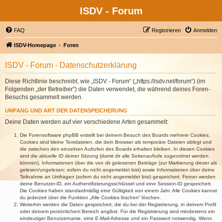
ISDV - Forum
FAQ
Registrieren
Anmelden
ISDV-Homepage
Foren
ISDV - Forum - Datenschutzerklärung
Diese Richtlinie beschreibt, wie „ISDV - Forum“ („https://isdv.net/forum“) (im
Folgenden „der Betreiber“) die Daten verwendet, die während deines Foren-
Besuchs gesammelt werden.
UMFANG UND ART DER DATENSPEICHERUNG
Deine Daten werden auf vier verschiedene Arten gesammelt:
Die Forensoftware phpBB erstellt bei deinem Besuch des Boards mehrere Cookies.
Cookies sind kleine Textdateien, die dein Browser als temporäre Dateien ablegt und
die zwischen den einzelnen Aufrufen des Boards erhalten bleiben. In diesen Cookies
sind die aktuelle ID deiner Sitzung (damit dir alle Seitenaufrufe zugeordnet werden
können), Informationen über die von dir gelesenen Beiträge (zur Markierung dieser als
gelesen/ungelesen; sofern du nicht angemeldet bist) sowie Informationen über deine
Teilnahme an Umfragen (sofern du nicht angemeldet bist) gespeichert. Ferner werden
deine Benutzer-ID, ein Authentifizierungsschlüssel und eine Session-ID gespeichert.
Die Cookies haben standardmäßig eine Gültigkeit von einem Jahr. Alle Cookies kannst
du jederzeit über die Funktion „Alle Cookies löschen“ löschen.
Weiterhin werden die Daten gespeichert, die du bei der Registrierung, in deinem Profil
oder deinem persönlichem Bereich angibst. Für die Registrierung sind mindestens ein
eindeutiger Benutzername, eine E-Mail-Adresse und ein Passwort notwendig. Wenn