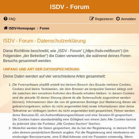
ISDV - Forum
FAQ
Registrieren
Anmelden
ISDV-Homepage
Foren
ISDV - Forum - Datenschutzerklärung
Diese Richtlinie beschreibt, wie „ISDV - Forum“ („https://isdv.net/forum“) (im
Folgenden „der Betreiber“) die Daten verwendet, die während deines Foren-
Besuchs gesammelt werden.
UMFANG UND ART DER DATENSPEICHERUNG
Deine Daten werden auf vier verschiedene Arten gesammelt:
Die Forensoftware phpBB erstellt bei deinem Besuch des Boards mehrere Cookies.
Cookies sind kleine Textdateien, die dein Browser als temporäre Dateien ablegt und
die zwischen den einzelnen Aufrufen des Boards erhalten bleiben. In diesen Cookies
sind die aktuelle ID deiner Sitzung (damit dir alle Seitenaufrufe zugeordnet werden
können), Informationen über die von dir gelesenen Beiträge (zur Markierung dieser als
gelesen/ungelesen; sofern du nicht angemeldet bist) sowie Informationen über deine
Teilnahme an Umfragen (sofern du nicht angemeldet bist) gespeichert. Ferner werden
deine Benutzer-ID, ein Authentifizierungsschlüssel und eine Session-ID gespeichert.
Die Cookies haben standardmäßig eine Gültigkeit von einem Jahr. Alle Cookies kannst
du jederzeit über die Funktion „Alle Cookies löschen“ löschen.
Weiterhin werden die Daten gespeichert, die du bei der Registrierung, in deinem Profil
oder deinem persönlichem Bereich angibst. Für die Registrierung sind mindestens ein
eindeutiger Benutzername, eine E-Mail-Adresse und ein Passwort notwendig. Wenn