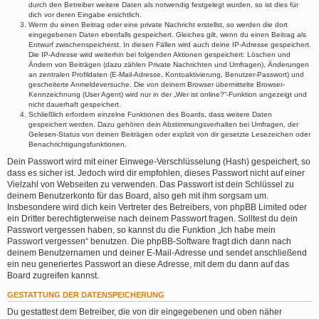
durch den Betreiber weitere Daten als notwendig festgelegt wurden, so ist dies für
dich vor deren Eingabe ersichtlich.
Wenn du einen Beitrag oder eine private Nachricht erstellst, so werden die dort
eingegebenen Daten ebenfalls gespeichert. Gleiches gilt, wenn du einen Beitrag als
Entwurf zwischenspeicherst. In diesen Fällen wird auch deine IP-Adresse gespeichert.
Die IP-Adresse wird weiterhin bei folgenden Aktionen gespeichert: Löschen und
Ändern von Beiträgen (dazu zählen Private Nachrichten und Umfragen), Änderungen
an zentralen Profildaten (E-Mail-Adresse, Kontoaktivierung, Benutzer-Passwort) und
gescheiterte Anmeldeversuche. Die von deinem Browser übermittelte Browser-
Kennzeichnung (User Agent) wird nur in der „Wer ist online?“-Funktion angezeigt und
nicht dauerhaft gespeichert.
Schließlich erfordern einzelne Funktionen des Boards, dass weitere Daten
gespeichert werden. Dazu gehören dein Abstimmungsverhalten bei Umfragen, der
Gelesen-Status von deinen Beiträgen oder explizit von dir gesetzte Lesezeichen oder
Benachrichtigungsfunktionen.
Dein Passwort wird mit einer Einwege-Verschlüsselung (Hash) gespeichert, so
dass es sicher ist. Jedoch wird dir empfohlen, dieses Passwort nicht auf einer
Vielzahl von Webseiten zu verwenden. Das Passwort ist dein Schlüssel zu
deinem Benutzerkonto für das Board, also geh mit ihm sorgsam um.
Insbesondere wird dich kein Vertreter des Betreibers, von phpBB Limited oder
ein Dritter berechtigterweise nach deinem Passwort fragen. Solltest du dein
Passwort vergessen haben, so kannst du die Funktion „Ich habe mein
Passwort vergessen“ benutzen. Die phpBB-Software fragt dich dann nach
deinem Benutzernamen und deiner E-Mail-Adresse und sendet anschließend
ein neu generiertes Passwort an diese Adresse, mit dem du dann auf das
Board zugreifen kannst.
GESTATTUNG DER DATENSPEICHERUNG
Du gestattest dem Betreiber, die von dir eingegebenen und oben näher