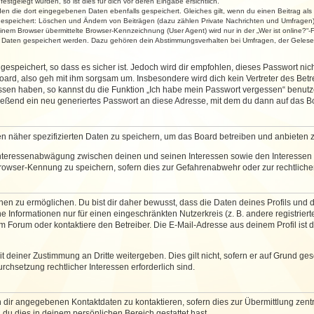
stgelegt wurden, so ist dies für dich vor deren Eingabe ersichtlich.
rden die dort eingegebenen Daten ebenfalls gespeichert. Gleiches gilt, wenn du einen Beitrag als
 gespeichert: Löschen und Ändern von Beiträgen (dazu zählen Private Nachrichten und Umfragen)
em Browser übermittelte Browser-Kennzeichnung (User Agent) wird nur in der „Wer ist online?“-F
re Daten gespeichert werden. Dazu gehören dein Abstimmungsverhalten bei Umfragen, der Gelesen
espeichert, so dass es sicher ist. Jedoch wird dir empfohlen, dieses Passwort ni
ard, also geh mit ihm sorgsam um. Insbesondere wird dich kein Vertreter des Betre
essen haben, so kannst du die Funktion „Ich habe mein Passwort vergessen“ benut
ßend ein neu generiertes Passwort an diese Adresse, mit dem du dann auf das Bo
en näher spezifizierten Daten zu speichern, um das Board betreiben und anbieten 
 Interessenabwägung zwischen deinen und seinen Interessen sowie den Interessen D
rowser-Kennung zu speichern, sofern dies zur Gefahrenabwehr oder zur rechtlichen
 zu ermöglichen. Du bist dir daher bewusst, dass die Daten deines Profils und die 
e Informationen nur für einen eingeschränkten Nutzerkreis (z. B. andere registriert
Forum oder kontaktiere den Betreiber. Die E-Mail-Adresse aus deinem Profil ist d
 deiner Zustimmung an Dritte weitergeben. Dies gilt nicht, sofern er auf Grund ge
urchsetzung rechtlicher Interessen erforderlich sind.
 dir angegebenen Kontaktdaten zu kontaktieren, sofern dies zur Übermittlung zentra
 du dies in deinem persönlichen Bereich gestattet hast.