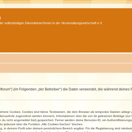
m
r selbständigen Dienstleister/Innen in der Veranstaltungswirtschaft e.V.
v.net/forum“) (im Folgenden „der Betreiber“) die Daten verwendet, die während dei
rere Cookies. Cookies sind kleine Textdateien, die dein Browser als temporäre Dateien ablegt 
 Seitenaufrufe zugeordnet werden können), Informationen über die von dir gelesenen Beiträge (zu
n du nicht angemeldet bist) gespeichert. Ferner werden deine Benutzer-ID, ein Authentifizierung
u jederzeit über die Funktion „Alle Cookies löschen“ löschen.
ng, in deinem Profil oder deinem persönlichem Bereich angibst. Für die Registrierung sind mind