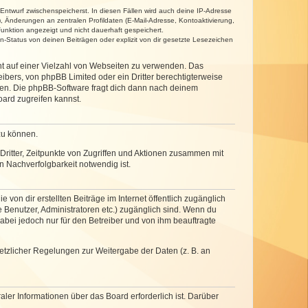
 Entwurf zwischenspeicherst. In diesen Fällen wird auch deine IP-Adresse
, Änderungen an zentralen Profildaten (E-Mail-Adresse, Kontoaktivierung,
unktion angezeigt und nicht dauerhaft gespeichert.
-Status von deinen Beiträgen oder explizit von dir gesetzte Lesezeichen
cht auf einer Vielzahl von Webseiten zu verwenden. Das
ibers, von phpBB Limited oder ein Dritter berechtigterweise
zen. Die phpBB-Software fragt dich dann nach deinem
ard zugreifen kannst.
zu können.
ritter, Zeitpunkte von Zugriffen und Aktionen zusammen mit
 Nachverfolgbarkeit notwendig ist.
von dir erstellten Beiträge im Internet öffentlich zugänglich
e Benutzer, Administratoren etc.) zugänglich sind. Wenn du
abei jedoch nur für den Betreiber und von ihm beauftragte
setzlicher Regelungen zur Weitergabe der Daten (z. B. an
ler Informationen über das Board erforderlich ist. Darüber