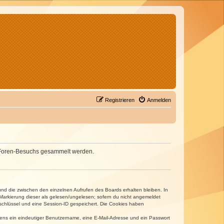
Registrieren
Anmelden
nes Foren-Besuchs gesammelt werden.
und die zwischen den einzelnen Aufrufen des Boards erhalten bleiben. In
r Markierung dieser als gelesen/ungelesen; sofern du nicht angemeldet
sschlüssel und eine Session-ID gespeichert. Die Cookies haben
estens ein eindeutiger Benutzername, eine E-Mail-Adresse und ein Passwort