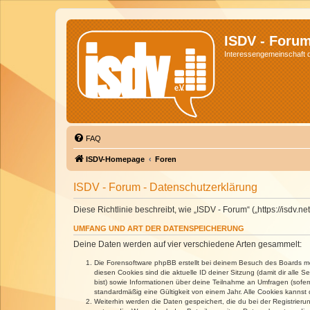
ISDV - Foru
Interessengemeinschaft de
FAQ
ISDV-Homepage
Foren
ISDV - Forum - Datenschutzerklärung
Diese Richtlinie beschreibt, wie „ISDV - Forum“ („https://isd
UMFANG UND ART DER DATENSPEICHERUNG
Deine Daten werden auf vier verschiedene Arten gesammelt:
Die Forensoftware phpBB erstellt bei deinem Besuch des Boards meh
diesen Cookies sind die aktuelle ID deiner Sitzung (damit dir alle
bist) sowie Informationen über deine Teilnahme an Umfragen (sofer
standardmäßig eine Gültigkeit von einem Jahr. Alle Cookies kannst d
Weiterhin werden die Daten gespeichert, die du bei der Registrieru