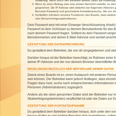
notwendig. Wenn durch den Betreiber weitere Daten als notwendig fe
Wenn du einen Beitrag oder eine private Nachricht erstellst, so we
gespeichert. Die IP-Adresse wird weiterhin bei folgenden Aktionen
Benutzer-Passwort) und gescheiterte Anmeldeversuche. Die von dein
Schließlich erfordern einzelne Funktionen des Boards, dass weite
oder Benachrichtigungsfunktionen.
Dein Passwort wird mit einer Einwege-Verschlüsselung (Hash) g
Passwort ist dein Schlüssel zu deinem Benutzerkonto für das Bo
nach deinem Passwort fragen. Solltest du dein Passwort verg
Benutzernamen und deiner E-Mail-Adresse und sendet anschlie
GESTATTUNG DER DATENSPEICHERUNG
Du gestattest dem Betreiber, die von dir eingegebenen und ob
Darüber hinaus ist der Betreiber berechtigt, im Rahmen einer
deiner IP-Adresse und der von deinem Browser übermittelter B
REGELUNGEN BEZÜGLICH DER WEITERGABE DEINER DATEN
Zweck eines Boards ist es, einen Austausch mit anderen Personen
sein können. Der Betreiber kann jedoch festlegen, dass einzeln
Fragen dazu hast, suche nach entsprechenden Informationen im 
Personen (Administratoren) zugänglich.
Andere als die oben genannten Daten wird der Betreiber nur mit
Strafverfolgungsbehörden) verpflichtet ist oder die Daten zur D
GESTATTUNG DER KONTAKTAUFNAHME
Du gestattest dem Betreiber darüber hinaus, dich unter den von
hinaus dürfen er und andere Benutzer dich kontaktieren, sofern