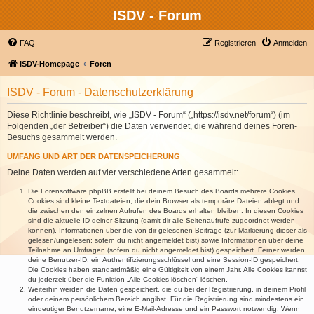
ISDV - Forum
FAQ
Registrieren
Anmelden
ISDV-Homepage
Foren
ISDV - Forum - Datenschutzerklärung
Diese Richtlinie beschreibt, wie „ISDV - Forum“ („https://isdv.net/forum“) (im
Folgenden „der Betreiber“) die Daten verwendet, die während deines Foren-
Besuchs gesammelt werden.
UMFANG UND ART DER DATENSPEICHERUNG
Deine Daten werden auf vier verschiedene Arten gesammelt:
Die Forensoftware phpBB erstellt bei deinem Besuch des Boards mehrere Cookies.
Cookies sind kleine Textdateien, die dein Browser als temporäre Dateien ablegt und
die zwischen den einzelnen Aufrufen des Boards erhalten bleiben. In diesen Cookies
sind die aktuelle ID deiner Sitzung (damit dir alle Seitenaufrufe zugeordnet werden
können), Informationen über die von dir gelesenen Beiträge (zur Markierung dieser als
gelesen/ungelesen; sofern du nicht angemeldet bist) sowie Informationen über deine
Teilnahme an Umfragen (sofern du nicht angemeldet bist) gespeichert. Ferner werden
deine Benutzer-ID, ein Authentifizierungsschlüssel und eine Session-ID gespeichert.
Die Cookies haben standardmäßig eine Gültigkeit von einem Jahr. Alle Cookies kannst
du jederzeit über die Funktion „Alle Cookies löschen“ löschen.
Weiterhin werden die Daten gespeichert, die du bei der Registrierung, in deinem Profil
oder deinem persönlichem Bereich angibst. Für die Registrierung sind mindestens ein
eindeutiger Benutzername, eine E-Mail-Adresse und ein Passwort notwendig. Wenn