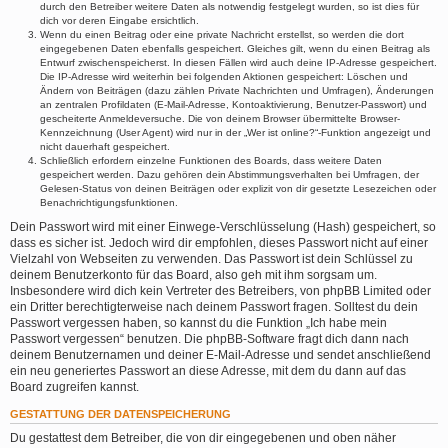
durch den Betreiber weitere Daten als notwendig festgelegt wurden, so ist dies für
dich vor deren Eingabe ersichtlich.
Wenn du einen Beitrag oder eine private Nachricht erstellst, so werden die dort
eingegebenen Daten ebenfalls gespeichert. Gleiches gilt, wenn du einen Beitrag als
Entwurf zwischenspeicherst. In diesen Fällen wird auch deine IP-Adresse gespeichert.
Die IP-Adresse wird weiterhin bei folgenden Aktionen gespeichert: Löschen und
Ändern von Beiträgen (dazu zählen Private Nachrichten und Umfragen), Änderungen
an zentralen Profildaten (E-Mail-Adresse, Kontoaktivierung, Benutzer-Passwort) und
gescheiterte Anmeldeversuche. Die von deinem Browser übermittelte Browser-
Kennzeichnung (User Agent) wird nur in der „Wer ist online?“-Funktion angezeigt und
nicht dauerhaft gespeichert.
Schließlich erfordern einzelne Funktionen des Boards, dass weitere Daten
gespeichert werden. Dazu gehören dein Abstimmungsverhalten bei Umfragen, der
Gelesen-Status von deinen Beiträgen oder explizit von dir gesetzte Lesezeichen oder
Benachrichtigungsfunktionen.
Dein Passwort wird mit einer Einwege-Verschlüsselung (Hash) gespeichert, so
dass es sicher ist. Jedoch wird dir empfohlen, dieses Passwort nicht auf einer
Vielzahl von Webseiten zu verwenden. Das Passwort ist dein Schlüssel zu
deinem Benutzerkonto für das Board, also geh mit ihm sorgsam um.
Insbesondere wird dich kein Vertreter des Betreibers, von phpBB Limited oder
ein Dritter berechtigterweise nach deinem Passwort fragen. Solltest du dein
Passwort vergessen haben, so kannst du die Funktion „Ich habe mein
Passwort vergessen“ benutzen. Die phpBB-Software fragt dich dann nach
deinem Benutzernamen und deiner E-Mail-Adresse und sendet anschließend
ein neu generiertes Passwort an diese Adresse, mit dem du dann auf das
Board zugreifen kannst.
GESTATTUNG DER DATENSPEICHERUNG
Du gestattest dem Betreiber, die von dir eingegebenen und oben näher