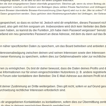
stgelegt wurden, so ist dies für dich vor deren Eingabe ersichtlich.
rden die dort eingegebenen Daten ebenfalls gespeichert. Gleiches gilt, wenn du einen Beitrag als
 gespeichert: Löschen und Ändern von Beiträgen (dazu zählen Private Nachrichten und Umfragen)
em Browser übermittelte Browser-Kennzeichnung (User Agent) wird nur in der „Wer ist online?“-F
re Daten gespeichert werden. Dazu gehören dein Abstimmungsverhalten bei Umfragen, der Gelesen
espeichert, so dass es sicher ist. Jedoch wird dir empfohlen, dieses Passwort ni
ard, also geh mit ihm sorgsam um. Insbesondere wird dich kein Vertreter des Betre
essen haben, so kannst du die Funktion „Ich habe mein Passwort vergessen“ benut
ßend ein neu generiertes Passwort an diese Adresse, mit dem du dann auf das Bo
en näher spezifizierten Daten zu speichern, um das Board betreiben und anbieten 
 Interessenabwägung zwischen deinen und seinen Interessen sowie den Interessen D
rowser-Kennung zu speichern, sofern dies zur Gefahrenabwehr oder zur rechtlichen
 zu ermöglichen. Du bist dir daher bewusst, dass die Daten deines Profils und die 
e Informationen nur für einen eingeschränkten Nutzerkreis (z. B. andere registriert
Forum oder kontaktiere den Betreiber. Die E-Mail-Adresse aus deinem Profil ist d
 deiner Zustimmung an Dritte weitergeben. Dies gilt nicht, sofern er auf Grund ge
urchsetzung rechtlicher Interessen erforderlich sind.
 dir angegebenen Kontaktdaten zu kontaktieren, sofern dies zur Übermittlung zentra
 du dies in deinem persönlichen Bereich gestattet hast.