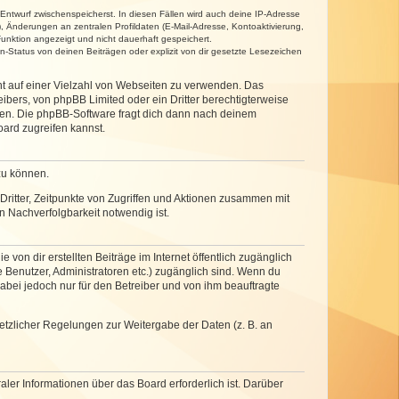
 Entwurf zwischenspeicherst. In diesen Fällen wird auch deine IP-Adresse
, Änderungen an zentralen Profildaten (E-Mail-Adresse, Kontoaktivierung,
unktion angezeigt und nicht dauerhaft gespeichert.
-Status von deinen Beiträgen oder explizit von dir gesetzte Lesezeichen
cht auf einer Vielzahl von Webseiten zu verwenden. Das
ibers, von phpBB Limited oder ein Dritter berechtigterweise
zen. Die phpBB-Software fragt dich dann nach deinem
ard zugreifen kannst.
zu können.
ritter, Zeitpunkte von Zugriffen und Aktionen zusammen mit
 Nachverfolgbarkeit notwendig ist.
von dir erstellten Beiträge im Internet öffentlich zugänglich
e Benutzer, Administratoren etc.) zugänglich sind. Wenn du
abei jedoch nur für den Betreiber und von ihm beauftragte
setzlicher Regelungen zur Weitergabe der Daten (z. B. an
ler Informationen über das Board erforderlich ist. Darüber