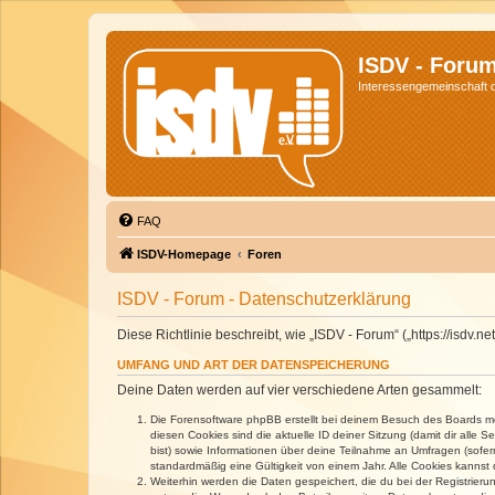
ISDV - Foru
Interessengemeinschaft de
FAQ
ISDV-Homepage
Foren
ISDV - Forum - Datenschutzerklärung
Diese Richtlinie beschreibt, wie „ISDV - Forum“ („https://isd
UMFANG UND ART DER DATENSPEICHERUNG
Deine Daten werden auf vier verschiedene Arten gesammelt:
Die Forensoftware phpBB erstellt bei deinem Besuch des Boards meh
diesen Cookies sind die aktuelle ID deiner Sitzung (damit dir alle
bist) sowie Informationen über deine Teilnahme an Umfragen (sofer
standardmäßig eine Gültigkeit von einem Jahr. Alle Cookies kannst d
Weiterhin werden die Daten gespeichert, die du bei der Registrieru