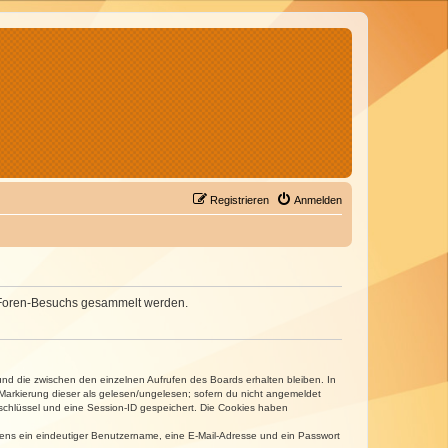
Registrieren
Anmelden
nes Foren-Besuchs gesammelt werden.
und die zwischen den einzelnen Aufrufen des Boards erhalten bleiben. In
r Markierung dieser als gelesen/ungelesen; sofern du nicht angemeldet
sschlüssel und eine Session-ID gespeichert. Die Cookies haben
estens ein eindeutiger Benutzername, eine E-Mail-Adresse und ein Passwort