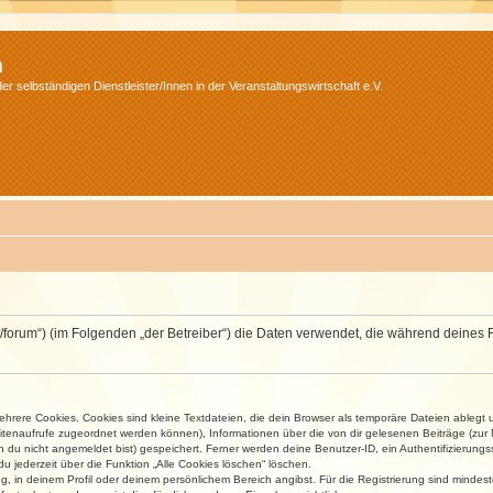
m
r selbständigen Dienstleister/Innen in der Veranstaltungswirtschaft e.V.
v.net/forum“) (im Folgenden „der Betreiber“) die Daten verwendet, die während dei
rere Cookies. Cookies sind kleine Textdateien, die dein Browser als temporäre Dateien ablegt 
 Seitenaufrufe zugeordnet werden können), Informationen über die von dir gelesenen Beiträge (zu
n du nicht angemeldet bist) gespeichert. Ferner werden deine Benutzer-ID, ein Authentifizierung
u jederzeit über die Funktion „Alle Cookies löschen“ löschen.
ng, in deinem Profil oder deinem persönlichem Bereich angibst. Für die Registrierung sind mind