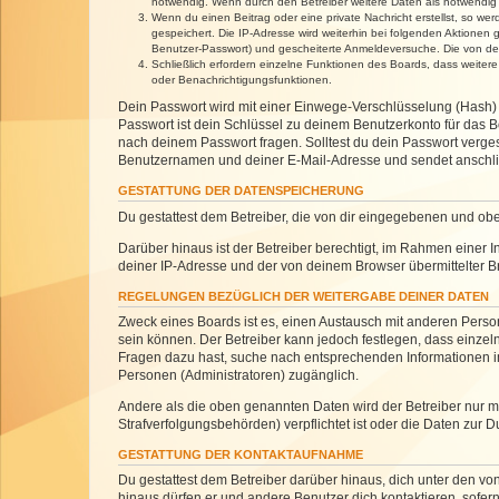
notwendig. Wenn durch den Betreiber weitere Daten als notwendig fe
Wenn du einen Beitrag oder eine private Nachricht erstellst, so we
gespeichert. Die IP-Adresse wird weiterhin bei folgenden Aktionen
Benutzer-Passwort) und gescheiterte Anmeldeversuche. Die von dein
Schließlich erfordern einzelne Funktionen des Boards, dass weite
oder Benachrichtigungsfunktionen.
Dein Passwort wird mit einer Einwege-Verschlüsselung (Hash) g
Passwort ist dein Schlüssel zu deinem Benutzerkonto für das Bo
nach deinem Passwort fragen. Solltest du dein Passwort verg
Benutzernamen und deiner E-Mail-Adresse und sendet anschlie
GESTATTUNG DER DATENSPEICHERUNG
Du gestattest dem Betreiber, die von dir eingegebenen und ob
Darüber hinaus ist der Betreiber berechtigt, im Rahmen einer
deiner IP-Adresse und der von deinem Browser übermittelter B
REGELUNGEN BEZÜGLICH DER WEITERGABE DEINER DATEN
Zweck eines Boards ist es, einen Austausch mit anderen Personen
sein können. Der Betreiber kann jedoch festlegen, dass einzeln
Fragen dazu hast, suche nach entsprechenden Informationen im 
Personen (Administratoren) zugänglich.
Andere als die oben genannten Daten wird der Betreiber nur mit
Strafverfolgungsbehörden) verpflichtet ist oder die Daten zur D
GESTATTUNG DER KONTAKTAUFNAHME
Du gestattest dem Betreiber darüber hinaus, dich unter den von
hinaus dürfen er und andere Benutzer dich kontaktieren, sofern