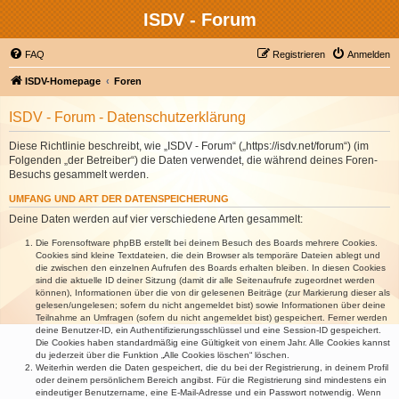
ISDV - Forum
FAQ
Registrieren
Anmelden
ISDV-Homepage
Foren
ISDV - Forum - Datenschutzerklärung
Diese Richtlinie beschreibt, wie „ISDV - Forum“ („https://isdv.net/forum“) (im
Folgenden „der Betreiber“) die Daten verwendet, die während deines Foren-
Besuchs gesammelt werden.
UMFANG UND ART DER DATENSPEICHERUNG
Deine Daten werden auf vier verschiedene Arten gesammelt:
Die Forensoftware phpBB erstellt bei deinem Besuch des Boards mehrere Cookies.
Cookies sind kleine Textdateien, die dein Browser als temporäre Dateien ablegt und
die zwischen den einzelnen Aufrufen des Boards erhalten bleiben. In diesen Cookies
sind die aktuelle ID deiner Sitzung (damit dir alle Seitenaufrufe zugeordnet werden
können), Informationen über die von dir gelesenen Beiträge (zur Markierung dieser als
gelesen/ungelesen; sofern du nicht angemeldet bist) sowie Informationen über deine
Teilnahme an Umfragen (sofern du nicht angemeldet bist) gespeichert. Ferner werden
deine Benutzer-ID, ein Authentifizierungsschlüssel und eine Session-ID gespeichert.
Die Cookies haben standardmäßig eine Gültigkeit von einem Jahr. Alle Cookies kannst
du jederzeit über die Funktion „Alle Cookies löschen“ löschen.
Weiterhin werden die Daten gespeichert, die du bei der Registrierung, in deinem Profil
oder deinem persönlichem Bereich angibst. Für die Registrierung sind mindestens ein
eindeutiger Benutzername, eine E-Mail-Adresse und ein Passwort notwendig. Wenn