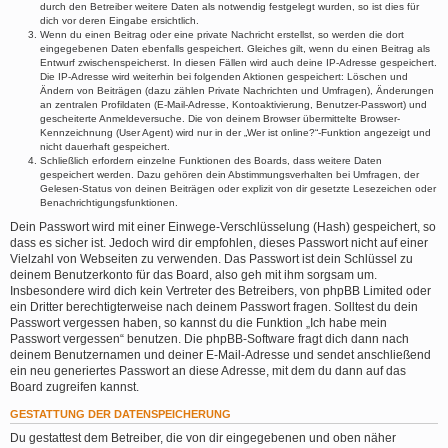
durch den Betreiber weitere Daten als notwendig festgelegt wurden, so ist dies für
dich vor deren Eingabe ersichtlich.
Wenn du einen Beitrag oder eine private Nachricht erstellst, so werden die dort
eingegebenen Daten ebenfalls gespeichert. Gleiches gilt, wenn du einen Beitrag als
Entwurf zwischenspeicherst. In diesen Fällen wird auch deine IP-Adresse gespeichert.
Die IP-Adresse wird weiterhin bei folgenden Aktionen gespeichert: Löschen und
Ändern von Beiträgen (dazu zählen Private Nachrichten und Umfragen), Änderungen
an zentralen Profildaten (E-Mail-Adresse, Kontoaktivierung, Benutzer-Passwort) und
gescheiterte Anmeldeversuche. Die von deinem Browser übermittelte Browser-
Kennzeichnung (User Agent) wird nur in der „Wer ist online?“-Funktion angezeigt und
nicht dauerhaft gespeichert.
Schließlich erfordern einzelne Funktionen des Boards, dass weitere Daten
gespeichert werden. Dazu gehören dein Abstimmungsverhalten bei Umfragen, der
Gelesen-Status von deinen Beiträgen oder explizit von dir gesetzte Lesezeichen oder
Benachrichtigungsfunktionen.
Dein Passwort wird mit einer Einwege-Verschlüsselung (Hash) gespeichert, so
dass es sicher ist. Jedoch wird dir empfohlen, dieses Passwort nicht auf einer
Vielzahl von Webseiten zu verwenden. Das Passwort ist dein Schlüssel zu
deinem Benutzerkonto für das Board, also geh mit ihm sorgsam um.
Insbesondere wird dich kein Vertreter des Betreibers, von phpBB Limited oder
ein Dritter berechtigterweise nach deinem Passwort fragen. Solltest du dein
Passwort vergessen haben, so kannst du die Funktion „Ich habe mein
Passwort vergessen“ benutzen. Die phpBB-Software fragt dich dann nach
deinem Benutzernamen und deiner E-Mail-Adresse und sendet anschließend
ein neu generiertes Passwort an diese Adresse, mit dem du dann auf das
Board zugreifen kannst.
GESTATTUNG DER DATENSPEICHERUNG
Du gestattest dem Betreiber, die von dir eingegebenen und oben näher