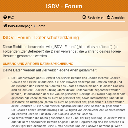
ISDV - Forum
FAQ
Registrieren
Anmelden
ISDV-Homepage
Foren
ISDV - Forum - Datenschutzerklärung
Diese Richtlinie beschreibt, wie „ISDV - Forum“ („https://isdv.net/forum“) (im
Folgenden „der Betreiber“) die Daten verwendet, die während deines Foren-
Besuchs gesammelt werden.
UMFANG UND ART DER DATENSPEICHERUNG
Deine Daten werden auf vier verschiedene Arten gesammelt:
Die Forensoftware phpBB erstellt bei deinem Besuch des Boards mehrere Cookies.
Cookies sind kleine Textdateien, die dein Browser als temporäre Dateien ablegt und
die zwischen den einzelnen Aufrufen des Boards erhalten bleiben. In diesen Cookies
sind die aktuelle ID deiner Sitzung (damit dir alle Seitenaufrufe zugeordnet werden
können), Informationen über die von dir gelesenen Beiträge (zur Markierung dieser als
gelesen/ungelesen; sofern du nicht angemeldet bist) sowie Informationen über deine
Teilnahme an Umfragen (sofern du nicht angemeldet bist) gespeichert. Ferner werden
deine Benutzer-ID, ein Authentifizierungsschlüssel und eine Session-ID gespeichert.
Die Cookies haben standardmäßig eine Gültigkeit von einem Jahr. Alle Cookies kannst
du jederzeit über die Funktion „Alle Cookies löschen“ löschen.
Weiterhin werden die Daten gespeichert, die du bei der Registrierung, in deinem Profil
oder deinem persönlichem Bereich angibst. Für die Registrierung sind mindestens ein
eindeutiger Benutzername, eine E-Mail-Adresse und ein Passwort notwendig. Wenn