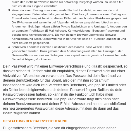
durch den Betreiber weitere Daten als notwendig festgelegt wurden, so ist dies für
dich vor deren Eingabe ersichtlich.
Wenn du einen Beitrag oder eine private Nachricht erstellst, so werden die dort
eingegebenen Daten ebenfalls gespeichert. Gleiches gilt, wenn du einen Beitrag als
Entwurf zwischenspeicherst. In diesen Fällen wird auch deine IP-Adresse gespeichert.
Die IP-Adresse wird weiterhin bei folgenden Aktionen gespeichert: Löschen und
Ändern von Beiträgen (dazu zählen Private Nachrichten und Umfragen), Änderungen
an zentralen Profildaten (E-Mail-Adresse, Kontoaktivierung, Benutzer-Passwort) und
gescheiterte Anmeldeversuche. Die von deinem Browser übermittelte Browser-
Kennzeichnung (User Agent) wird nur in der „Wer ist online?“-Funktion angezeigt und
nicht dauerhaft gespeichert.
Schließlich erfordern einzelne Funktionen des Boards, dass weitere Daten
gespeichert werden. Dazu gehören dein Abstimmungsverhalten bei Umfragen, der
Gelesen-Status von deinen Beiträgen oder explizit von dir gesetzte Lesezeichen oder
Benachrichtigungsfunktionen.
Dein Passwort wird mit einer Einwege-Verschlüsselung (Hash) gespeichert, so
dass es sicher ist. Jedoch wird dir empfohlen, dieses Passwort nicht auf einer
Vielzahl von Webseiten zu verwenden. Das Passwort ist dein Schlüssel zu
deinem Benutzerkonto für das Board, also geh mit ihm sorgsam um.
Insbesondere wird dich kein Vertreter des Betreibers, von phpBB Limited oder
ein Dritter berechtigterweise nach deinem Passwort fragen. Solltest du dein
Passwort vergessen haben, so kannst du die Funktion „Ich habe mein
Passwort vergessen“ benutzen. Die phpBB-Software fragt dich dann nach
deinem Benutzernamen und deiner E-Mail-Adresse und sendet anschließend
ein neu generiertes Passwort an diese Adresse, mit dem du dann auf das
Board zugreifen kannst.
GESTATTUNG DER DATENSPEICHERUNG
Du gestattest dem Betreiber, die von dir eingegebenen und oben näher