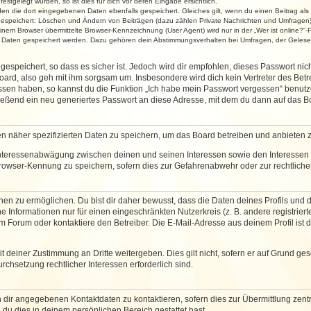
stgelegt wurden, so ist dies für dich vor deren Eingabe ersichtlich.
rden die dort eingegebenen Daten ebenfalls gespeichert. Gleiches gilt, wenn du einen Beitrag als
 gespeichert: Löschen und Ändern von Beiträgen (dazu zählen Private Nachrichten und Umfragen)
em Browser übermittelte Browser-Kennzeichnung (User Agent) wird nur in der „Wer ist online?“-F
re Daten gespeichert werden. Dazu gehören dein Abstimmungsverhalten bei Umfragen, der Gelesen
espeichert, so dass es sicher ist. Jedoch wird dir empfohlen, dieses Passwort ni
ard, also geh mit ihm sorgsam um. Insbesondere wird dich kein Vertreter des Betre
essen haben, so kannst du die Funktion „Ich habe mein Passwort vergessen“ benut
ßend ein neu generiertes Passwort an diese Adresse, mit dem du dann auf das Bo
en näher spezifizierten Daten zu speichern, um das Board betreiben und anbieten 
 Interessenabwägung zwischen deinen und seinen Interessen sowie den Interessen D
rowser-Kennung zu speichern, sofern dies zur Gefahrenabwehr oder zur rechtlichen
 zu ermöglichen. Du bist dir daher bewusst, dass die Daten deines Profils und die 
e Informationen nur für einen eingeschränkten Nutzerkreis (z. B. andere registriert
Forum oder kontaktiere den Betreiber. Die E-Mail-Adresse aus deinem Profil ist d
 deiner Zustimmung an Dritte weitergeben. Dies gilt nicht, sofern er auf Grund ge
urchsetzung rechtlicher Interessen erforderlich sind.
 dir angegebenen Kontaktdaten zu kontaktieren, sofern dies zur Übermittlung zentra
 du dies in deinem persönlichen Bereich gestattet hast.