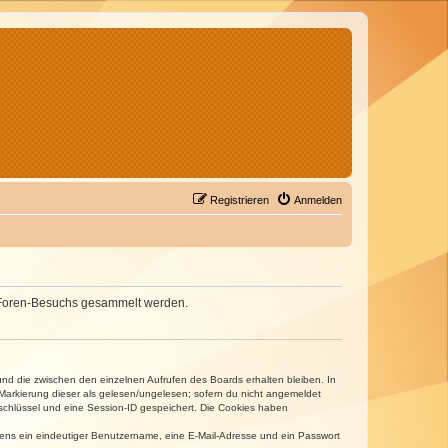
Registrieren
Anmelden
nes Foren-Besuchs gesammelt werden.
und die zwischen den einzelnen Aufrufen des Boards erhalten bleiben. In
r Markierung dieser als gelesen/ungelesen; sofern du nicht angemeldet
sschlüssel und eine Session-ID gespeichert. Die Cookies haben
estens ein eindeutiger Benutzername, eine E-Mail-Adresse und ein Passwort