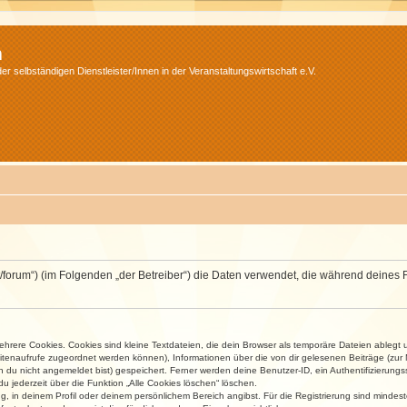
m
r selbständigen Dienstleister/Innen in der Veranstaltungswirtschaft e.V.
v.net/forum“) (im Folgenden „der Betreiber“) die Daten verwendet, die während dei
rere Cookies. Cookies sind kleine Textdateien, die dein Browser als temporäre Dateien ablegt 
 Seitenaufrufe zugeordnet werden können), Informationen über die von dir gelesenen Beiträge (zu
n du nicht angemeldet bist) gespeichert. Ferner werden deine Benutzer-ID, ein Authentifizierung
u jederzeit über die Funktion „Alle Cookies löschen“ löschen.
ng, in deinem Profil oder deinem persönlichem Bereich angibst. Für die Registrierung sind mind