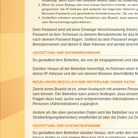
notwendig. Wenn durch den Betreiber weitere Daten als notwendig fe
Wenn du einen Beitrag oder eine private Nachricht erstellst, so we
gespeichert. Die IP-Adresse wird weiterhin bei folgenden Aktionen
Benutzer-Passwort) und gescheiterte Anmeldeversuche. Die von dein
Schließlich erfordern einzelne Funktionen des Boards, dass weite
oder Benachrichtigungsfunktionen.
Dein Passwort wird mit einer Einwege-Verschlüsselung (Hash) g
Passwort ist dein Schlüssel zu deinem Benutzerkonto für das Bo
nach deinem Passwort fragen. Solltest du dein Passwort verg
Benutzernamen und deiner E-Mail-Adresse und sendet anschlie
GESTATTUNG DER DATENSPEICHERUNG
Du gestattest dem Betreiber, die von dir eingegebenen und ob
Darüber hinaus ist der Betreiber berechtigt, im Rahmen einer
deiner IP-Adresse und der von deinem Browser übermittelter B
REGELUNGEN BEZÜGLICH DER WEITERGABE DEINER DATEN
Zweck eines Boards ist es, einen Austausch mit anderen Personen
sein können. Der Betreiber kann jedoch festlegen, dass einzeln
Fragen dazu hast, suche nach entsprechenden Informationen im 
Personen (Administratoren) zugänglich.
Andere als die oben genannten Daten wird der Betreiber nur mit
Strafverfolgungsbehörden) verpflichtet ist oder die Daten zur D
GESTATTUNG DER KONTAKTAUFNAHME
Du gestattest dem Betreiber darüber hinaus, dich unter den von
hinaus dürfen er und andere Benutzer dich kontaktieren, sofern