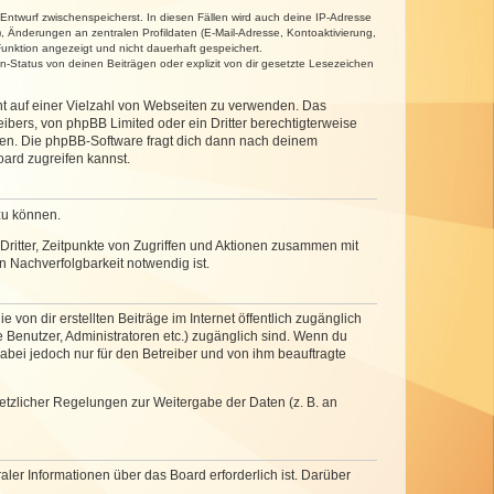
 Entwurf zwischenspeicherst. In diesen Fällen wird auch deine IP-Adresse
, Änderungen an zentralen Profildaten (E-Mail-Adresse, Kontoaktivierung,
unktion angezeigt und nicht dauerhaft gespeichert.
-Status von deinen Beiträgen oder explizit von dir gesetzte Lesezeichen
cht auf einer Vielzahl von Webseiten zu verwenden. Das
ibers, von phpBB Limited oder ein Dritter berechtigterweise
zen. Die phpBB-Software fragt dich dann nach deinem
ard zugreifen kannst.
zu können.
ritter, Zeitpunkte von Zugriffen und Aktionen zusammen mit
 Nachverfolgbarkeit notwendig ist.
von dir erstellten Beiträge im Internet öffentlich zugänglich
e Benutzer, Administratoren etc.) zugänglich sind. Wenn du
abei jedoch nur für den Betreiber und von ihm beauftragte
setzlicher Regelungen zur Weitergabe der Daten (z. B. an
ler Informationen über das Board erforderlich ist. Darüber