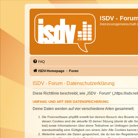
ISDV - Foru
Interessengemeinschaft de
FAQ
ISDV-Homepage
Foren
ISDV - Forum - Datenschutzerklärung
Diese Richtlinie beschreibt, wie „ISDV - Forum“ („https://isd
UMFANG UND ART DER DATENSPEICHERUNG
Deine Daten werden auf vier verschiedene Arten gesammelt:
Die Forensoftware phpBB erstellt bei deinem Besuch des Boards meh
diesen Cookies sind die aktuelle ID deiner Sitzung (damit dir alle
bist) sowie Informationen über deine Teilnahme an Umfragen (sofer
standardmäßig eine Gültigkeit von einem Jahr. Alle Cookies kannst d
Weiterhin werden die Daten gespeichert, die du bei der Registrieru