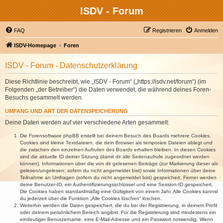
ISDV - Forum
FAQ
Registrieren
Anmelden
ISDV-Homepage
Foren
ISDV - Forum - Datenschutzerklärung
Diese Richtlinie beschreibt, wie „ISDV - Forum“ („https://isdv.net/forum“) (im
Folgenden „der Betreiber“) die Daten verwendet, die während deines Foren-
Besuchs gesammelt werden.
UMFANG UND ART DER DATENSPEICHERUNG
Deine Daten werden auf vier verschiedene Arten gesammelt:
Die Forensoftware phpBB erstellt bei deinem Besuch des Boards mehrere Cookies.
Cookies sind kleine Textdateien, die dein Browser als temporäre Dateien ablegt und
die zwischen den einzelnen Aufrufen des Boards erhalten bleiben. In diesen Cookies
sind die aktuelle ID deiner Sitzung (damit dir alle Seitenaufrufe zugeordnet werden
können), Informationen über die von dir gelesenen Beiträge (zur Markierung dieser als
gelesen/ungelesen; sofern du nicht angemeldet bist) sowie Informationen über deine
Teilnahme an Umfragen (sofern du nicht angemeldet bist) gespeichert. Ferner werden
deine Benutzer-ID, ein Authentifizierungsschlüssel und eine Session-ID gespeichert.
Die Cookies haben standardmäßig eine Gültigkeit von einem Jahr. Alle Cookies kannst
du jederzeit über die Funktion „Alle Cookies löschen“ löschen.
Weiterhin werden die Daten gespeichert, die du bei der Registrierung, in deinem Profil
oder deinem persönlichem Bereich angibst. Für die Registrierung sind mindestens ein
eindeutiger Benutzername, eine E-Mail-Adresse und ein Passwort notwendig. Wenn