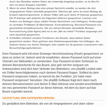
durch den Betreiber weitere Daten als notwendig festgelegt wurden, so ist dies für
dich vor deren Eingabe ersichtlich.
Wenn du einen Beitrag oder eine private Nachricht erstellst, so werden die dort
eingegebenen Daten ebenfalls gespeichert. Gleiches gilt, wenn du einen Beitrag als
Entwurf zwischenspeicherst. In diesen Fällen wird auch deine IP-Adresse gespeichert.
Die IP-Adresse wird weiterhin bei folgenden Aktionen gespeichert: Löschen und
Ändern von Beiträgen (dazu zählen Private Nachrichten und Umfragen), Änderungen
an zentralen Profildaten (E-Mail-Adresse, Kontoaktivierung, Benutzer-Passwort) und
gescheiterte Anmeldeversuche. Die von deinem Browser übermittelte Browser-
Kennzeichnung (User Agent) wird nur in der „Wer ist online?“-Funktion angezeigt und
nicht dauerhaft gespeichert.
Schließlich erfordern einzelne Funktionen des Boards, dass weitere Daten
gespeichert werden. Dazu gehören dein Abstimmungsverhalten bei Umfragen, der
Gelesen-Status von deinen Beiträgen oder explizit von dir gesetzte Lesezeichen oder
Benachrichtigungsfunktionen.
Dein Passwort wird mit einer Einwege-Verschlüsselung (Hash) gespeichert, so
dass es sicher ist. Jedoch wird dir empfohlen, dieses Passwort nicht auf einer
Vielzahl von Webseiten zu verwenden. Das Passwort ist dein Schlüssel zu
deinem Benutzerkonto für das Board, also geh mit ihm sorgsam um.
Insbesondere wird dich kein Vertreter des Betreibers, von phpBB Limited oder
ein Dritter berechtigterweise nach deinem Passwort fragen. Solltest du dein
Passwort vergessen haben, so kannst du die Funktion „Ich habe mein
Passwort vergessen“ benutzen. Die phpBB-Software fragt dich dann nach
deinem Benutzernamen und deiner E-Mail-Adresse und sendet anschließend
ein neu generiertes Passwort an diese Adresse, mit dem du dann auf das
Board zugreifen kannst.
GESTATTUNG DER DATENSPEICHERUNG
Du gestattest dem Betreiber, die von dir eingegebenen und oben näher