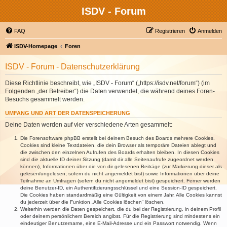
ISDV - Forum
FAQ
Registrieren
Anmelden
ISDV-Homepage
Foren
ISDV - Forum - Datenschutzerklärung
Diese Richtlinie beschreibt, wie „ISDV - Forum“ („https://isdv.net/forum“) (im
Folgenden „der Betreiber“) die Daten verwendet, die während deines Foren-
Besuchs gesammelt werden.
UMFANG UND ART DER DATENSPEICHERUNG
Deine Daten werden auf vier verschiedene Arten gesammelt:
Die Forensoftware phpBB erstellt bei deinem Besuch des Boards mehrere Cookies.
Cookies sind kleine Textdateien, die dein Browser als temporäre Dateien ablegt und
die zwischen den einzelnen Aufrufen des Boards erhalten bleiben. In diesen Cookies
sind die aktuelle ID deiner Sitzung (damit dir alle Seitenaufrufe zugeordnet werden
können), Informationen über die von dir gelesenen Beiträge (zur Markierung dieser als
gelesen/ungelesen; sofern du nicht angemeldet bist) sowie Informationen über deine
Teilnahme an Umfragen (sofern du nicht angemeldet bist) gespeichert. Ferner werden
deine Benutzer-ID, ein Authentifizierungsschlüssel und eine Session-ID gespeichert.
Die Cookies haben standardmäßig eine Gültigkeit von einem Jahr. Alle Cookies kannst
du jederzeit über die Funktion „Alle Cookies löschen“ löschen.
Weiterhin werden die Daten gespeichert, die du bei der Registrierung, in deinem Profil
oder deinem persönlichem Bereich angibst. Für die Registrierung sind mindestens ein
eindeutiger Benutzername, eine E-Mail-Adresse und ein Passwort notwendig. Wenn