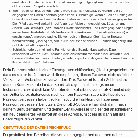
durch den Betreiber weitere Daten als notwendig festgelegt wurden, so ist dies für
dich vor deren Eingabe ersichtlich.
Wenn du einen Beitrag oder eine private Nachricht erstellst, so werden die dort
eingegebenen Daten ebenfalls gespeichert. Gleiches gilt, wenn du einen Beitrag als
Entwurf zwischenspeicherst. In diesen Fällen wird auch deine IP-Adresse gespeichert.
Die IP-Adresse wird weiterhin bei folgenden Aktionen gespeichert: Löschen und
Ändern von Beiträgen (dazu zählen Private Nachrichten und Umfragen), Änderungen
an zentralen Profildaten (E-Mail-Adresse, Kontoaktivierung, Benutzer-Passwort) und
gescheiterte Anmeldeversuche. Die von deinem Browser übermittelte Browser-
Kennzeichnung (User Agent) wird nur in der „Wer ist online?“-Funktion angezeigt und
nicht dauerhaft gespeichert.
Schließlich erfordern einzelne Funktionen des Boards, dass weitere Daten
gespeichert werden. Dazu gehören dein Abstimmungsverhalten bei Umfragen, der
Gelesen-Status von deinen Beiträgen oder explizit von dir gesetzte Lesezeichen oder
Benachrichtigungsfunktionen.
Dein Passwort wird mit einer Einwege-Verschlüsselung (Hash) gespeichert, so
dass es sicher ist. Jedoch wird dir empfohlen, dieses Passwort nicht auf einer
Vielzahl von Webseiten zu verwenden. Das Passwort ist dein Schlüssel zu
deinem Benutzerkonto für das Board, also geh mit ihm sorgsam um.
Insbesondere wird dich kein Vertreter des Betreibers, von phpBB Limited oder
ein Dritter berechtigterweise nach deinem Passwort fragen. Solltest du dein
Passwort vergessen haben, so kannst du die Funktion „Ich habe mein
Passwort vergessen“ benutzen. Die phpBB-Software fragt dich dann nach
deinem Benutzernamen und deiner E-Mail-Adresse und sendet anschließend
ein neu generiertes Passwort an diese Adresse, mit dem du dann auf das
Board zugreifen kannst.
GESTATTUNG DER DATENSPEICHERUNG
Du gestattest dem Betreiber, die von dir eingegebenen und oben näher