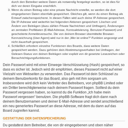
durch den Betreiber weitere Daten als notwendig festgelegt wurden, so ist dies für
dich vor deren Eingabe ersichtlich.
Wenn du einen Beitrag oder eine private Nachricht erstellst, so werden die dort
eingegebenen Daten ebenfalls gespeichert. Gleiches gilt, wenn du einen Beitrag als
Entwurf zwischenspeicherst. In diesen Fällen wird auch deine IP-Adresse gespeichert.
Die IP-Adresse wird weiterhin bei folgenden Aktionen gespeichert: Löschen und
Ändern von Beiträgen (dazu zählen Private Nachrichten und Umfragen), Änderungen
an zentralen Profildaten (E-Mail-Adresse, Kontoaktivierung, Benutzer-Passwort) und
gescheiterte Anmeldeversuche. Die von deinem Browser übermittelte Browser-
Kennzeichnung (User Agent) wird nur in der „Wer ist online?“-Funktion angezeigt und
nicht dauerhaft gespeichert.
Schließlich erfordern einzelne Funktionen des Boards, dass weitere Daten
gespeichert werden. Dazu gehören dein Abstimmungsverhalten bei Umfragen, der
Gelesen-Status von deinen Beiträgen oder explizit von dir gesetzte Lesezeichen oder
Benachrichtigungsfunktionen.
Dein Passwort wird mit einer Einwege-Verschlüsselung (Hash) gespeichert, so
dass es sicher ist. Jedoch wird dir empfohlen, dieses Passwort nicht auf einer
Vielzahl von Webseiten zu verwenden. Das Passwort ist dein Schlüssel zu
deinem Benutzerkonto für das Board, also geh mit ihm sorgsam um.
Insbesondere wird dich kein Vertreter des Betreibers, von phpBB Limited oder
ein Dritter berechtigterweise nach deinem Passwort fragen. Solltest du dein
Passwort vergessen haben, so kannst du die Funktion „Ich habe mein
Passwort vergessen“ benutzen. Die phpBB-Software fragt dich dann nach
deinem Benutzernamen und deiner E-Mail-Adresse und sendet anschließend
ein neu generiertes Passwort an diese Adresse, mit dem du dann auf das
Board zugreifen kannst.
GESTATTUNG DER DATENSPEICHERUNG
Du gestattest dem Betreiber, die von dir eingegebenen und oben näher