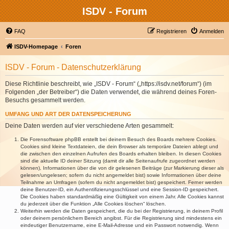
ISDV - Forum
FAQ
Registrieren
Anmelden
ISDV-Homepage
Foren
ISDV - Forum - Datenschutzerklärung
Diese Richtlinie beschreibt, wie „ISDV - Forum“ („https://isdv.net/forum“) (im
Folgenden „der Betreiber“) die Daten verwendet, die während deines Foren-
Besuchs gesammelt werden.
UMFANG UND ART DER DATENSPEICHERUNG
Deine Daten werden auf vier verschiedene Arten gesammelt:
Die Forensoftware phpBB erstellt bei deinem Besuch des Boards mehrere Cookies.
Cookies sind kleine Textdateien, die dein Browser als temporäre Dateien ablegt und
die zwischen den einzelnen Aufrufen des Boards erhalten bleiben. In diesen Cookies
sind die aktuelle ID deiner Sitzung (damit dir alle Seitenaufrufe zugeordnet werden
können), Informationen über die von dir gelesenen Beiträge (zur Markierung dieser als
gelesen/ungelesen; sofern du nicht angemeldet bist) sowie Informationen über deine
Teilnahme an Umfragen (sofern du nicht angemeldet bist) gespeichert. Ferner werden
deine Benutzer-ID, ein Authentifizierungsschlüssel und eine Session-ID gespeichert.
Die Cookies haben standardmäßig eine Gültigkeit von einem Jahr. Alle Cookies kannst
du jederzeit über die Funktion „Alle Cookies löschen“ löschen.
Weiterhin werden die Daten gespeichert, die du bei der Registrierung, in deinem Profil
oder deinem persönlichem Bereich angibst. Für die Registrierung sind mindestens ein
eindeutiger Benutzername, eine E-Mail-Adresse und ein Passwort notwendig. Wenn