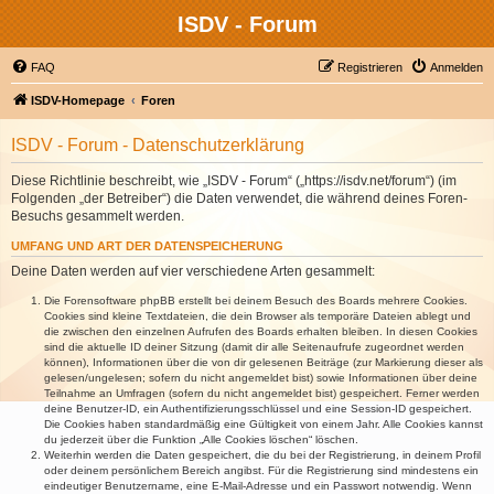
ISDV - Forum
FAQ
Registrieren
Anmelden
ISDV-Homepage
Foren
ISDV - Forum - Datenschutzerklärung
Diese Richtlinie beschreibt, wie „ISDV - Forum“ („https://isdv.net/forum“) (im
Folgenden „der Betreiber“) die Daten verwendet, die während deines Foren-
Besuchs gesammelt werden.
UMFANG UND ART DER DATENSPEICHERUNG
Deine Daten werden auf vier verschiedene Arten gesammelt:
Die Forensoftware phpBB erstellt bei deinem Besuch des Boards mehrere Cookies.
Cookies sind kleine Textdateien, die dein Browser als temporäre Dateien ablegt und
die zwischen den einzelnen Aufrufen des Boards erhalten bleiben. In diesen Cookies
sind die aktuelle ID deiner Sitzung (damit dir alle Seitenaufrufe zugeordnet werden
können), Informationen über die von dir gelesenen Beiträge (zur Markierung dieser als
gelesen/ungelesen; sofern du nicht angemeldet bist) sowie Informationen über deine
Teilnahme an Umfragen (sofern du nicht angemeldet bist) gespeichert. Ferner werden
deine Benutzer-ID, ein Authentifizierungsschlüssel und eine Session-ID gespeichert.
Die Cookies haben standardmäßig eine Gültigkeit von einem Jahr. Alle Cookies kannst
du jederzeit über die Funktion „Alle Cookies löschen“ löschen.
Weiterhin werden die Daten gespeichert, die du bei der Registrierung, in deinem Profil
oder deinem persönlichem Bereich angibst. Für die Registrierung sind mindestens ein
eindeutiger Benutzername, eine E-Mail-Adresse und ein Passwort notwendig. Wenn