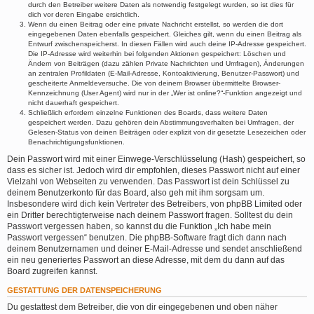
durch den Betreiber weitere Daten als notwendig festgelegt wurden, so ist dies für
dich vor deren Eingabe ersichtlich.
Wenn du einen Beitrag oder eine private Nachricht erstellst, so werden die dort
eingegebenen Daten ebenfalls gespeichert. Gleiches gilt, wenn du einen Beitrag als
Entwurf zwischenspeicherst. In diesen Fällen wird auch deine IP-Adresse gespeichert.
Die IP-Adresse wird weiterhin bei folgenden Aktionen gespeichert: Löschen und
Ändern von Beiträgen (dazu zählen Private Nachrichten und Umfragen), Änderungen
an zentralen Profildaten (E-Mail-Adresse, Kontoaktivierung, Benutzer-Passwort) und
gescheiterte Anmeldeversuche. Die von deinem Browser übermittelte Browser-
Kennzeichnung (User Agent) wird nur in der „Wer ist online?“-Funktion angezeigt und
nicht dauerhaft gespeichert.
Schließlich erfordern einzelne Funktionen des Boards, dass weitere Daten
gespeichert werden. Dazu gehören dein Abstimmungsverhalten bei Umfragen, der
Gelesen-Status von deinen Beiträgen oder explizit von dir gesetzte Lesezeichen oder
Benachrichtigungsfunktionen.
Dein Passwort wird mit einer Einwege-Verschlüsselung (Hash) gespeichert, so
dass es sicher ist. Jedoch wird dir empfohlen, dieses Passwort nicht auf einer
Vielzahl von Webseiten zu verwenden. Das Passwort ist dein Schlüssel zu
deinem Benutzerkonto für das Board, also geh mit ihm sorgsam um.
Insbesondere wird dich kein Vertreter des Betreibers, von phpBB Limited oder
ein Dritter berechtigterweise nach deinem Passwort fragen. Solltest du dein
Passwort vergessen haben, so kannst du die Funktion „Ich habe mein
Passwort vergessen“ benutzen. Die phpBB-Software fragt dich dann nach
deinem Benutzernamen und deiner E-Mail-Adresse und sendet anschließend
ein neu generiertes Passwort an diese Adresse, mit dem du dann auf das
Board zugreifen kannst.
GESTATTUNG DER DATENSPEICHERUNG
Du gestattest dem Betreiber, die von dir eingegebenen und oben näher