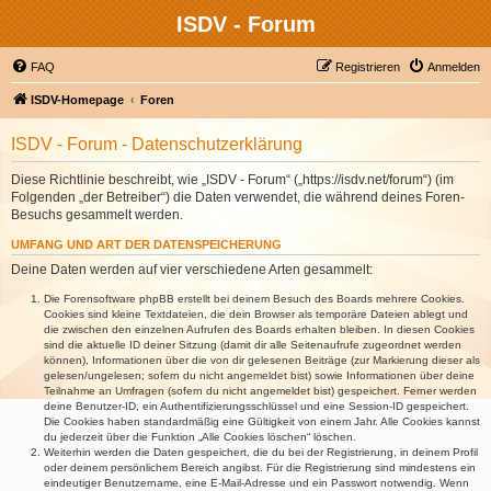
ISDV - Forum
FAQ
Registrieren
Anmelden
ISDV-Homepage
Foren
ISDV - Forum - Datenschutzerklärung
Diese Richtlinie beschreibt, wie „ISDV - Forum“ („https://isdv.net/forum“) (im
Folgenden „der Betreiber“) die Daten verwendet, die während deines Foren-
Besuchs gesammelt werden.
UMFANG UND ART DER DATENSPEICHERUNG
Deine Daten werden auf vier verschiedene Arten gesammelt:
Die Forensoftware phpBB erstellt bei deinem Besuch des Boards mehrere Cookies.
Cookies sind kleine Textdateien, die dein Browser als temporäre Dateien ablegt und
die zwischen den einzelnen Aufrufen des Boards erhalten bleiben. In diesen Cookies
sind die aktuelle ID deiner Sitzung (damit dir alle Seitenaufrufe zugeordnet werden
können), Informationen über die von dir gelesenen Beiträge (zur Markierung dieser als
gelesen/ungelesen; sofern du nicht angemeldet bist) sowie Informationen über deine
Teilnahme an Umfragen (sofern du nicht angemeldet bist) gespeichert. Ferner werden
deine Benutzer-ID, ein Authentifizierungsschlüssel und eine Session-ID gespeichert.
Die Cookies haben standardmäßig eine Gültigkeit von einem Jahr. Alle Cookies kannst
du jederzeit über die Funktion „Alle Cookies löschen“ löschen.
Weiterhin werden die Daten gespeichert, die du bei der Registrierung, in deinem Profil
oder deinem persönlichem Bereich angibst. Für die Registrierung sind mindestens ein
eindeutiger Benutzername, eine E-Mail-Adresse und ein Passwort notwendig. Wenn