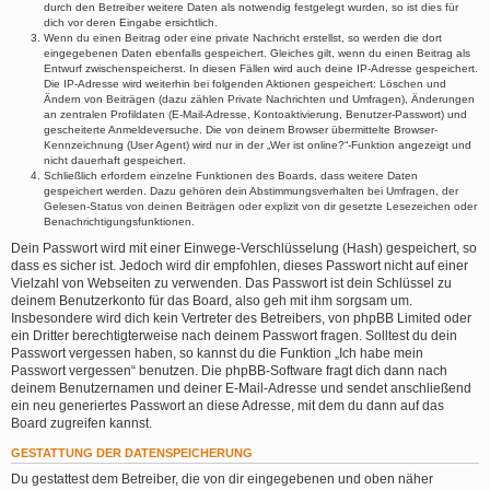
durch den Betreiber weitere Daten als notwendig festgelegt wurden, so ist dies für
dich vor deren Eingabe ersichtlich.
Wenn du einen Beitrag oder eine private Nachricht erstellst, so werden die dort
eingegebenen Daten ebenfalls gespeichert. Gleiches gilt, wenn du einen Beitrag als
Entwurf zwischenspeicherst. In diesen Fällen wird auch deine IP-Adresse gespeichert.
Die IP-Adresse wird weiterhin bei folgenden Aktionen gespeichert: Löschen und
Ändern von Beiträgen (dazu zählen Private Nachrichten und Umfragen), Änderungen
an zentralen Profildaten (E-Mail-Adresse, Kontoaktivierung, Benutzer-Passwort) und
gescheiterte Anmeldeversuche. Die von deinem Browser übermittelte Browser-
Kennzeichnung (User Agent) wird nur in der „Wer ist online?“-Funktion angezeigt und
nicht dauerhaft gespeichert.
Schließlich erfordern einzelne Funktionen des Boards, dass weitere Daten
gespeichert werden. Dazu gehören dein Abstimmungsverhalten bei Umfragen, der
Gelesen-Status von deinen Beiträgen oder explizit von dir gesetzte Lesezeichen oder
Benachrichtigungsfunktionen.
Dein Passwort wird mit einer Einwege-Verschlüsselung (Hash) gespeichert, so
dass es sicher ist. Jedoch wird dir empfohlen, dieses Passwort nicht auf einer
Vielzahl von Webseiten zu verwenden. Das Passwort ist dein Schlüssel zu
deinem Benutzerkonto für das Board, also geh mit ihm sorgsam um.
Insbesondere wird dich kein Vertreter des Betreibers, von phpBB Limited oder
ein Dritter berechtigterweise nach deinem Passwort fragen. Solltest du dein
Passwort vergessen haben, so kannst du die Funktion „Ich habe mein
Passwort vergessen“ benutzen. Die phpBB-Software fragt dich dann nach
deinem Benutzernamen und deiner E-Mail-Adresse und sendet anschließend
ein neu generiertes Passwort an diese Adresse, mit dem du dann auf das
Board zugreifen kannst.
GESTATTUNG DER DATENSPEICHERUNG
Du gestattest dem Betreiber, die von dir eingegebenen und oben näher