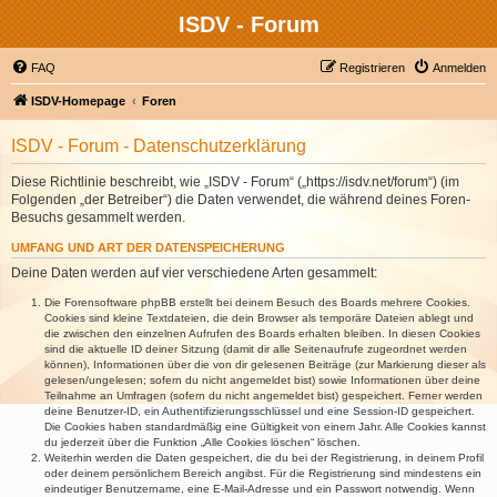
ISDV - Forum
FAQ
Registrieren
Anmelden
ISDV-Homepage
Foren
ISDV - Forum - Datenschutzerklärung
Diese Richtlinie beschreibt, wie „ISDV - Forum“ („https://isdv.net/forum“) (im
Folgenden „der Betreiber“) die Daten verwendet, die während deines Foren-
Besuchs gesammelt werden.
UMFANG UND ART DER DATENSPEICHERUNG
Deine Daten werden auf vier verschiedene Arten gesammelt:
Die Forensoftware phpBB erstellt bei deinem Besuch des Boards mehrere Cookies.
Cookies sind kleine Textdateien, die dein Browser als temporäre Dateien ablegt und
die zwischen den einzelnen Aufrufen des Boards erhalten bleiben. In diesen Cookies
sind die aktuelle ID deiner Sitzung (damit dir alle Seitenaufrufe zugeordnet werden
können), Informationen über die von dir gelesenen Beiträge (zur Markierung dieser als
gelesen/ungelesen; sofern du nicht angemeldet bist) sowie Informationen über deine
Teilnahme an Umfragen (sofern du nicht angemeldet bist) gespeichert. Ferner werden
deine Benutzer-ID, ein Authentifizierungsschlüssel und eine Session-ID gespeichert.
Die Cookies haben standardmäßig eine Gültigkeit von einem Jahr. Alle Cookies kannst
du jederzeit über die Funktion „Alle Cookies löschen“ löschen.
Weiterhin werden die Daten gespeichert, die du bei der Registrierung, in deinem Profil
oder deinem persönlichem Bereich angibst. Für die Registrierung sind mindestens ein
eindeutiger Benutzername, eine E-Mail-Adresse und ein Passwort notwendig. Wenn