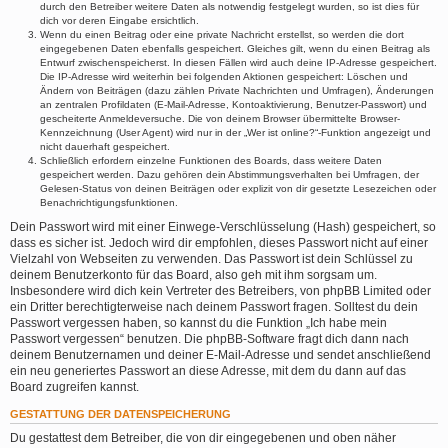
durch den Betreiber weitere Daten als notwendig festgelegt wurden, so ist dies für
dich vor deren Eingabe ersichtlich.
Wenn du einen Beitrag oder eine private Nachricht erstellst, so werden die dort
eingegebenen Daten ebenfalls gespeichert. Gleiches gilt, wenn du einen Beitrag als
Entwurf zwischenspeicherst. In diesen Fällen wird auch deine IP-Adresse gespeichert.
Die IP-Adresse wird weiterhin bei folgenden Aktionen gespeichert: Löschen und
Ändern von Beiträgen (dazu zählen Private Nachrichten und Umfragen), Änderungen
an zentralen Profildaten (E-Mail-Adresse, Kontoaktivierung, Benutzer-Passwort) und
gescheiterte Anmeldeversuche. Die von deinem Browser übermittelte Browser-
Kennzeichnung (User Agent) wird nur in der „Wer ist online?“-Funktion angezeigt und
nicht dauerhaft gespeichert.
Schließlich erfordern einzelne Funktionen des Boards, dass weitere Daten
gespeichert werden. Dazu gehören dein Abstimmungsverhalten bei Umfragen, der
Gelesen-Status von deinen Beiträgen oder explizit von dir gesetzte Lesezeichen oder
Benachrichtigungsfunktionen.
Dein Passwort wird mit einer Einwege-Verschlüsselung (Hash) gespeichert, so
dass es sicher ist. Jedoch wird dir empfohlen, dieses Passwort nicht auf einer
Vielzahl von Webseiten zu verwenden. Das Passwort ist dein Schlüssel zu
deinem Benutzerkonto für das Board, also geh mit ihm sorgsam um.
Insbesondere wird dich kein Vertreter des Betreibers, von phpBB Limited oder
ein Dritter berechtigterweise nach deinem Passwort fragen. Solltest du dein
Passwort vergessen haben, so kannst du die Funktion „Ich habe mein
Passwort vergessen“ benutzen. Die phpBB-Software fragt dich dann nach
deinem Benutzernamen und deiner E-Mail-Adresse und sendet anschließend
ein neu generiertes Passwort an diese Adresse, mit dem du dann auf das
Board zugreifen kannst.
GESTATTUNG DER DATENSPEICHERUNG
Du gestattest dem Betreiber, die von dir eingegebenen und oben näher