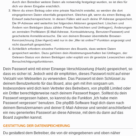
durch den Betreiber weitere Daten als notwendig festgelegt wurden, so ist dies für
dich vor deren Eingabe ersichtlich.
Wenn du einen Beitrag oder eine private Nachricht erstellst, so werden die dort
eingegebenen Daten ebenfalls gespeichert. Gleiches gilt, wenn du einen Beitrag als
Entwurf zwischenspeicherst. In diesen Fällen wird auch deine IP-Adresse gespeichert.
Die IP-Adresse wird weiterhin bei folgenden Aktionen gespeichert: Löschen und
Ändern von Beiträgen (dazu zählen Private Nachrichten und Umfragen), Änderungen
an zentralen Profildaten (E-Mail-Adresse, Kontoaktivierung, Benutzer-Passwort) und
gescheiterte Anmeldeversuche. Die von deinem Browser übermittelte Browser-
Kennzeichnung (User Agent) wird nur in der „Wer ist online?“-Funktion angezeigt und
nicht dauerhaft gespeichert.
Schließlich erfordern einzelne Funktionen des Boards, dass weitere Daten
gespeichert werden. Dazu gehören dein Abstimmungsverhalten bei Umfragen, der
Gelesen-Status von deinen Beiträgen oder explizit von dir gesetzte Lesezeichen oder
Benachrichtigungsfunktionen.
Dein Passwort wird mit einer Einwege-Verschlüsselung (Hash) gespeichert, so
dass es sicher ist. Jedoch wird dir empfohlen, dieses Passwort nicht auf einer
Vielzahl von Webseiten zu verwenden. Das Passwort ist dein Schlüssel zu
deinem Benutzerkonto für das Board, also geh mit ihm sorgsam um.
Insbesondere wird dich kein Vertreter des Betreibers, von phpBB Limited oder
ein Dritter berechtigterweise nach deinem Passwort fragen. Solltest du dein
Passwort vergessen haben, so kannst du die Funktion „Ich habe mein
Passwort vergessen“ benutzen. Die phpBB-Software fragt dich dann nach
deinem Benutzernamen und deiner E-Mail-Adresse und sendet anschließend
ein neu generiertes Passwort an diese Adresse, mit dem du dann auf das
Board zugreifen kannst.
GESTATTUNG DER DATENSPEICHERUNG
Du gestattest dem Betreiber, die von dir eingegebenen und oben näher