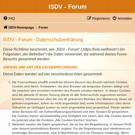
ISDV - Forum
FAQ
Registrieren
Anmelden
ISDV-Homepage
Foren
ISDV - Forum - Datenschutzerklärung
Diese Richtlinie beschreibt, wie „ISDV - Forum“ („https://isdv.net/forum“) (im
Folgenden „der Betreiber“) die Daten verwendet, die während deines Foren-
Besuchs gesammelt werden.
UMFANG UND ART DER DATENSPEICHERUNG
Deine Daten werden auf vier verschiedene Arten gesammelt:
Die Forensoftware phpBB erstellt bei deinem Besuch des Boards mehrere Cookies.
Cookies sind kleine Textdateien, die dein Browser als temporäre Dateien ablegt und
die zwischen den einzelnen Aufrufen des Boards erhalten bleiben. In diesen Cookies
sind die aktuelle ID deiner Sitzung (damit dir alle Seitenaufrufe zugeordnet werden
können), Informationen über die von dir gelesenen Beiträge (zur Markierung dieser als
gelesen/ungelesen; sofern du nicht angemeldet bist) sowie Informationen über deine
Teilnahme an Umfragen (sofern du nicht angemeldet bist) gespeichert. Ferner werden
deine Benutzer-ID, ein Authentifizierungsschlüssel und eine Session-ID gespeichert.
Die Cookies haben standardmäßig eine Gültigkeit von einem Jahr. Alle Cookies kannst
du jederzeit über die Funktion „Alle Cookies löschen“ löschen.
Weiterhin werden die Daten gespeichert, die du bei der Registrierung, in deinem Profil
oder deinem persönlichem Bereich angibst. Für die Registrierung sind mindestens ein
eindeutiger Benutzername, eine E-Mail-Adresse und ein Passwort notwendig. Wenn