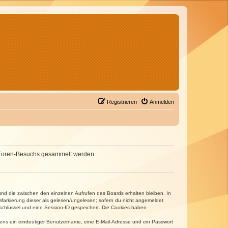
Registrieren
Anmelden
nes Foren-Besuchs gesammelt werden.
und die zwischen den einzelnen Aufrufen des Boards erhalten bleiben. In
r Markierung dieser als gelesen/ungelesen; sofern du nicht angemeldet
sschlüssel und eine Session-ID gespeichert. Die Cookies haben
estens ein eindeutiger Benutzername, eine E-Mail-Adresse und ein Passwort