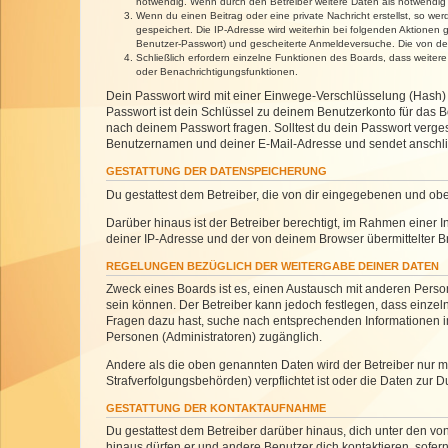
notwendig. Wenn durch den Betreiber weitere Daten als notwendig fe
Wenn du einen Beitrag oder eine private Nachricht erstellst, so we
gespeichert. Die IP-Adresse wird weiterhin bei folgenden Aktionen
Benutzer-Passwort) und gescheiterte Anmeldeversuche. Die von dein
Schließlich erfordern einzelne Funktionen des Boards, dass weite
oder Benachrichtigungsfunktionen.
Dein Passwort wird mit einer Einwege-Verschlüsselung (Hash) g
Passwort ist dein Schlüssel zu deinem Benutzerkonto für das Bo
nach deinem Passwort fragen. Solltest du dein Passwort verg
Benutzernamen und deiner E-Mail-Adresse und sendet anschlie
GESTATTUNG DER DATENSPEICHERUNG
Du gestattest dem Betreiber, die von dir eingegebenen und ob
Darüber hinaus ist der Betreiber berechtigt, im Rahmen einer
deiner IP-Adresse und der von deinem Browser übermittelter B
REGELUNGEN BEZÜGLICH DER WEITERGABE DEINER DATEN
Zweck eines Boards ist es, einen Austausch mit anderen Personen
sein können. Der Betreiber kann jedoch festlegen, dass einzeln
Fragen dazu hast, suche nach entsprechenden Informationen im 
Personen (Administratoren) zugänglich.
Andere als die oben genannten Daten wird der Betreiber nur mit
Strafverfolgungsbehörden) verpflichtet ist oder die Daten zur D
GESTATTUNG DER KONTAKTAUFNAHME
Du gestattest dem Betreiber darüber hinaus, dich unter den von
hinaus dürfen er und andere Benutzer dich kontaktieren, sofern