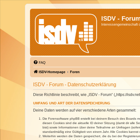
ISDV - Foru
Interessengemeinschaft de
FAQ
ISDV-Homepage
Foren
ISDV - Forum - Datenschutzerklärung
Diese Richtlinie beschreibt, wie „ISDV - Forum“ („https://isd
UMFANG UND ART DER DATENSPEICHERUNG
Deine Daten werden auf vier verschiedene Arten gesammelt:
Die Forensoftware phpBB erstellt bei deinem Besuch des Boards meh
diesen Cookies sind die aktuelle ID deiner Sitzung (damit dir alle
bist) sowie Informationen über deine Teilnahme an Umfragen (sofer
standardmäßig eine Gültigkeit von einem Jahr. Alle Cookies kannst d
Weiterhin werden die Daten gespeichert, die du bei der Registrieru