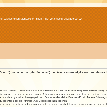
m
r selbständigen Dienstleister/Innen in der Veranstaltungswirtschaft e.V.
v.net/forum“) (im Folgenden „der Betreiber“) die Daten verwendet, die während dei
rere Cookies. Cookies sind kleine Textdateien, die dein Browser als temporäre Dateien ablegt 
 Seitenaufrufe zugeordnet werden können), Informationen über die von dir gelesenen Beiträge (zu
n du nicht angemeldet bist) gespeichert. Ferner werden deine Benutzer-ID, ein Authentifizierung
u jederzeit über die Funktion „Alle Cookies löschen“ löschen.
ng, in deinem Profil oder deinem persönlichem Bereich angibst. Für die Registrierung sind mind