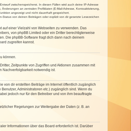
 Entwurf zwischenspeicherst. In diesen Fällen wird auch deine IP-Adresse
, Änderungen an zentralen Profildaten (E-Mail-Adresse, Kontoaktivierung,
unktion angezeigt und nicht dauerhaft gespeichert.
-Status von deinen Beiträgen oder explizit von dir gesetzte Lesezeichen
cht auf einer Vielzahl von Webseiten zu verwenden. Das
ibers, von phpBB Limited oder ein Dritter berechtigterweise
zen. Die phpBB-Software fragt dich dann nach deinem
ard zugreifen kannst.
zu können.
ritter, Zeitpunkte von Zugriffen und Aktionen zusammen mit
 Nachverfolgbarkeit notwendig ist.
von dir erstellten Beiträge im Internet öffentlich zugänglich
e Benutzer, Administratoren etc.) zugänglich sind. Wenn du
abei jedoch nur für den Betreiber und von ihm beauftragte
setzlicher Regelungen zur Weitergabe der Daten (z. B. an
ler Informationen über das Board erforderlich ist. Darüber