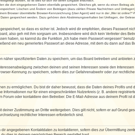
stgelegt wurden, so ist dies für dich vor deren Eingabe ersichtlich.
rden die dort eingegebenen Daten ebenfalls gespeichert. Gleiches gilt, wenn du einen Beitrag als
 gespeichert: Löschen und Ändern von Beiträgen (dazu zählen Private Nachrichten und Umfragen)
em Browser übermittelte Browser-Kennzeichnung (User Agent) wird nur in der „Wer ist online?“-F
re Daten gespeichert werden. Dazu gehören dein Abstimmungsverhalten bei Umfragen, der Gelesen
espeichert, so dass es sicher ist. Jedoch wird dir empfohlen, dieses Passwort ni
ard, also geh mit ihm sorgsam um. Insbesondere wird dich kein Vertreter des Betre
essen haben, so kannst du die Funktion „Ich habe mein Passwort vergessen“ benut
ßend ein neu generiertes Passwort an diese Adresse, mit dem du dann auf das Bo
en näher spezifizierten Daten zu speichern, um das Board betreiben und anbieten 
 Interessenabwägung zwischen deinen und seinen Interessen sowie den Interessen D
rowser-Kennung zu speichern, sofern dies zur Gefahrenabwehr oder zur rechtlichen
 zu ermöglichen. Du bist dir daher bewusst, dass die Daten deines Profils und die 
e Informationen nur für einen eingeschränkten Nutzerkreis (z. B. andere registriert
Forum oder kontaktiere den Betreiber. Die E-Mail-Adresse aus deinem Profil ist d
 deiner Zustimmung an Dritte weitergeben. Dies gilt nicht, sofern er auf Grund ge
urchsetzung rechtlicher Interessen erforderlich sind.
 dir angegebenen Kontaktdaten zu kontaktieren, sofern dies zur Übermittlung zentra
 du dies in deinem persönlichen Bereich gestattet hast.