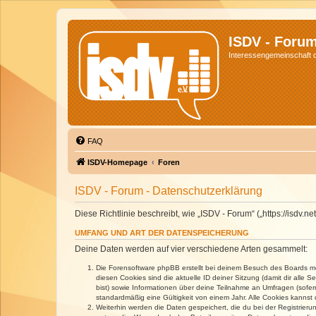
ISDV - Foru
Interessengemeinschaft de
FAQ
ISDV-Homepage
Foren
ISDV - Forum - Datenschutzerklärung
Diese Richtlinie beschreibt, wie „ISDV - Forum“ („https://isd
UMFANG UND ART DER DATENSPEICHERUNG
Deine Daten werden auf vier verschiedene Arten gesammelt:
Die Forensoftware phpBB erstellt bei deinem Besuch des Boards meh
diesen Cookies sind die aktuelle ID deiner Sitzung (damit dir alle
bist) sowie Informationen über deine Teilnahme an Umfragen (sofer
standardmäßig eine Gültigkeit von einem Jahr. Alle Cookies kannst d
Weiterhin werden die Daten gespeichert, die du bei der Registrieru