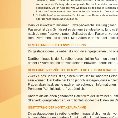
notwendig. Wenn durch den Betreiber weitere Daten als notwendig fe
Wenn du einen Beitrag oder eine private Nachricht erstellst, so we
gespeichert. Die IP-Adresse wird weiterhin bei folgenden Aktionen
Benutzer-Passwort) und gescheiterte Anmeldeversuche. Die von dein
Schließlich erfordern einzelne Funktionen des Boards, dass weite
oder Benachrichtigungsfunktionen.
Dein Passwort wird mit einer Einwege-Verschlüsselung (Hash) g
Passwort ist dein Schlüssel zu deinem Benutzerkonto für das Bo
nach deinem Passwort fragen. Solltest du dein Passwort verg
Benutzernamen und deiner E-Mail-Adresse und sendet anschlie
GESTATTUNG DER DATENSPEICHERUNG
Du gestattest dem Betreiber, die von dir eingegebenen und ob
Darüber hinaus ist der Betreiber berechtigt, im Rahmen einer
deiner IP-Adresse und der von deinem Browser übermittelter B
REGELUNGEN BEZÜGLICH DER WEITERGABE DEINER DATEN
Zweck eines Boards ist es, einen Austausch mit anderen Personen
sein können. Der Betreiber kann jedoch festlegen, dass einzeln
Fragen dazu hast, suche nach entsprechenden Informationen im 
Personen (Administratoren) zugänglich.
Andere als die oben genannten Daten wird der Betreiber nur mit
Strafverfolgungsbehörden) verpflichtet ist oder die Daten zur D
GESTATTUNG DER KONTAKTAUFNAHME
Du gestattest dem Betreiber darüber hinaus, dich unter den von
hinaus dürfen er und andere Benutzer dich kontaktieren, sofern