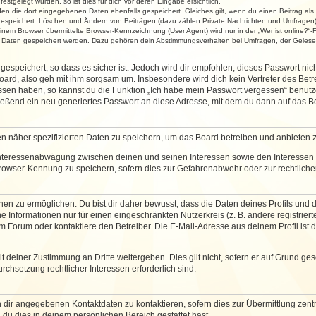
stgelegt wurden, so ist dies für dich vor deren Eingabe ersichtlich.
rden die dort eingegebenen Daten ebenfalls gespeichert. Gleiches gilt, wenn du einen Beitrag als
 gespeichert: Löschen und Ändern von Beiträgen (dazu zählen Private Nachrichten und Umfragen)
em Browser übermittelte Browser-Kennzeichnung (User Agent) wird nur in der „Wer ist online?“-F
re Daten gespeichert werden. Dazu gehören dein Abstimmungsverhalten bei Umfragen, der Gelesen
espeichert, so dass es sicher ist. Jedoch wird dir empfohlen, dieses Passwort ni
ard, also geh mit ihm sorgsam um. Insbesondere wird dich kein Vertreter des Betre
essen haben, so kannst du die Funktion „Ich habe mein Passwort vergessen“ benut
ßend ein neu generiertes Passwort an diese Adresse, mit dem du dann auf das Bo
en näher spezifizierten Daten zu speichern, um das Board betreiben und anbieten 
 Interessenabwägung zwischen deinen und seinen Interessen sowie den Interessen D
rowser-Kennung zu speichern, sofern dies zur Gefahrenabwehr oder zur rechtlichen
 zu ermöglichen. Du bist dir daher bewusst, dass die Daten deines Profils und die 
e Informationen nur für einen eingeschränkten Nutzerkreis (z. B. andere registriert
Forum oder kontaktiere den Betreiber. Die E-Mail-Adresse aus deinem Profil ist d
 deiner Zustimmung an Dritte weitergeben. Dies gilt nicht, sofern er auf Grund ge
urchsetzung rechtlicher Interessen erforderlich sind.
 dir angegebenen Kontaktdaten zu kontaktieren, sofern dies zur Übermittlung zentra
 du dies in deinem persönlichen Bereich gestattet hast.