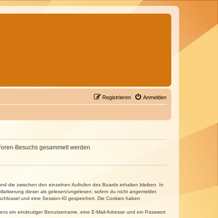
Registrieren
Anmelden
nes Foren-Besuchs gesammelt werden.
und die zwischen den einzelnen Aufrufen des Boards erhalten bleiben. In
r Markierung dieser als gelesen/ungelesen; sofern du nicht angemeldet
sschlüssel und eine Session-ID gespeichert. Die Cookies haben
estens ein eindeutiger Benutzername, eine E-Mail-Adresse und ein Passwort