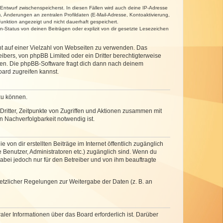
 Entwurf zwischenspeicherst. In diesen Fällen wird auch deine IP-Adresse
, Änderungen an zentralen Profildaten (E-Mail-Adresse, Kontoaktivierung,
unktion angezeigt und nicht dauerhaft gespeichert.
-Status von deinen Beiträgen oder explizit von dir gesetzte Lesezeichen
cht auf einer Vielzahl von Webseiten zu verwenden. Das
ibers, von phpBB Limited oder ein Dritter berechtigterweise
zen. Die phpBB-Software fragt dich dann nach deinem
ard zugreifen kannst.
zu können.
ritter, Zeitpunkte von Zugriffen und Aktionen zusammen mit
 Nachverfolgbarkeit notwendig ist.
von dir erstellten Beiträge im Internet öffentlich zugänglich
e Benutzer, Administratoren etc.) zugänglich sind. Wenn du
abei jedoch nur für den Betreiber und von ihm beauftragte
setzlicher Regelungen zur Weitergabe der Daten (z. B. an
ler Informationen über das Board erforderlich ist. Darüber