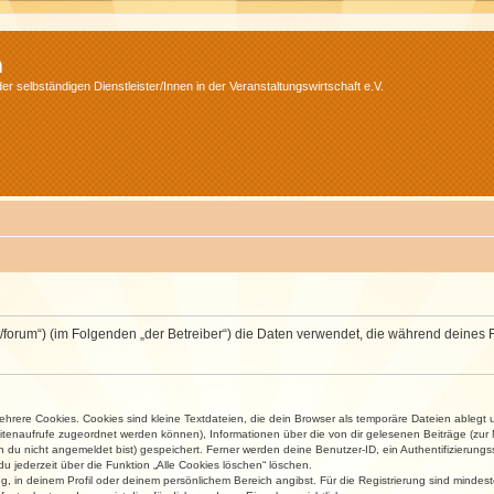
m
r selbständigen Dienstleister/Innen in der Veranstaltungswirtschaft e.V.
v.net/forum“) (im Folgenden „der Betreiber“) die Daten verwendet, die während dei
rere Cookies. Cookies sind kleine Textdateien, die dein Browser als temporäre Dateien ablegt 
 Seitenaufrufe zugeordnet werden können), Informationen über die von dir gelesenen Beiträge (zu
n du nicht angemeldet bist) gespeichert. Ferner werden deine Benutzer-ID, ein Authentifizierung
u jederzeit über die Funktion „Alle Cookies löschen“ löschen.
ng, in deinem Profil oder deinem persönlichem Bereich angibst. Für die Registrierung sind mind