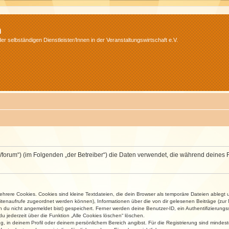
m
r selbständigen Dienstleister/Innen in der Veranstaltungswirtschaft e.V.
v.net/forum“) (im Folgenden „der Betreiber“) die Daten verwendet, die während dei
rere Cookies. Cookies sind kleine Textdateien, die dein Browser als temporäre Dateien ablegt 
 Seitenaufrufe zugeordnet werden können), Informationen über die von dir gelesenen Beiträge (zu
n du nicht angemeldet bist) gespeichert. Ferner werden deine Benutzer-ID, ein Authentifizierung
u jederzeit über die Funktion „Alle Cookies löschen“ löschen.
ng, in deinem Profil oder deinem persönlichem Bereich angibst. Für die Registrierung sind mind