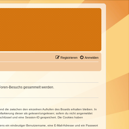
Registrieren
Anmelden
nes Foren-Besuchs gesammelt werden.
und die zwischen den einzelnen Aufrufen des Boards erhalten bleiben. In
r Markierung dieser als gelesen/ungelesen; sofern du nicht angemeldet
sschlüssel und eine Session-ID gespeichert. Die Cookies haben
estens ein eindeutiger Benutzername, eine E-Mail-Adresse und ein Passwort