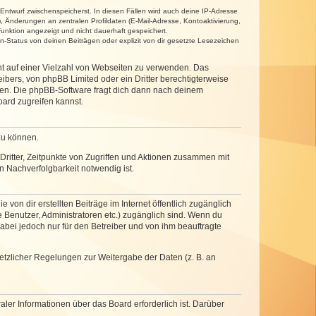
 Entwurf zwischenspeicherst. In diesen Fällen wird auch deine IP-Adresse
, Änderungen an zentralen Profildaten (E-Mail-Adresse, Kontoaktivierung,
unktion angezeigt und nicht dauerhaft gespeichert.
-Status von deinen Beiträgen oder explizit von dir gesetzte Lesezeichen
cht auf einer Vielzahl von Webseiten zu verwenden. Das
ibers, von phpBB Limited oder ein Dritter berechtigterweise
zen. Die phpBB-Software fragt dich dann nach deinem
ard zugreifen kannst.
zu können.
ritter, Zeitpunkte von Zugriffen und Aktionen zusammen mit
 Nachverfolgbarkeit notwendig ist.
von dir erstellten Beiträge im Internet öffentlich zugänglich
e Benutzer, Administratoren etc.) zugänglich sind. Wenn du
abei jedoch nur für den Betreiber und von ihm beauftragte
setzlicher Regelungen zur Weitergabe der Daten (z. B. an
ler Informationen über das Board erforderlich ist. Darüber