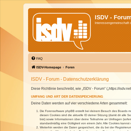
ISDV - Foru
Interessengemeinschaft de
FAQ
ISDV-Homepage
Foren
ISDV - Forum - Datenschutzerklärung
Diese Richtlinie beschreibt, wie „ISDV - Forum“ („https://isd
UMFANG UND ART DER DATENSPEICHERUNG
Deine Daten werden auf vier verschiedene Arten gesammelt:
Die Forensoftware phpBB erstellt bei deinem Besuch des Boards meh
diesen Cookies sind die aktuelle ID deiner Sitzung (damit dir alle
bist) sowie Informationen über deine Teilnahme an Umfragen (sofer
standardmäßig eine Gültigkeit von einem Jahr. Alle Cookies kannst d
Weiterhin werden die Daten gespeichert, die du bei der Registrieru