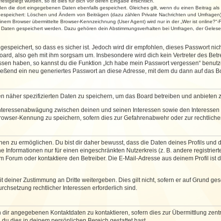
stgelegt wurden, so ist dies für dich vor deren Eingabe ersichtlich.
rden die dort eingegebenen Daten ebenfalls gespeichert. Gleiches gilt, wenn du einen Beitrag als
 gespeichert: Löschen und Ändern von Beiträgen (dazu zählen Private Nachrichten und Umfragen)
em Browser übermittelte Browser-Kennzeichnung (User Agent) wird nur in der „Wer ist online?“-F
re Daten gespeichert werden. Dazu gehören dein Abstimmungsverhalten bei Umfragen, der Gelesen
espeichert, so dass es sicher ist. Jedoch wird dir empfohlen, dieses Passwort ni
ard, also geh mit ihm sorgsam um. Insbesondere wird dich kein Vertreter des Betre
essen haben, so kannst du die Funktion „Ich habe mein Passwort vergessen“ benut
ßend ein neu generiertes Passwort an diese Adresse, mit dem du dann auf das Bo
en näher spezifizierten Daten zu speichern, um das Board betreiben und anbieten 
 Interessenabwägung zwischen deinen und seinen Interessen sowie den Interessen D
rowser-Kennung zu speichern, sofern dies zur Gefahrenabwehr oder zur rechtlichen
 zu ermöglichen. Du bist dir daher bewusst, dass die Daten deines Profils und die 
e Informationen nur für einen eingeschränkten Nutzerkreis (z. B. andere registriert
Forum oder kontaktiere den Betreiber. Die E-Mail-Adresse aus deinem Profil ist d
 deiner Zustimmung an Dritte weitergeben. Dies gilt nicht, sofern er auf Grund ge
urchsetzung rechtlicher Interessen erforderlich sind.
 dir angegebenen Kontaktdaten zu kontaktieren, sofern dies zur Übermittlung zentra
 du dies in deinem persönlichen Bereich gestattet hast.