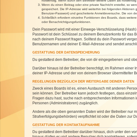
notwendig. Wenn durch den Betreiber weitere Daten als notwendig fe
Wenn du einen Beitrag oder eine private Nachricht erstellst, so we
gespeichert. Die IP-Adresse wird weiterhin bei folgenden Aktionen
Benutzer-Passwort) und gescheiterte Anmeldeversuche. Die von dein
Schließlich erfordern einzelne Funktionen des Boards, dass weite
oder Benachrichtigungsfunktionen.
Dein Passwort wird mit einer Einwege-Verschlüsselung (Hash) g
Passwort ist dein Schlüssel zu deinem Benutzerkonto für das Bo
nach deinem Passwort fragen. Solltest du dein Passwort verg
Benutzernamen und deiner E-Mail-Adresse und sendet anschlie
GESTATTUNG DER DATENSPEICHERUNG
Du gestattest dem Betreiber, die von dir eingegebenen und ob
Darüber hinaus ist der Betreiber berechtigt, im Rahmen einer
deiner IP-Adresse und der von deinem Browser übermittelter B
REGELUNGEN BEZÜGLICH DER WEITERGABE DEINER DATEN
Zweck eines Boards ist es, einen Austausch mit anderen Personen
sein können. Der Betreiber kann jedoch festlegen, dass einzeln
Fragen dazu hast, suche nach entsprechenden Informationen im 
Personen (Administratoren) zugänglich.
Andere als die oben genannten Daten wird der Betreiber nur mit
Strafverfolgungsbehörden) verpflichtet ist oder die Daten zur D
GESTATTUNG DER KONTAKTAUFNAHME
Du gestattest dem Betreiber darüber hinaus, dich unter den von
hinaus dürfen er und andere Benutzer dich kontaktieren, sofern