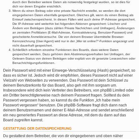
durch den Betreiber weitere Daten als notwendig festgelegt wurden, so ist dies für
dich vor deren Eingabe ersichtlich.
Wenn du einen Beitrag oder eine private Nachricht erstellst, so werden die dort
eingegebenen Daten ebenfalls gespeichert. Gleiches gilt, wenn du einen Beitrag als
Entwurf zwischenspeicherst. In diesen Fällen wird auch deine IP-Adresse gespeichert.
Die IP-Adresse wird weiterhin bei folgenden Aktionen gespeichert: Löschen und
Ändern von Beiträgen (dazu zählen Private Nachrichten und Umfragen), Änderungen
an zentralen Profildaten (E-Mail-Adresse, Kontoaktivierung, Benutzer-Passwort) und
gescheiterte Anmeldeversuche. Die von deinem Browser übermittelte Browser-
Kennzeichnung (User Agent) wird nur in der „Wer ist online?“-Funktion angezeigt und
nicht dauerhaft gespeichert.
Schließlich erfordern einzelne Funktionen des Boards, dass weitere Daten
gespeichert werden. Dazu gehören dein Abstimmungsverhalten bei Umfragen, der
Gelesen-Status von deinen Beiträgen oder explizit von dir gesetzte Lesezeichen oder
Benachrichtigungsfunktionen.
Dein Passwort wird mit einer Einwege-Verschlüsselung (Hash) gespeichert, so
dass es sicher ist. Jedoch wird dir empfohlen, dieses Passwort nicht auf einer
Vielzahl von Webseiten zu verwenden. Das Passwort ist dein Schlüssel zu
deinem Benutzerkonto für das Board, also geh mit ihm sorgsam um.
Insbesondere wird dich kein Vertreter des Betreibers, von phpBB Limited oder
ein Dritter berechtigterweise nach deinem Passwort fragen. Solltest du dein
Passwort vergessen haben, so kannst du die Funktion „Ich habe mein
Passwort vergessen“ benutzen. Die phpBB-Software fragt dich dann nach
deinem Benutzernamen und deiner E-Mail-Adresse und sendet anschließend
ein neu generiertes Passwort an diese Adresse, mit dem du dann auf das
Board zugreifen kannst.
GESTATTUNG DER DATENSPEICHERUNG
Du gestattest dem Betreiber, die von dir eingegebenen und oben näher