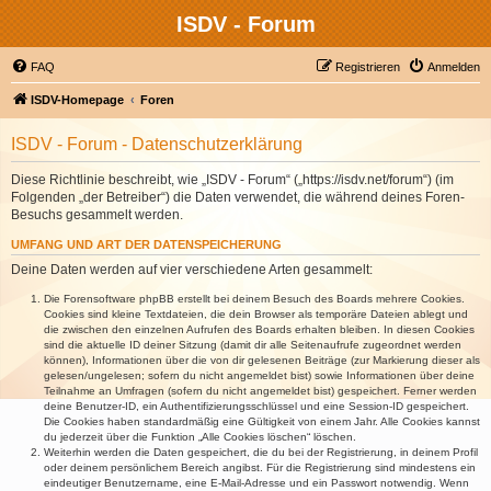
ISDV - Forum
FAQ
Registrieren
Anmelden
ISDV-Homepage
Foren
ISDV - Forum - Datenschutzerklärung
Diese Richtlinie beschreibt, wie „ISDV - Forum“ („https://isdv.net/forum“) (im
Folgenden „der Betreiber“) die Daten verwendet, die während deines Foren-
Besuchs gesammelt werden.
UMFANG UND ART DER DATENSPEICHERUNG
Deine Daten werden auf vier verschiedene Arten gesammelt:
Die Forensoftware phpBB erstellt bei deinem Besuch des Boards mehrere Cookies.
Cookies sind kleine Textdateien, die dein Browser als temporäre Dateien ablegt und
die zwischen den einzelnen Aufrufen des Boards erhalten bleiben. In diesen Cookies
sind die aktuelle ID deiner Sitzung (damit dir alle Seitenaufrufe zugeordnet werden
können), Informationen über die von dir gelesenen Beiträge (zur Markierung dieser als
gelesen/ungelesen; sofern du nicht angemeldet bist) sowie Informationen über deine
Teilnahme an Umfragen (sofern du nicht angemeldet bist) gespeichert. Ferner werden
deine Benutzer-ID, ein Authentifizierungsschlüssel und eine Session-ID gespeichert.
Die Cookies haben standardmäßig eine Gültigkeit von einem Jahr. Alle Cookies kannst
du jederzeit über die Funktion „Alle Cookies löschen“ löschen.
Weiterhin werden die Daten gespeichert, die du bei der Registrierung, in deinem Profil
oder deinem persönlichem Bereich angibst. Für die Registrierung sind mindestens ein
eindeutiger Benutzername, eine E-Mail-Adresse und ein Passwort notwendig. Wenn