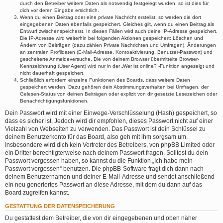
durch den Betreiber weitere Daten als notwendig festgelegt wurden, so ist dies für
dich vor deren Eingabe ersichtlich.
Wenn du einen Beitrag oder eine private Nachricht erstellst, so werden die dort
eingegebenen Daten ebenfalls gespeichert. Gleiches gilt, wenn du einen Beitrag als
Entwurf zwischenspeicherst. In diesen Fällen wird auch deine IP-Adresse gespeichert.
Die IP-Adresse wird weiterhin bei folgenden Aktionen gespeichert: Löschen und
Ändern von Beiträgen (dazu zählen Private Nachrichten und Umfragen), Änderungen
an zentralen Profildaten (E-Mail-Adresse, Kontoaktivierung, Benutzer-Passwort) und
gescheiterte Anmeldeversuche. Die von deinem Browser übermittelte Browser-
Kennzeichnung (User Agent) wird nur in der „Wer ist online?“-Funktion angezeigt und
nicht dauerhaft gespeichert.
Schließlich erfordern einzelne Funktionen des Boards, dass weitere Daten
gespeichert werden. Dazu gehören dein Abstimmungsverhalten bei Umfragen, der
Gelesen-Status von deinen Beiträgen oder explizit von dir gesetzte Lesezeichen oder
Benachrichtigungsfunktionen.
Dein Passwort wird mit einer Einwege-Verschlüsselung (Hash) gespeichert, so
dass es sicher ist. Jedoch wird dir empfohlen, dieses Passwort nicht auf einer
Vielzahl von Webseiten zu verwenden. Das Passwort ist dein Schlüssel zu
deinem Benutzerkonto für das Board, also geh mit ihm sorgsam um.
Insbesondere wird dich kein Vertreter des Betreibers, von phpBB Limited oder
ein Dritter berechtigterweise nach deinem Passwort fragen. Solltest du dein
Passwort vergessen haben, so kannst du die Funktion „Ich habe mein
Passwort vergessen“ benutzen. Die phpBB-Software fragt dich dann nach
deinem Benutzernamen und deiner E-Mail-Adresse und sendet anschließend
ein neu generiertes Passwort an diese Adresse, mit dem du dann auf das
Board zugreifen kannst.
GESTATTUNG DER DATENSPEICHERUNG
Du gestattest dem Betreiber, die von dir eingegebenen und oben näher