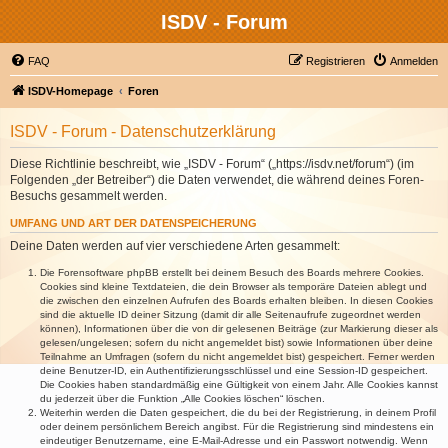
ISDV - Forum
FAQ
Registrieren
Anmelden
ISDV-Homepage
Foren
ISDV - Forum - Datenschutzerklärung
Diese Richtlinie beschreibt, wie „ISDV - Forum“ („https://isdv.net/forum“) (im
Folgenden „der Betreiber“) die Daten verwendet, die während deines Foren-
Besuchs gesammelt werden.
UMFANG UND ART DER DATENSPEICHERUNG
Deine Daten werden auf vier verschiedene Arten gesammelt:
Die Forensoftware phpBB erstellt bei deinem Besuch des Boards mehrere Cookies.
Cookies sind kleine Textdateien, die dein Browser als temporäre Dateien ablegt und
die zwischen den einzelnen Aufrufen des Boards erhalten bleiben. In diesen Cookies
sind die aktuelle ID deiner Sitzung (damit dir alle Seitenaufrufe zugeordnet werden
können), Informationen über die von dir gelesenen Beiträge (zur Markierung dieser als
gelesen/ungelesen; sofern du nicht angemeldet bist) sowie Informationen über deine
Teilnahme an Umfragen (sofern du nicht angemeldet bist) gespeichert. Ferner werden
deine Benutzer-ID, ein Authentifizierungsschlüssel und eine Session-ID gespeichert.
Die Cookies haben standardmäßig eine Gültigkeit von einem Jahr. Alle Cookies kannst
du jederzeit über die Funktion „Alle Cookies löschen“ löschen.
Weiterhin werden die Daten gespeichert, die du bei der Registrierung, in deinem Profil
oder deinem persönlichem Bereich angibst. Für die Registrierung sind mindestens ein
eindeutiger Benutzername, eine E-Mail-Adresse und ein Passwort notwendig. Wenn