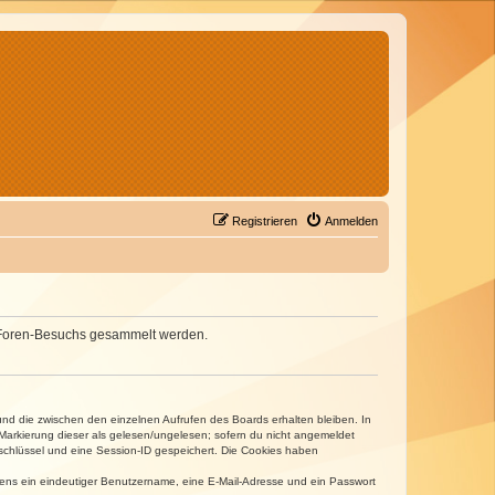
Registrieren
Anmelden
nes Foren-Besuchs gesammelt werden.
und die zwischen den einzelnen Aufrufen des Boards erhalten bleiben. In
r Markierung dieser als gelesen/ungelesen; sofern du nicht angemeldet
sschlüssel und eine Session-ID gespeichert. Die Cookies haben
estens ein eindeutiger Benutzername, eine E-Mail-Adresse und ein Passwort