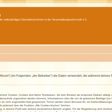
m
r selbständigen Dienstleister/Innen in der Veranstaltungswirtschaft e.V.
v.net/forum“) (im Folgenden „der Betreiber“) die Daten verwendet, die während dei
rere Cookies. Cookies sind kleine Textdateien, die dein Browser als temporäre Dateien ablegt 
 Seitenaufrufe zugeordnet werden können), Informationen über die von dir gelesenen Beiträge (zu
n du nicht angemeldet bist) gespeichert. Ferner werden deine Benutzer-ID, ein Authentifizierung
u jederzeit über die Funktion „Alle Cookies löschen“ löschen.
ng, in deinem Profil oder deinem persönlichem Bereich angibst. Für die Registrierung sind mind