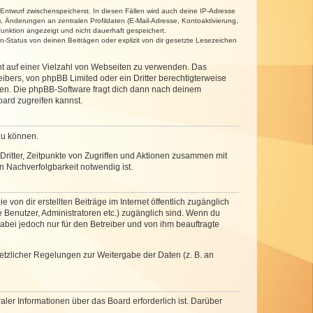
 Entwurf zwischenspeicherst. In diesen Fällen wird auch deine IP-Adresse
, Änderungen an zentralen Profildaten (E-Mail-Adresse, Kontoaktivierung,
unktion angezeigt und nicht dauerhaft gespeichert.
-Status von deinen Beiträgen oder explizit von dir gesetzte Lesezeichen
cht auf einer Vielzahl von Webseiten zu verwenden. Das
ibers, von phpBB Limited oder ein Dritter berechtigterweise
zen. Die phpBB-Software fragt dich dann nach deinem
ard zugreifen kannst.
zu können.
ritter, Zeitpunkte von Zugriffen und Aktionen zusammen mit
 Nachverfolgbarkeit notwendig ist.
von dir erstellten Beiträge im Internet öffentlich zugänglich
e Benutzer, Administratoren etc.) zugänglich sind. Wenn du
abei jedoch nur für den Betreiber und von ihm beauftragte
setzlicher Regelungen zur Weitergabe der Daten (z. B. an
ler Informationen über das Board erforderlich ist. Darüber