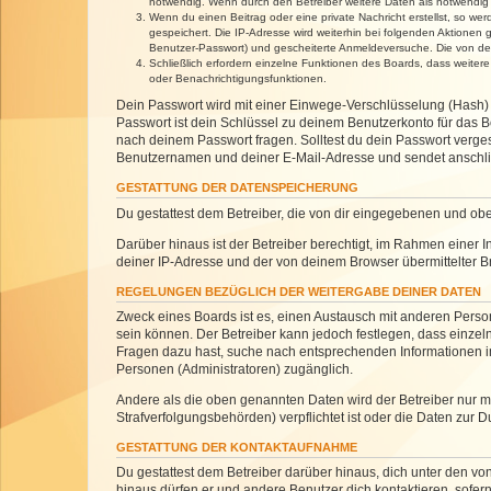
notwendig. Wenn durch den Betreiber weitere Daten als notwendig fe
Wenn du einen Beitrag oder eine private Nachricht erstellst, so we
gespeichert. Die IP-Adresse wird weiterhin bei folgenden Aktionen
Benutzer-Passwort) und gescheiterte Anmeldeversuche. Die von dein
Schließlich erfordern einzelne Funktionen des Boards, dass weite
oder Benachrichtigungsfunktionen.
Dein Passwort wird mit einer Einwege-Verschlüsselung (Hash) g
Passwort ist dein Schlüssel zu deinem Benutzerkonto für das Bo
nach deinem Passwort fragen. Solltest du dein Passwort verg
Benutzernamen und deiner E-Mail-Adresse und sendet anschlie
GESTATTUNG DER DATENSPEICHERUNG
Du gestattest dem Betreiber, die von dir eingegebenen und ob
Darüber hinaus ist der Betreiber berechtigt, im Rahmen einer
deiner IP-Adresse und der von deinem Browser übermittelter B
REGELUNGEN BEZÜGLICH DER WEITERGABE DEINER DATEN
Zweck eines Boards ist es, einen Austausch mit anderen Personen
sein können. Der Betreiber kann jedoch festlegen, dass einzeln
Fragen dazu hast, suche nach entsprechenden Informationen im 
Personen (Administratoren) zugänglich.
Andere als die oben genannten Daten wird der Betreiber nur mit
Strafverfolgungsbehörden) verpflichtet ist oder die Daten zur D
GESTATTUNG DER KONTAKTAUFNAHME
Du gestattest dem Betreiber darüber hinaus, dich unter den von
hinaus dürfen er und andere Benutzer dich kontaktieren, sofern