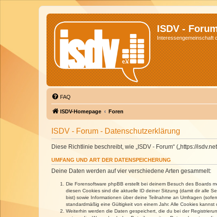
ISDV - Foru
Interessengemeinschaft de
FAQ
ISDV-Homepage
Foren
ISDV - Forum - Datenschutzerklärung
Diese Richtlinie beschreibt, wie „ISDV - Forum“ („https://isd
UMFANG UND ART DER DATENSPEICHERUNG
Deine Daten werden auf vier verschiedene Arten gesammelt:
Die Forensoftware phpBB erstellt bei deinem Besuch des Boards meh
diesen Cookies sind die aktuelle ID deiner Sitzung (damit dir alle
bist) sowie Informationen über deine Teilnahme an Umfragen (sofer
standardmäßig eine Gültigkeit von einem Jahr. Alle Cookies kannst d
Weiterhin werden die Daten gespeichert, die du bei der Registrieru