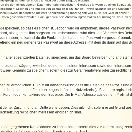
stgelegt wurden, so ist dies für dich vor deren Eingabe ersichtlich.
rden die dort eingegebenen Daten ebenfalls gespeichert. Gleiches gilt, wenn du einen Beitrag als
 gespeichert: Löschen und Ändern von Beiträgen (dazu zählen Private Nachrichten und Umfragen)
em Browser übermittelte Browser-Kennzeichnung (User Agent) wird nur in der „Wer ist online?“-F
re Daten gespeichert werden. Dazu gehören dein Abstimmungsverhalten bei Umfragen, der Gelesen
espeichert, so dass es sicher ist. Jedoch wird dir empfohlen, dieses Passwort ni
ard, also geh mit ihm sorgsam um. Insbesondere wird dich kein Vertreter des Betre
essen haben, so kannst du die Funktion „Ich habe mein Passwort vergessen“ benut
ßend ein neu generiertes Passwort an diese Adresse, mit dem du dann auf das Bo
en näher spezifizierten Daten zu speichern, um das Board betreiben und anbieten 
 Interessenabwägung zwischen deinen und seinen Interessen sowie den Interessen D
rowser-Kennung zu speichern, sofern dies zur Gefahrenabwehr oder zur rechtlichen
 zu ermöglichen. Du bist dir daher bewusst, dass die Daten deines Profils und die 
e Informationen nur für einen eingeschränkten Nutzerkreis (z. B. andere registriert
Forum oder kontaktiere den Betreiber. Die E-Mail-Adresse aus deinem Profil ist d
 deiner Zustimmung an Dritte weitergeben. Dies gilt nicht, sofern er auf Grund ge
urchsetzung rechtlicher Interessen erforderlich sind.
 dir angegebenen Kontaktdaten zu kontaktieren, sofern dies zur Übermittlung zentra
 du dies in deinem persönlichen Bereich gestattet hast.