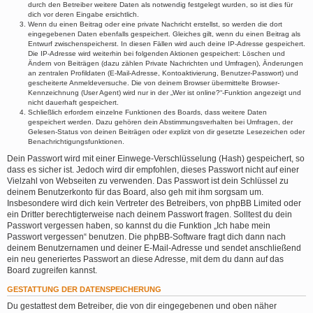
durch den Betreiber weitere Daten als notwendig festgelegt wurden, so ist dies für
dich vor deren Eingabe ersichtlich.
Wenn du einen Beitrag oder eine private Nachricht erstellst, so werden die dort
eingegebenen Daten ebenfalls gespeichert. Gleiches gilt, wenn du einen Beitrag als
Entwurf zwischenspeicherst. In diesen Fällen wird auch deine IP-Adresse gespeichert.
Die IP-Adresse wird weiterhin bei folgenden Aktionen gespeichert: Löschen und
Ändern von Beiträgen (dazu zählen Private Nachrichten und Umfragen), Änderungen
an zentralen Profildaten (E-Mail-Adresse, Kontoaktivierung, Benutzer-Passwort) und
gescheiterte Anmeldeversuche. Die von deinem Browser übermittelte Browser-
Kennzeichnung (User Agent) wird nur in der „Wer ist online?“-Funktion angezeigt und
nicht dauerhaft gespeichert.
Schließlich erfordern einzelne Funktionen des Boards, dass weitere Daten
gespeichert werden. Dazu gehören dein Abstimmungsverhalten bei Umfragen, der
Gelesen-Status von deinen Beiträgen oder explizit von dir gesetzte Lesezeichen oder
Benachrichtigungsfunktionen.
Dein Passwort wird mit einer Einwege-Verschlüsselung (Hash) gespeichert, so
dass es sicher ist. Jedoch wird dir empfohlen, dieses Passwort nicht auf einer
Vielzahl von Webseiten zu verwenden. Das Passwort ist dein Schlüssel zu
deinem Benutzerkonto für das Board, also geh mit ihm sorgsam um.
Insbesondere wird dich kein Vertreter des Betreibers, von phpBB Limited oder
ein Dritter berechtigterweise nach deinem Passwort fragen. Solltest du dein
Passwort vergessen haben, so kannst du die Funktion „Ich habe mein
Passwort vergessen“ benutzen. Die phpBB-Software fragt dich dann nach
deinem Benutzernamen und deiner E-Mail-Adresse und sendet anschließend
ein neu generiertes Passwort an diese Adresse, mit dem du dann auf das
Board zugreifen kannst.
GESTATTUNG DER DATENSPEICHERUNG
Du gestattest dem Betreiber, die von dir eingegebenen und oben näher