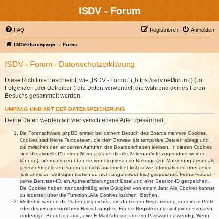
ISDV - Forum
FAQ
Registrieren
Anmelden
ISDV-Homepage
Foren
ISDV - Forum - Datenschutzerklärung
Diese Richtlinie beschreibt, wie „ISDV - Forum“ („https://isdv.net/forum“) (im
Folgenden „der Betreiber“) die Daten verwendet, die während deines Foren-
Besuchs gesammelt werden.
UMFANG UND ART DER DATENSPEICHERUNG
Deine Daten werden auf vier verschiedene Arten gesammelt:
Die Forensoftware phpBB erstellt bei deinem Besuch des Boards mehrere Cookies.
Cookies sind kleine Textdateien, die dein Browser als temporäre Dateien ablegt und
die zwischen den einzelnen Aufrufen des Boards erhalten bleiben. In diesen Cookies
sind die aktuelle ID deiner Sitzung (damit dir alle Seitenaufrufe zugeordnet werden
können), Informationen über die von dir gelesenen Beiträge (zur Markierung dieser als
gelesen/ungelesen; sofern du nicht angemeldet bist) sowie Informationen über deine
Teilnahme an Umfragen (sofern du nicht angemeldet bist) gespeichert. Ferner werden
deine Benutzer-ID, ein Authentifizierungsschlüssel und eine Session-ID gespeichert.
Die Cookies haben standardmäßig eine Gültigkeit von einem Jahr. Alle Cookies kannst
du jederzeit über die Funktion „Alle Cookies löschen“ löschen.
Weiterhin werden die Daten gespeichert, die du bei der Registrierung, in deinem Profil
oder deinem persönlichem Bereich angibst. Für die Registrierung sind mindestens ein
eindeutiger Benutzername, eine E-Mail-Adresse und ein Passwort notwendig. Wenn