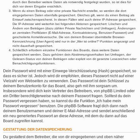
durch den Betreiber weitere Daten als notwendig festgelegt wurden, so ist dies für
dich vor deren Eingabe ersichtlich.
Wenn du einen Beitrag oder eine private Nachricht erstellst, so werden die dort
eingegebenen Daten ebenfalls gespeichert. Gleiches gilt, wenn du einen Beitrag als
Entwurf zwischenspeicherst. In diesen Fällen wird auch deine IP-Adresse gespeichert.
Die IP-Adresse wird weiterhin bei folgenden Aktionen gespeichert: Löschen und
Ändern von Beiträgen (dazu zählen Private Nachrichten und Umfragen), Änderungen
an zentralen Profildaten (E-Mail-Adresse, Kontoaktivierung, Benutzer-Passwort) und
gescheiterte Anmeldeversuche. Die von deinem Browser übermittelte Browser-
Kennzeichnung (User Agent) wird nur in der „Wer ist online?“-Funktion angezeigt und
nicht dauerhaft gespeichert.
Schließlich erfordern einzelne Funktionen des Boards, dass weitere Daten
gespeichert werden. Dazu gehören dein Abstimmungsverhalten bei Umfragen, der
Gelesen-Status von deinen Beiträgen oder explizit von dir gesetzte Lesezeichen oder
Benachrichtigungsfunktionen.
Dein Passwort wird mit einer Einwege-Verschlüsselung (Hash) gespeichert, so
dass es sicher ist. Jedoch wird dir empfohlen, dieses Passwort nicht auf einer
Vielzahl von Webseiten zu verwenden. Das Passwort ist dein Schlüssel zu
deinem Benutzerkonto für das Board, also geh mit ihm sorgsam um.
Insbesondere wird dich kein Vertreter des Betreibers, von phpBB Limited oder
ein Dritter berechtigterweise nach deinem Passwort fragen. Solltest du dein
Passwort vergessen haben, so kannst du die Funktion „Ich habe mein
Passwort vergessen“ benutzen. Die phpBB-Software fragt dich dann nach
deinem Benutzernamen und deiner E-Mail-Adresse und sendet anschließend
ein neu generiertes Passwort an diese Adresse, mit dem du dann auf das
Board zugreifen kannst.
GESTATTUNG DER DATENSPEICHERUNG
Du gestattest dem Betreiber, die von dir eingegebenen und oben näher