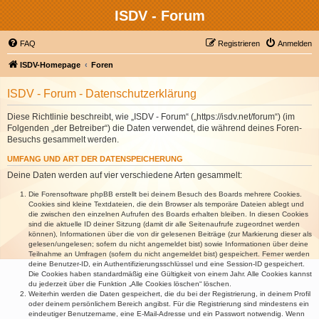
ISDV - Forum
FAQ
Registrieren
Anmelden
ISDV-Homepage
Foren
ISDV - Forum - Datenschutzerklärung
Diese Richtlinie beschreibt, wie „ISDV - Forum“ („https://isdv.net/forum“) (im
Folgenden „der Betreiber“) die Daten verwendet, die während deines Foren-
Besuchs gesammelt werden.
UMFANG UND ART DER DATENSPEICHERUNG
Deine Daten werden auf vier verschiedene Arten gesammelt:
Die Forensoftware phpBB erstellt bei deinem Besuch des Boards mehrere Cookies.
Cookies sind kleine Textdateien, die dein Browser als temporäre Dateien ablegt und
die zwischen den einzelnen Aufrufen des Boards erhalten bleiben. In diesen Cookies
sind die aktuelle ID deiner Sitzung (damit dir alle Seitenaufrufe zugeordnet werden
können), Informationen über die von dir gelesenen Beiträge (zur Markierung dieser als
gelesen/ungelesen; sofern du nicht angemeldet bist) sowie Informationen über deine
Teilnahme an Umfragen (sofern du nicht angemeldet bist) gespeichert. Ferner werden
deine Benutzer-ID, ein Authentifizierungsschlüssel und eine Session-ID gespeichert.
Die Cookies haben standardmäßig eine Gültigkeit von einem Jahr. Alle Cookies kannst
du jederzeit über die Funktion „Alle Cookies löschen“ löschen.
Weiterhin werden die Daten gespeichert, die du bei der Registrierung, in deinem Profil
oder deinem persönlichem Bereich angibst. Für die Registrierung sind mindestens ein
eindeutiger Benutzername, eine E-Mail-Adresse und ein Passwort notwendig. Wenn