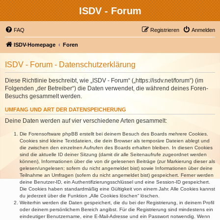
ISDV - Forum
FAQ
Registrieren
Anmelden
ISDV-Homepage
Foren
ISDV - Forum - Datenschutzerklärung
Diese Richtlinie beschreibt, wie „ISDV - Forum“ („https://isdv.net/forum“) (im
Folgenden „der Betreiber“) die Daten verwendet, die während deines Foren-
Besuchs gesammelt werden.
UMFANG UND ART DER DATENSPEICHERUNG
Deine Daten werden auf vier verschiedene Arten gesammelt:
Die Forensoftware phpBB erstellt bei deinem Besuch des Boards mehrere Cookies.
Cookies sind kleine Textdateien, die dein Browser als temporäre Dateien ablegt und
die zwischen den einzelnen Aufrufen des Boards erhalten bleiben. In diesen Cookies
sind die aktuelle ID deiner Sitzung (damit dir alle Seitenaufrufe zugeordnet werden
können), Informationen über die von dir gelesenen Beiträge (zur Markierung dieser als
gelesen/ungelesen; sofern du nicht angemeldet bist) sowie Informationen über deine
Teilnahme an Umfragen (sofern du nicht angemeldet bist) gespeichert. Ferner werden
deine Benutzer-ID, ein Authentifizierungsschlüssel und eine Session-ID gespeichert.
Die Cookies haben standardmäßig eine Gültigkeit von einem Jahr. Alle Cookies kannst
du jederzeit über die Funktion „Alle Cookies löschen“ löschen.
Weiterhin werden die Daten gespeichert, die du bei der Registrierung, in deinem Profil
oder deinem persönlichem Bereich angibst. Für die Registrierung sind mindestens ein
eindeutiger Benutzername, eine E-Mail-Adresse und ein Passwort notwendig. Wenn