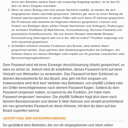
durch den Betreiber weitere Daten als notwendig festgelegt wurden, so ist dies für
dich vor deren Eingabe ersichtlich.
Wenn du einen Beitrag oder eine private Nachricht erstellst, so werden die dort
eingegebenen Daten ebenfalls gespeichert. Gleiches gilt, wenn du einen Beitrag als
Entwurf zwischenspeicherst. In diesen Fällen wird auch deine IP-Adresse gespeichert.
Die IP-Adresse wird weiterhin bei folgenden Aktionen gespeichert: Löschen und
Ändern von Beiträgen (dazu zählen Private Nachrichten und Umfragen), Änderungen
an zentralen Profildaten (E-Mail-Adresse, Kontoaktivierung, Benutzer-Passwort) und
gescheiterte Anmeldeversuche. Die von deinem Browser übermittelte Browser-
Kennzeichnung (User Agent) wird nur in der „Wer ist online?“-Funktion angezeigt und
nicht dauerhaft gespeichert.
Schließlich erfordern einzelne Funktionen des Boards, dass weitere Daten
gespeichert werden. Dazu gehören dein Abstimmungsverhalten bei Umfragen, der
Gelesen-Status von deinen Beiträgen oder explizit von dir gesetzte Lesezeichen oder
Benachrichtigungsfunktionen.
Dein Passwort wird mit einer Einwege-Verschlüsselung (Hash) gespeichert, so
dass es sicher ist. Jedoch wird dir empfohlen, dieses Passwort nicht auf einer
Vielzahl von Webseiten zu verwenden. Das Passwort ist dein Schlüssel zu
deinem Benutzerkonto für das Board, also geh mit ihm sorgsam um.
Insbesondere wird dich kein Vertreter des Betreibers, von phpBB Limited oder
ein Dritter berechtigterweise nach deinem Passwort fragen. Solltest du dein
Passwort vergessen haben, so kannst du die Funktion „Ich habe mein
Passwort vergessen“ benutzen. Die phpBB-Software fragt dich dann nach
deinem Benutzernamen und deiner E-Mail-Adresse und sendet anschließend
ein neu generiertes Passwort an diese Adresse, mit dem du dann auf das
Board zugreifen kannst.
GESTATTUNG DER DATENSPEICHERUNG
Du gestattest dem Betreiber, die von dir eingegebenen und oben näher