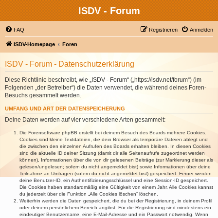
ISDV - Forum
FAQ
Registrieren
Anmelden
ISDV-Homepage
Foren
ISDV - Forum - Datenschutzerklärung
Diese Richtlinie beschreibt, wie „ISDV - Forum“ („https://isdv.net/forum“) (im
Folgenden „der Betreiber“) die Daten verwendet, die während deines Foren-
Besuchs gesammelt werden.
UMFANG UND ART DER DATENSPEICHERUNG
Deine Daten werden auf vier verschiedene Arten gesammelt:
Die Forensoftware phpBB erstellt bei deinem Besuch des Boards mehrere Cookies.
Cookies sind kleine Textdateien, die dein Browser als temporäre Dateien ablegt und
die zwischen den einzelnen Aufrufen des Boards erhalten bleiben. In diesen Cookies
sind die aktuelle ID deiner Sitzung (damit dir alle Seitenaufrufe zugeordnet werden
können), Informationen über die von dir gelesenen Beiträge (zur Markierung dieser als
gelesen/ungelesen; sofern du nicht angemeldet bist) sowie Informationen über deine
Teilnahme an Umfragen (sofern du nicht angemeldet bist) gespeichert. Ferner werden
deine Benutzer-ID, ein Authentifizierungsschlüssel und eine Session-ID gespeichert.
Die Cookies haben standardmäßig eine Gültigkeit von einem Jahr. Alle Cookies kannst
du jederzeit über die Funktion „Alle Cookies löschen“ löschen.
Weiterhin werden die Daten gespeichert, die du bei der Registrierung, in deinem Profil
oder deinem persönlichem Bereich angibst. Für die Registrierung sind mindestens ein
eindeutiger Benutzername, eine E-Mail-Adresse und ein Passwort notwendig. Wenn