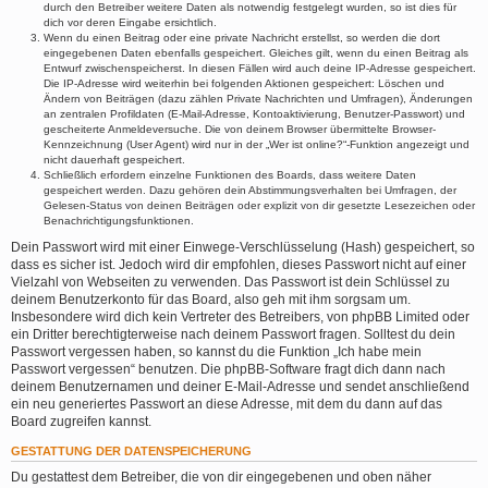
durch den Betreiber weitere Daten als notwendig festgelegt wurden, so ist dies für
dich vor deren Eingabe ersichtlich.
Wenn du einen Beitrag oder eine private Nachricht erstellst, so werden die dort
eingegebenen Daten ebenfalls gespeichert. Gleiches gilt, wenn du einen Beitrag als
Entwurf zwischenspeicherst. In diesen Fällen wird auch deine IP-Adresse gespeichert.
Die IP-Adresse wird weiterhin bei folgenden Aktionen gespeichert: Löschen und
Ändern von Beiträgen (dazu zählen Private Nachrichten und Umfragen), Änderungen
an zentralen Profildaten (E-Mail-Adresse, Kontoaktivierung, Benutzer-Passwort) und
gescheiterte Anmeldeversuche. Die von deinem Browser übermittelte Browser-
Kennzeichnung (User Agent) wird nur in der „Wer ist online?“-Funktion angezeigt und
nicht dauerhaft gespeichert.
Schließlich erfordern einzelne Funktionen des Boards, dass weitere Daten
gespeichert werden. Dazu gehören dein Abstimmungsverhalten bei Umfragen, der
Gelesen-Status von deinen Beiträgen oder explizit von dir gesetzte Lesezeichen oder
Benachrichtigungsfunktionen.
Dein Passwort wird mit einer Einwege-Verschlüsselung (Hash) gespeichert, so
dass es sicher ist. Jedoch wird dir empfohlen, dieses Passwort nicht auf einer
Vielzahl von Webseiten zu verwenden. Das Passwort ist dein Schlüssel zu
deinem Benutzerkonto für das Board, also geh mit ihm sorgsam um.
Insbesondere wird dich kein Vertreter des Betreibers, von phpBB Limited oder
ein Dritter berechtigterweise nach deinem Passwort fragen. Solltest du dein
Passwort vergessen haben, so kannst du die Funktion „Ich habe mein
Passwort vergessen“ benutzen. Die phpBB-Software fragt dich dann nach
deinem Benutzernamen und deiner E-Mail-Adresse und sendet anschließend
ein neu generiertes Passwort an diese Adresse, mit dem du dann auf das
Board zugreifen kannst.
GESTATTUNG DER DATENSPEICHERUNG
Du gestattest dem Betreiber, die von dir eingegebenen und oben näher