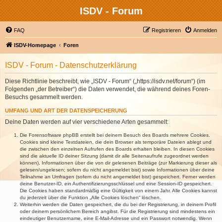
ISDV - Forum
FAQ
Registrieren
Anmelden
ISDV-Homepage
Foren
ISDV - Forum - Datenschutzerklärung
Diese Richtlinie beschreibt, wie „ISDV - Forum“ („https://isdv.net/forum“) (im
Folgenden „der Betreiber“) die Daten verwendet, die während deines Foren-
Besuchs gesammelt werden.
UMFANG UND ART DER DATENSPEICHERUNG
Deine Daten werden auf vier verschiedene Arten gesammelt:
Die Forensoftware phpBB erstellt bei deinem Besuch des Boards mehrere Cookies.
Cookies sind kleine Textdateien, die dein Browser als temporäre Dateien ablegt und
die zwischen den einzelnen Aufrufen des Boards erhalten bleiben. In diesen Cookies
sind die aktuelle ID deiner Sitzung (damit dir alle Seitenaufrufe zugeordnet werden
können), Informationen über die von dir gelesenen Beiträge (zur Markierung dieser als
gelesen/ungelesen; sofern du nicht angemeldet bist) sowie Informationen über deine
Teilnahme an Umfragen (sofern du nicht angemeldet bist) gespeichert. Ferner werden
deine Benutzer-ID, ein Authentifizierungsschlüssel und eine Session-ID gespeichert.
Die Cookies haben standardmäßig eine Gültigkeit von einem Jahr. Alle Cookies kannst
du jederzeit über die Funktion „Alle Cookies löschen“ löschen.
Weiterhin werden die Daten gespeichert, die du bei der Registrierung, in deinem Profil
oder deinem persönlichem Bereich angibst. Für die Registrierung sind mindestens ein
eindeutiger Benutzername, eine E-Mail-Adresse und ein Passwort notwendig. Wenn