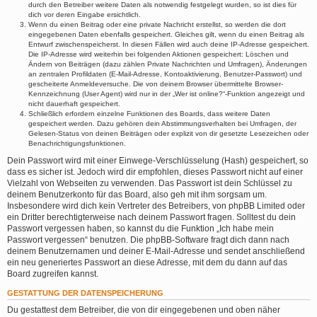
durch den Betreiber weitere Daten als notwendig festgelegt wurden, so ist dies für
dich vor deren Eingabe ersichtlich.
Wenn du einen Beitrag oder eine private Nachricht erstellst, so werden die dort
eingegebenen Daten ebenfalls gespeichert. Gleiches gilt, wenn du einen Beitrag als
Entwurf zwischenspeicherst. In diesen Fällen wird auch deine IP-Adresse gespeichert.
Die IP-Adresse wird weiterhin bei folgenden Aktionen gespeichert: Löschen und
Ändern von Beiträgen (dazu zählen Private Nachrichten und Umfragen), Änderungen
an zentralen Profildaten (E-Mail-Adresse, Kontoaktivierung, Benutzer-Passwort) und
gescheiterte Anmeldeversuche. Die von deinem Browser übermittelte Browser-
Kennzeichnung (User Agent) wird nur in der „Wer ist online?“-Funktion angezeigt und
nicht dauerhaft gespeichert.
Schließlich erfordern einzelne Funktionen des Boards, dass weitere Daten
gespeichert werden. Dazu gehören dein Abstimmungsverhalten bei Umfragen, der
Gelesen-Status von deinen Beiträgen oder explizit von dir gesetzte Lesezeichen oder
Benachrichtigungsfunktionen.
Dein Passwort wird mit einer Einwege-Verschlüsselung (Hash) gespeichert, so
dass es sicher ist. Jedoch wird dir empfohlen, dieses Passwort nicht auf einer
Vielzahl von Webseiten zu verwenden. Das Passwort ist dein Schlüssel zu
deinem Benutzerkonto für das Board, also geh mit ihm sorgsam um.
Insbesondere wird dich kein Vertreter des Betreibers, von phpBB Limited oder
ein Dritter berechtigterweise nach deinem Passwort fragen. Solltest du dein
Passwort vergessen haben, so kannst du die Funktion „Ich habe mein
Passwort vergessen“ benutzen. Die phpBB-Software fragt dich dann nach
deinem Benutzernamen und deiner E-Mail-Adresse und sendet anschließend
ein neu generiertes Passwort an diese Adresse, mit dem du dann auf das
Board zugreifen kannst.
GESTATTUNG DER DATENSPEICHERUNG
Du gestattest dem Betreiber, die von dir eingegebenen und oben näher