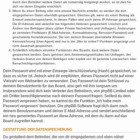
durch den Betreiber weitere Daten als notwendig festgelegt wurden, so ist dies für
dich vor deren Eingabe ersichtlich.
Wenn du einen Beitrag oder eine private Nachricht erstellst, so werden die dort
eingegebenen Daten ebenfalls gespeichert. Gleiches gilt, wenn du einen Beitrag als
Entwurf zwischenspeicherst. In diesen Fällen wird auch deine IP-Adresse gespeichert.
Die IP-Adresse wird weiterhin bei folgenden Aktionen gespeichert: Löschen und
Ändern von Beiträgen (dazu zählen Private Nachrichten und Umfragen), Änderungen
an zentralen Profildaten (E-Mail-Adresse, Kontoaktivierung, Benutzer-Passwort) und
gescheiterte Anmeldeversuche. Die von deinem Browser übermittelte Browser-
Kennzeichnung (User Agent) wird nur in der „Wer ist online?“-Funktion angezeigt und
nicht dauerhaft gespeichert.
Schließlich erfordern einzelne Funktionen des Boards, dass weitere Daten
gespeichert werden. Dazu gehören dein Abstimmungsverhalten bei Umfragen, der
Gelesen-Status von deinen Beiträgen oder explizit von dir gesetzte Lesezeichen oder
Benachrichtigungsfunktionen.
Dein Passwort wird mit einer Einwege-Verschlüsselung (Hash) gespeichert, so
dass es sicher ist. Jedoch wird dir empfohlen, dieses Passwort nicht auf einer
Vielzahl von Webseiten zu verwenden. Das Passwort ist dein Schlüssel zu
deinem Benutzerkonto für das Board, also geh mit ihm sorgsam um.
Insbesondere wird dich kein Vertreter des Betreibers, von phpBB Limited oder
ein Dritter berechtigterweise nach deinem Passwort fragen. Solltest du dein
Passwort vergessen haben, so kannst du die Funktion „Ich habe mein
Passwort vergessen“ benutzen. Die phpBB-Software fragt dich dann nach
deinem Benutzernamen und deiner E-Mail-Adresse und sendet anschließend
ein neu generiertes Passwort an diese Adresse, mit dem du dann auf das
Board zugreifen kannst.
GESTATTUNG DER DATENSPEICHERUNG
Du gestattest dem Betreiber, die von dir eingegebenen und oben näher