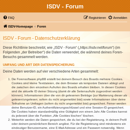
ISDV - Forum
FAQ
Registrieren
Anmelden
ISDV-Homepage
Foren
ISDV - Forum - Datenschutzerklärung
Diese Richtlinie beschreibt, wie „ISDV - Forum“ („https://isdv.net/forum“) (im
Folgenden „der Betreiber“) die Daten verwendet, die während deines Foren-
Besuchs gesammelt werden.
UMFANG UND ART DER DATENSPEICHERUNG
Deine Daten werden auf vier verschiedene Arten gesammelt:
Die Forensoftware phpBB erstellt bei deinem Besuch des Boards mehrere Cookies.
Cookies sind kleine Textdateien, die dein Browser als temporäre Dateien ablegt und
die zwischen den einzelnen Aufrufen des Boards erhalten bleiben. In diesen Cookies
sind die aktuelle ID deiner Sitzung (damit dir alle Seitenaufrufe zugeordnet werden
können), Informationen über die von dir gelesenen Beiträge (zur Markierung dieser als
gelesen/ungelesen; sofern du nicht angemeldet bist) sowie Informationen über deine
Teilnahme an Umfragen (sofern du nicht angemeldet bist) gespeichert. Ferner werden
deine Benutzer-ID, ein Authentifizierungsschlüssel und eine Session-ID gespeichert.
Die Cookies haben standardmäßig eine Gültigkeit von einem Jahr. Alle Cookies kannst
du jederzeit über die Funktion „Alle Cookies löschen“ löschen.
Weiterhin werden die Daten gespeichert, die du bei der Registrierung, in deinem Profil
oder deinem persönlichem Bereich angibst. Für die Registrierung sind mindestens ein
eindeutiger Benutzername, eine E-Mail-Adresse und ein Passwort notwendig. Wenn