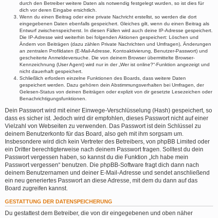
durch den Betreiber weitere Daten als notwendig festgelegt wurden, so ist dies für
dich vor deren Eingabe ersichtlich.
Wenn du einen Beitrag oder eine private Nachricht erstellst, so werden die dort
eingegebenen Daten ebenfalls gespeichert. Gleiches gilt, wenn du einen Beitrag als
Entwurf zwischenspeicherst. In diesen Fällen wird auch deine IP-Adresse gespeichert.
Die IP-Adresse wird weiterhin bei folgenden Aktionen gespeichert: Löschen und
Ändern von Beiträgen (dazu zählen Private Nachrichten und Umfragen), Änderungen
an zentralen Profildaten (E-Mail-Adresse, Kontoaktivierung, Benutzer-Passwort) und
gescheiterte Anmeldeversuche. Die von deinem Browser übermittelte Browser-
Kennzeichnung (User Agent) wird nur in der „Wer ist online?“-Funktion angezeigt und
nicht dauerhaft gespeichert.
Schließlich erfordern einzelne Funktionen des Boards, dass weitere Daten
gespeichert werden. Dazu gehören dein Abstimmungsverhalten bei Umfragen, der
Gelesen-Status von deinen Beiträgen oder explizit von dir gesetzte Lesezeichen oder
Benachrichtigungsfunktionen.
Dein Passwort wird mit einer Einwege-Verschlüsselung (Hash) gespeichert, so
dass es sicher ist. Jedoch wird dir empfohlen, dieses Passwort nicht auf einer
Vielzahl von Webseiten zu verwenden. Das Passwort ist dein Schlüssel zu
deinem Benutzerkonto für das Board, also geh mit ihm sorgsam um.
Insbesondere wird dich kein Vertreter des Betreibers, von phpBB Limited oder
ein Dritter berechtigterweise nach deinem Passwort fragen. Solltest du dein
Passwort vergessen haben, so kannst du die Funktion „Ich habe mein
Passwort vergessen“ benutzen. Die phpBB-Software fragt dich dann nach
deinem Benutzernamen und deiner E-Mail-Adresse und sendet anschließend
ein neu generiertes Passwort an diese Adresse, mit dem du dann auf das
Board zugreifen kannst.
GESTATTUNG DER DATENSPEICHERUNG
Du gestattest dem Betreiber, die von dir eingegebenen und oben näher