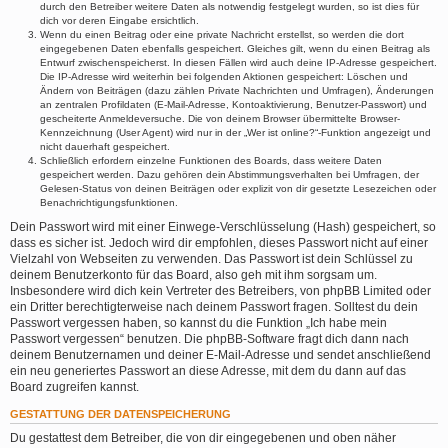
durch den Betreiber weitere Daten als notwendig festgelegt wurden, so ist dies für
dich vor deren Eingabe ersichtlich.
Wenn du einen Beitrag oder eine private Nachricht erstellst, so werden die dort
eingegebenen Daten ebenfalls gespeichert. Gleiches gilt, wenn du einen Beitrag als
Entwurf zwischenspeicherst. In diesen Fällen wird auch deine IP-Adresse gespeichert.
Die IP-Adresse wird weiterhin bei folgenden Aktionen gespeichert: Löschen und
Ändern von Beiträgen (dazu zählen Private Nachrichten und Umfragen), Änderungen
an zentralen Profildaten (E-Mail-Adresse, Kontoaktivierung, Benutzer-Passwort) und
gescheiterte Anmeldeversuche. Die von deinem Browser übermittelte Browser-
Kennzeichnung (User Agent) wird nur in der „Wer ist online?“-Funktion angezeigt und
nicht dauerhaft gespeichert.
Schließlich erfordern einzelne Funktionen des Boards, dass weitere Daten
gespeichert werden. Dazu gehören dein Abstimmungsverhalten bei Umfragen, der
Gelesen-Status von deinen Beiträgen oder explizit von dir gesetzte Lesezeichen oder
Benachrichtigungsfunktionen.
Dein Passwort wird mit einer Einwege-Verschlüsselung (Hash) gespeichert, so
dass es sicher ist. Jedoch wird dir empfohlen, dieses Passwort nicht auf einer
Vielzahl von Webseiten zu verwenden. Das Passwort ist dein Schlüssel zu
deinem Benutzerkonto für das Board, also geh mit ihm sorgsam um.
Insbesondere wird dich kein Vertreter des Betreibers, von phpBB Limited oder
ein Dritter berechtigterweise nach deinem Passwort fragen. Solltest du dein
Passwort vergessen haben, so kannst du die Funktion „Ich habe mein
Passwort vergessen“ benutzen. Die phpBB-Software fragt dich dann nach
deinem Benutzernamen und deiner E-Mail-Adresse und sendet anschließend
ein neu generiertes Passwort an diese Adresse, mit dem du dann auf das
Board zugreifen kannst.
GESTATTUNG DER DATENSPEICHERUNG
Du gestattest dem Betreiber, die von dir eingegebenen und oben näher