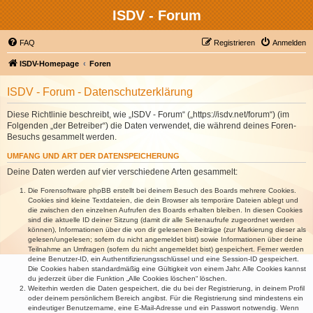
ISDV - Forum
FAQ
Registrieren
Anmelden
ISDV-Homepage
Foren
ISDV - Forum - Datenschutzerklärung
Diese Richtlinie beschreibt, wie „ISDV - Forum“ („https://isdv.net/forum“) (im
Folgenden „der Betreiber“) die Daten verwendet, die während deines Foren-
Besuchs gesammelt werden.
UMFANG UND ART DER DATENSPEICHERUNG
Deine Daten werden auf vier verschiedene Arten gesammelt:
Die Forensoftware phpBB erstellt bei deinem Besuch des Boards mehrere Cookies.
Cookies sind kleine Textdateien, die dein Browser als temporäre Dateien ablegt und
die zwischen den einzelnen Aufrufen des Boards erhalten bleiben. In diesen Cookies
sind die aktuelle ID deiner Sitzung (damit dir alle Seitenaufrufe zugeordnet werden
können), Informationen über die von dir gelesenen Beiträge (zur Markierung dieser als
gelesen/ungelesen; sofern du nicht angemeldet bist) sowie Informationen über deine
Teilnahme an Umfragen (sofern du nicht angemeldet bist) gespeichert. Ferner werden
deine Benutzer-ID, ein Authentifizierungsschlüssel und eine Session-ID gespeichert.
Die Cookies haben standardmäßig eine Gültigkeit von einem Jahr. Alle Cookies kannst
du jederzeit über die Funktion „Alle Cookies löschen“ löschen.
Weiterhin werden die Daten gespeichert, die du bei der Registrierung, in deinem Profil
oder deinem persönlichem Bereich angibst. Für die Registrierung sind mindestens ein
eindeutiger Benutzername, eine E-Mail-Adresse und ein Passwort notwendig. Wenn