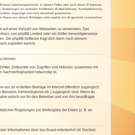
 Entwurf zwischenspeicherst. In diesen Fällen wird auch deine IP-Adresse
, Änderungen an zentralen Profildaten (E-Mail-Adresse, Kontoaktivierung,
unktion angezeigt und nicht dauerhaft gespeichert.
-Status von deinen Beiträgen oder explizit von dir gesetzte Lesezeichen
cht auf einer Vielzahl von Webseiten zu verwenden. Das
ibers, von phpBB Limited oder ein Dritter berechtigterweise
zen. Die phpBB-Software fragt dich dann nach deinem
ard zugreifen kannst.
zu können.
ritter, Zeitpunkte von Zugriffen und Aktionen zusammen mit
 Nachverfolgbarkeit notwendig ist.
von dir erstellten Beiträge im Internet öffentlich zugänglich
e Benutzer, Administratoren etc.) zugänglich sind. Wenn du
abei jedoch nur für den Betreiber und von ihm beauftragte
setzlicher Regelungen zur Weitergabe der Daten (z. B. an
ler Informationen über das Board erforderlich ist. Darüber