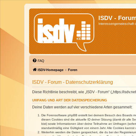
ISDV - Foru
Interessengemeinschaft de
FAQ
ISDV-Homepage
Foren
ISDV - Forum - Datenschutzerklärung
Diese Richtlinie beschreibt, wie „ISDV - Forum“ („https://isd
UMFANG UND ART DER DATENSPEICHERUNG
Deine Daten werden auf vier verschiedene Arten gesammelt:
Die Forensoftware phpBB erstellt bei deinem Besuch des Boards meh
diesen Cookies sind die aktuelle ID deiner Sitzung (damit dir alle
bist) sowie Informationen über deine Teilnahme an Umfragen (sofer
standardmäßig eine Gültigkeit von einem Jahr. Alle Cookies kannst d
Weiterhin werden die Daten gespeichert, die du bei der Registrieru