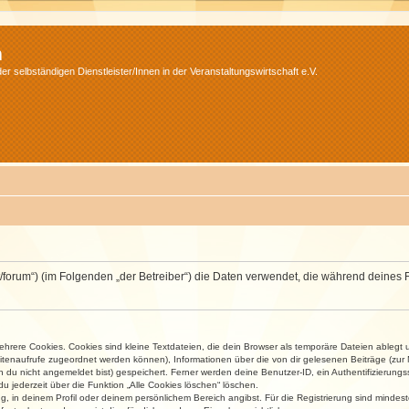
m
r selbständigen Dienstleister/Innen in der Veranstaltungswirtschaft e.V.
v.net/forum“) (im Folgenden „der Betreiber“) die Daten verwendet, die während dei
rere Cookies. Cookies sind kleine Textdateien, die dein Browser als temporäre Dateien ablegt 
 Seitenaufrufe zugeordnet werden können), Informationen über die von dir gelesenen Beiträge (zu
n du nicht angemeldet bist) gespeichert. Ferner werden deine Benutzer-ID, ein Authentifizierung
u jederzeit über die Funktion „Alle Cookies löschen“ löschen.
ng, in deinem Profil oder deinem persönlichem Bereich angibst. Für die Registrierung sind mind