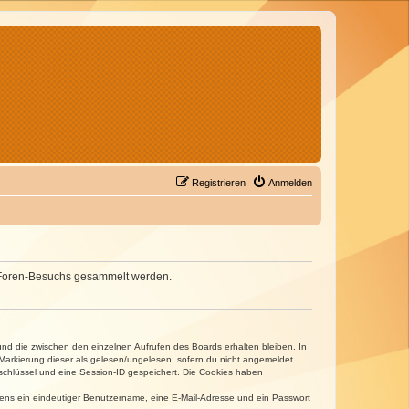
Registrieren
Anmelden
nes Foren-Besuchs gesammelt werden.
und die zwischen den einzelnen Aufrufen des Boards erhalten bleiben. In
r Markierung dieser als gelesen/ungelesen; sofern du nicht angemeldet
sschlüssel und eine Session-ID gespeichert. Die Cookies haben
estens ein eindeutiger Benutzername, eine E-Mail-Adresse und ein Passwort