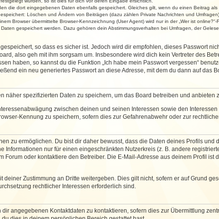
stgelegt wurden, so ist dies für dich vor deren Eingabe ersichtlich.
rden die dort eingegebenen Daten ebenfalls gespeichert. Gleiches gilt, wenn du einen Beitrag als
 gespeichert: Löschen und Ändern von Beiträgen (dazu zählen Private Nachrichten und Umfragen)
em Browser übermittelte Browser-Kennzeichnung (User Agent) wird nur in der „Wer ist online?“-F
re Daten gespeichert werden. Dazu gehören dein Abstimmungsverhalten bei Umfragen, der Gelesen
espeichert, so dass es sicher ist. Jedoch wird dir empfohlen, dieses Passwort ni
ard, also geh mit ihm sorgsam um. Insbesondere wird dich kein Vertreter des Betre
essen haben, so kannst du die Funktion „Ich habe mein Passwort vergessen“ benut
ßend ein neu generiertes Passwort an diese Adresse, mit dem du dann auf das Bo
en näher spezifizierten Daten zu speichern, um das Board betreiben und anbieten 
 Interessenabwägung zwischen deinen und seinen Interessen sowie den Interessen D
rowser-Kennung zu speichern, sofern dies zur Gefahrenabwehr oder zur rechtlichen
 zu ermöglichen. Du bist dir daher bewusst, dass die Daten deines Profils und die 
e Informationen nur für einen eingeschränkten Nutzerkreis (z. B. andere registriert
Forum oder kontaktiere den Betreiber. Die E-Mail-Adresse aus deinem Profil ist d
 deiner Zustimmung an Dritte weitergeben. Dies gilt nicht, sofern er auf Grund ge
urchsetzung rechtlicher Interessen erforderlich sind.
 dir angegebenen Kontaktdaten zu kontaktieren, sofern dies zur Übermittlung zentra
 du dies in deinem persönlichen Bereich gestattet hast.