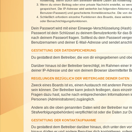
notwendig. Wenn durch den Betreiber weitere Daten als notwendig fe
Wenn du einen Beitrag oder eine private Nachricht erstellst, so we
gespeichert. Die IP-Adresse wird weiterhin bei folgenden Aktionen
Benutzer-Passwort) und gescheiterte Anmeldeversuche. Die von dein
Schließlich erfordern einzelne Funktionen des Boards, dass weite
oder Benachrichtigungsfunktionen.
Dein Passwort wird mit einer Einwege-Verschlüsselung (Hash) g
Passwort ist dein Schlüssel zu deinem Benutzerkonto für das Bo
nach deinem Passwort fragen. Solltest du dein Passwort verg
Benutzernamen und deiner E-Mail-Adresse und sendet anschlie
GESTATTUNG DER DATENSPEICHERUNG
Du gestattest dem Betreiber, die von dir eingegebenen und ob
Darüber hinaus ist der Betreiber berechtigt, im Rahmen einer
deiner IP-Adresse und der von deinem Browser übermittelter B
REGELUNGEN BEZÜGLICH DER WEITERGABE DEINER DATEN
Zweck eines Boards ist es, einen Austausch mit anderen Personen
sein können. Der Betreiber kann jedoch festlegen, dass einzeln
Fragen dazu hast, suche nach entsprechenden Informationen im 
Personen (Administratoren) zugänglich.
Andere als die oben genannten Daten wird der Betreiber nur mit
Strafverfolgungsbehörden) verpflichtet ist oder die Daten zur D
GESTATTUNG DER KONTAKTAUFNAHME
Du gestattest dem Betreiber darüber hinaus, dich unter den von
hinaus dürfen er und andere Benutzer dich kontaktieren, sofern