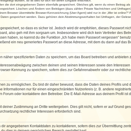
stgelegt wurden, so ist dies für dich vor deren Eingabe ersichtlich.
rden die dort eingegebenen Daten ebenfalls gespeichert. Gleiches gilt, wenn du einen Beitrag als
 gespeichert: Löschen und Ändern von Beiträgen (dazu zählen Private Nachrichten und Umfragen)
em Browser übermittelte Browser-Kennzeichnung (User Agent) wird nur in der „Wer ist online?“-F
re Daten gespeichert werden. Dazu gehören dein Abstimmungsverhalten bei Umfragen, der Gelesen
espeichert, so dass es sicher ist. Jedoch wird dir empfohlen, dieses Passwort ni
ard, also geh mit ihm sorgsam um. Insbesondere wird dich kein Vertreter des Betre
essen haben, so kannst du die Funktion „Ich habe mein Passwort vergessen“ benut
ßend ein neu generiertes Passwort an diese Adresse, mit dem du dann auf das Bo
en näher spezifizierten Daten zu speichern, um das Board betreiben und anbieten 
 Interessenabwägung zwischen deinen und seinen Interessen sowie den Interessen D
rowser-Kennung zu speichern, sofern dies zur Gefahrenabwehr oder zur rechtlichen
 zu ermöglichen. Du bist dir daher bewusst, dass die Daten deines Profils und die 
e Informationen nur für einen eingeschränkten Nutzerkreis (z. B. andere registriert
Forum oder kontaktiere den Betreiber. Die E-Mail-Adresse aus deinem Profil ist d
 deiner Zustimmung an Dritte weitergeben. Dies gilt nicht, sofern er auf Grund ge
urchsetzung rechtlicher Interessen erforderlich sind.
 dir angegebenen Kontaktdaten zu kontaktieren, sofern dies zur Übermittlung zentra
 du dies in deinem persönlichen Bereich gestattet hast.