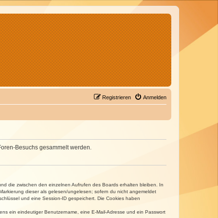
Registrieren
Anmelden
nes Foren-Besuchs gesammelt werden.
und die zwischen den einzelnen Aufrufen des Boards erhalten bleiben. In
r Markierung dieser als gelesen/ungelesen; sofern du nicht angemeldet
sschlüssel und eine Session-ID gespeichert. Die Cookies haben
estens ein eindeutiger Benutzername, eine E-Mail-Adresse und ein Passwort