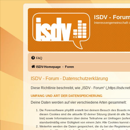
ISDV - Foru
Interessengemeinschaft de
FAQ
ISDV-Homepage
Foren
ISDV - Forum - Datenschutzerklärung
Diese Richtlinie beschreibt, wie „ISDV - Forum“ („https://isd
UMFANG UND ART DER DATENSPEICHERUNG
Deine Daten werden auf vier verschiedene Arten gesammelt:
Die Forensoftware phpBB erstellt bei deinem Besuch des Boards meh
diesen Cookies sind die aktuelle ID deiner Sitzung (damit dir alle
bist) sowie Informationen über deine Teilnahme an Umfragen (sofer
standardmäßig eine Gültigkeit von einem Jahr. Alle Cookies kannst d
Weiterhin werden die Daten gespeichert, die du bei der Registrieru