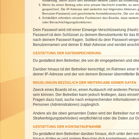
notwendig. Wenn durch den Betreiber weitere Daten als notwendig fe
Wenn du einen Beitrag oder eine private Nachricht erstellst, so we
gespeichert. Die IP-Adresse wird weiterhin bei folgenden Aktionen
Benutzer-Passwort) und gescheiterte Anmeldeversuche. Die von dein
Schließlich erfordern einzelne Funktionen des Boards, dass weite
oder Benachrichtigungsfunktionen.
Dein Passwort wird mit einer Einwege-Verschlüsselung (Hash) g
Passwort ist dein Schlüssel zu deinem Benutzerkonto für das Bo
nach deinem Passwort fragen. Solltest du dein Passwort verg
Benutzernamen und deiner E-Mail-Adresse und sendet anschlie
GESTATTUNG DER DATENSPEICHERUNG
Du gestattest dem Betreiber, die von dir eingegebenen und ob
Darüber hinaus ist der Betreiber berechtigt, im Rahmen einer
deiner IP-Adresse und der von deinem Browser übermittelter B
REGELUNGEN BEZÜGLICH DER WEITERGABE DEINER DATEN
Zweck eines Boards ist es, einen Austausch mit anderen Personen
sein können. Der Betreiber kann jedoch festlegen, dass einzeln
Fragen dazu hast, suche nach entsprechenden Informationen im 
Personen (Administratoren) zugänglich.
Andere als die oben genannten Daten wird der Betreiber nur mit
Strafverfolgungsbehörden) verpflichtet ist oder die Daten zur D
GESTATTUNG DER KONTAKTAUFNAHME
Du gestattest dem Betreiber darüber hinaus, dich unter den von
hinaus dürfen er und andere Benutzer dich kontaktieren, sofern