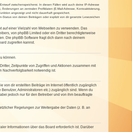
 Entwurf zwischenspeicherst. In diesen Fällen wird auch deine IP-Adresse
, Änderungen an zentralen Profildaten (E-Mail-Adresse, Kontoaktivierung,
unktion angezeigt und nicht dauerhaft gespeichert.
-Status von deinen Beiträgen oder explizit von dir gesetzte Lesezeichen
cht auf einer Vielzahl von Webseiten zu verwenden. Das
ibers, von phpBB Limited oder ein Dritter berechtigterweise
zen. Die phpBB-Software fragt dich dann nach deinem
ard zugreifen kannst.
zu können.
ritter, Zeitpunkte von Zugriffen und Aktionen zusammen mit
 Nachverfolgbarkeit notwendig ist.
von dir erstellten Beiträge im Internet öffentlich zugänglich
e Benutzer, Administratoren etc.) zugänglich sind. Wenn du
abei jedoch nur für den Betreiber und von ihm beauftragte
setzlicher Regelungen zur Weitergabe der Daten (z. B. an
ler Informationen über das Board erforderlich ist. Darüber