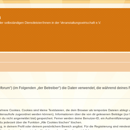
m
r selbständigen Dienstleister/Innen in der Veranstaltungswirtschaft e.V.
v.net/forum“) (im Folgenden „der Betreiber“) die Daten verwendet, die während dei
rere Cookies. Cookies sind kleine Textdateien, die dein Browser als temporäre Dateien ablegt 
 Seitenaufrufe zugeordnet werden können), Informationen über die von dir gelesenen Beiträge (zu
n du nicht angemeldet bist) gespeichert. Ferner werden deine Benutzer-ID, ein Authentifizierung
u jederzeit über die Funktion „Alle Cookies löschen“ löschen.
ng, in deinem Profil oder deinem persönlichem Bereich angibst. Für die Registrierung sind mind