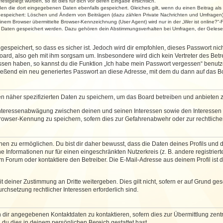
stgelegt wurden, so ist dies für dich vor deren Eingabe ersichtlich.
rden die dort eingegebenen Daten ebenfalls gespeichert. Gleiches gilt, wenn du einen Beitrag als
 gespeichert: Löschen und Ändern von Beiträgen (dazu zählen Private Nachrichten und Umfragen)
em Browser übermittelte Browser-Kennzeichnung (User Agent) wird nur in der „Wer ist online?“-F
re Daten gespeichert werden. Dazu gehören dein Abstimmungsverhalten bei Umfragen, der Gelesen
espeichert, so dass es sicher ist. Jedoch wird dir empfohlen, dieses Passwort ni
ard, also geh mit ihm sorgsam um. Insbesondere wird dich kein Vertreter des Betre
essen haben, so kannst du die Funktion „Ich habe mein Passwort vergessen“ benut
ßend ein neu generiertes Passwort an diese Adresse, mit dem du dann auf das Bo
en näher spezifizierten Daten zu speichern, um das Board betreiben und anbieten 
 Interessenabwägung zwischen deinen und seinen Interessen sowie den Interessen D
rowser-Kennung zu speichern, sofern dies zur Gefahrenabwehr oder zur rechtlichen
 zu ermöglichen. Du bist dir daher bewusst, dass die Daten deines Profils und die 
e Informationen nur für einen eingeschränkten Nutzerkreis (z. B. andere registriert
Forum oder kontaktiere den Betreiber. Die E-Mail-Adresse aus deinem Profil ist d
 deiner Zustimmung an Dritte weitergeben. Dies gilt nicht, sofern er auf Grund ge
urchsetzung rechtlicher Interessen erforderlich sind.
 dir angegebenen Kontaktdaten zu kontaktieren, sofern dies zur Übermittlung zentra
 du dies in deinem persönlichen Bereich gestattet hast.