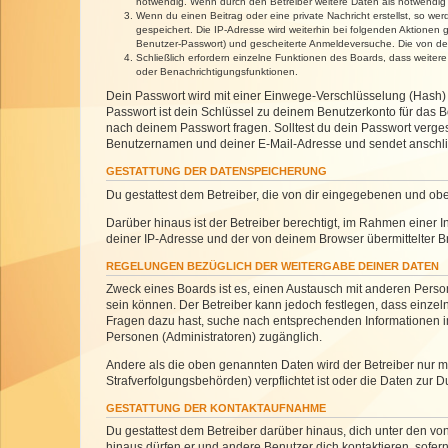
notwendig. Wenn durch den Betreiber weitere Daten als notwendig fe
Wenn du einen Beitrag oder eine private Nachricht erstellst, so we
gespeichert. Die IP-Adresse wird weiterhin bei folgenden Aktionen
Benutzer-Passwort) und gescheiterte Anmeldeversuche. Die von dein
Schließlich erfordern einzelne Funktionen des Boards, dass weite
oder Benachrichtigungsfunktionen.
Dein Passwort wird mit einer Einwege-Verschlüsselung (Hash) g
Passwort ist dein Schlüssel zu deinem Benutzerkonto für das Bo
nach deinem Passwort fragen. Solltest du dein Passwort verg
Benutzernamen und deiner E-Mail-Adresse und sendet anschlie
GESTATTUNG DER DATENSPEICHERUNG
Du gestattest dem Betreiber, die von dir eingegebenen und ob
Darüber hinaus ist der Betreiber berechtigt, im Rahmen einer
deiner IP-Adresse und der von deinem Browser übermittelter B
REGELUNGEN BEZÜGLICH DER WEITERGABE DEINER DATEN
Zweck eines Boards ist es, einen Austausch mit anderen Personen
sein können. Der Betreiber kann jedoch festlegen, dass einzeln
Fragen dazu hast, suche nach entsprechenden Informationen im 
Personen (Administratoren) zugänglich.
Andere als die oben genannten Daten wird der Betreiber nur mit
Strafverfolgungsbehörden) verpflichtet ist oder die Daten zur D
GESTATTUNG DER KONTAKTAUFNAHME
Du gestattest dem Betreiber darüber hinaus, dich unter den von
hinaus dürfen er und andere Benutzer dich kontaktieren, sofern