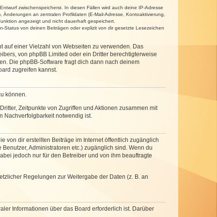
 Entwurf zwischenspeicherst. In diesen Fällen wird auch deine IP-Adresse
, Änderungen an zentralen Profildaten (E-Mail-Adresse, Kontoaktivierung,
unktion angezeigt und nicht dauerhaft gespeichert.
-Status von deinen Beiträgen oder explizit von dir gesetzte Lesezeichen
cht auf einer Vielzahl von Webseiten zu verwenden. Das
ibers, von phpBB Limited oder ein Dritter berechtigterweise
zen. Die phpBB-Software fragt dich dann nach deinem
ard zugreifen kannst.
zu können.
ritter, Zeitpunkte von Zugriffen und Aktionen zusammen mit
 Nachverfolgbarkeit notwendig ist.
von dir erstellten Beiträge im Internet öffentlich zugänglich
e Benutzer, Administratoren etc.) zugänglich sind. Wenn du
abei jedoch nur für den Betreiber und von ihm beauftragte
setzlicher Regelungen zur Weitergabe der Daten (z. B. an
ler Informationen über das Board erforderlich ist. Darüber