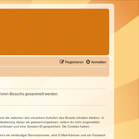
Registrieren
Anmelden
nes Foren-Besuchs gesammelt werden.
und die zwischen den einzelnen Aufrufen des Boards erhalten bleiben. In
r Markierung dieser als gelesen/ungelesen; sofern du nicht angemeldet
sschlüssel und eine Session-ID gespeichert. Die Cookies haben
estens ein eindeutiger Benutzername, eine E-Mail-Adresse und ein Passwort