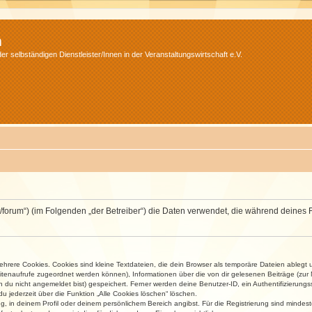
m
r selbständigen Dienstleister/Innen in der Veranstaltungswirtschaft e.V.
v.net/forum“) (im Folgenden „der Betreiber“) die Daten verwendet, die während dei
rere Cookies. Cookies sind kleine Textdateien, die dein Browser als temporäre Dateien ablegt 
 Seitenaufrufe zugeordnet werden können), Informationen über die von dir gelesenen Beiträge (zu
n du nicht angemeldet bist) gespeichert. Ferner werden deine Benutzer-ID, ein Authentifizierung
u jederzeit über die Funktion „Alle Cookies löschen“ löschen.
ng, in deinem Profil oder deinem persönlichem Bereich angibst. Für die Registrierung sind mind