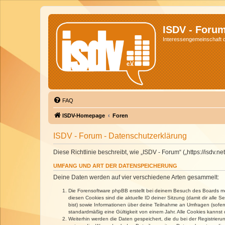
ISDV - Foru
Interessengemeinschaft de
FAQ
ISDV-Homepage
Foren
ISDV - Forum - Datenschutzerklärung
Diese Richtlinie beschreibt, wie „ISDV - Forum“ („https://isd
UMFANG UND ART DER DATENSPEICHERUNG
Deine Daten werden auf vier verschiedene Arten gesammelt:
Die Forensoftware phpBB erstellt bei deinem Besuch des Boards meh
diesen Cookies sind die aktuelle ID deiner Sitzung (damit dir alle
bist) sowie Informationen über deine Teilnahme an Umfragen (sofer
standardmäßig eine Gültigkeit von einem Jahr. Alle Cookies kannst d
Weiterhin werden die Daten gespeichert, die du bei der Registrieru