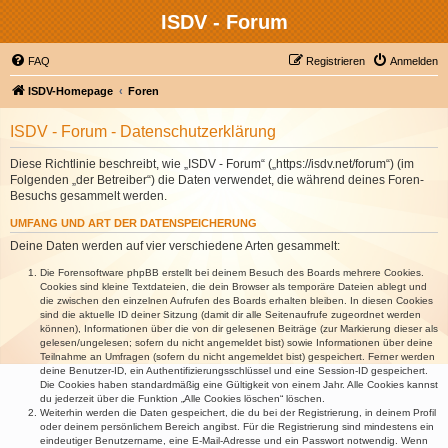
ISDV - Forum
FAQ
Registrieren
Anmelden
ISDV-Homepage
Foren
ISDV - Forum - Datenschutzerklärung
Diese Richtlinie beschreibt, wie „ISDV - Forum“ („https://isdv.net/forum“) (im
Folgenden „der Betreiber“) die Daten verwendet, die während deines Foren-
Besuchs gesammelt werden.
UMFANG UND ART DER DATENSPEICHERUNG
Deine Daten werden auf vier verschiedene Arten gesammelt:
Die Forensoftware phpBB erstellt bei deinem Besuch des Boards mehrere Cookies.
Cookies sind kleine Textdateien, die dein Browser als temporäre Dateien ablegt und
die zwischen den einzelnen Aufrufen des Boards erhalten bleiben. In diesen Cookies
sind die aktuelle ID deiner Sitzung (damit dir alle Seitenaufrufe zugeordnet werden
können), Informationen über die von dir gelesenen Beiträge (zur Markierung dieser als
gelesen/ungelesen; sofern du nicht angemeldet bist) sowie Informationen über deine
Teilnahme an Umfragen (sofern du nicht angemeldet bist) gespeichert. Ferner werden
deine Benutzer-ID, ein Authentifizierungsschlüssel und eine Session-ID gespeichert.
Die Cookies haben standardmäßig eine Gültigkeit von einem Jahr. Alle Cookies kannst
du jederzeit über die Funktion „Alle Cookies löschen“ löschen.
Weiterhin werden die Daten gespeichert, die du bei der Registrierung, in deinem Profil
oder deinem persönlichem Bereich angibst. Für die Registrierung sind mindestens ein
eindeutiger Benutzername, eine E-Mail-Adresse und ein Passwort notwendig. Wenn