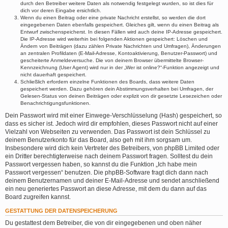
durch den Betreiber weitere Daten als notwendig festgelegt wurden, so ist dies für
dich vor deren Eingabe ersichtlich.
Wenn du einen Beitrag oder eine private Nachricht erstellst, so werden die dort
eingegebenen Daten ebenfalls gespeichert. Gleiches gilt, wenn du einen Beitrag als
Entwurf zwischenspeicherst. In diesen Fällen wird auch deine IP-Adresse gespeichert.
Die IP-Adresse wird weiterhin bei folgenden Aktionen gespeichert: Löschen und
Ändern von Beiträgen (dazu zählen Private Nachrichten und Umfragen), Änderungen
an zentralen Profildaten (E-Mail-Adresse, Kontoaktivierung, Benutzer-Passwort) und
gescheiterte Anmeldeversuche. Die von deinem Browser übermittelte Browser-
Kennzeichnung (User Agent) wird nur in der „Wer ist online?“-Funktion angezeigt und
nicht dauerhaft gespeichert.
Schließlich erfordern einzelne Funktionen des Boards, dass weitere Daten
gespeichert werden. Dazu gehören dein Abstimmungsverhalten bei Umfragen, der
Gelesen-Status von deinen Beiträgen oder explizit von dir gesetzte Lesezeichen oder
Benachrichtigungsfunktionen.
Dein Passwort wird mit einer Einwege-Verschlüsselung (Hash) gespeichert, so
dass es sicher ist. Jedoch wird dir empfohlen, dieses Passwort nicht auf einer
Vielzahl von Webseiten zu verwenden. Das Passwort ist dein Schlüssel zu
deinem Benutzerkonto für das Board, also geh mit ihm sorgsam um.
Insbesondere wird dich kein Vertreter des Betreibers, von phpBB Limited oder
ein Dritter berechtigterweise nach deinem Passwort fragen. Solltest du dein
Passwort vergessen haben, so kannst du die Funktion „Ich habe mein
Passwort vergessen“ benutzen. Die phpBB-Software fragt dich dann nach
deinem Benutzernamen und deiner E-Mail-Adresse und sendet anschließend
ein neu generiertes Passwort an diese Adresse, mit dem du dann auf das
Board zugreifen kannst.
GESTATTUNG DER DATENSPEICHERUNG
Du gestattest dem Betreiber, die von dir eingegebenen und oben näher