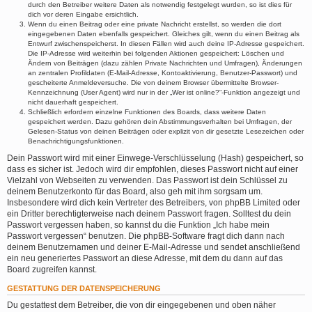
durch den Betreiber weitere Daten als notwendig festgelegt wurden, so ist dies für
dich vor deren Eingabe ersichtlich.
Wenn du einen Beitrag oder eine private Nachricht erstellst, so werden die dort
eingegebenen Daten ebenfalls gespeichert. Gleiches gilt, wenn du einen Beitrag als
Entwurf zwischenspeicherst. In diesen Fällen wird auch deine IP-Adresse gespeichert.
Die IP-Adresse wird weiterhin bei folgenden Aktionen gespeichert: Löschen und
Ändern von Beiträgen (dazu zählen Private Nachrichten und Umfragen), Änderungen
an zentralen Profildaten (E-Mail-Adresse, Kontoaktivierung, Benutzer-Passwort) und
gescheiterte Anmeldeversuche. Die von deinem Browser übermittelte Browser-
Kennzeichnung (User Agent) wird nur in der „Wer ist online?“-Funktion angezeigt und
nicht dauerhaft gespeichert.
Schließlich erfordern einzelne Funktionen des Boards, dass weitere Daten
gespeichert werden. Dazu gehören dein Abstimmungsverhalten bei Umfragen, der
Gelesen-Status von deinen Beiträgen oder explizit von dir gesetzte Lesezeichen oder
Benachrichtigungsfunktionen.
Dein Passwort wird mit einer Einwege-Verschlüsselung (Hash) gespeichert, so
dass es sicher ist. Jedoch wird dir empfohlen, dieses Passwort nicht auf einer
Vielzahl von Webseiten zu verwenden. Das Passwort ist dein Schlüssel zu
deinem Benutzerkonto für das Board, also geh mit ihm sorgsam um.
Insbesondere wird dich kein Vertreter des Betreibers, von phpBB Limited oder
ein Dritter berechtigterweise nach deinem Passwort fragen. Solltest du dein
Passwort vergessen haben, so kannst du die Funktion „Ich habe mein
Passwort vergessen“ benutzen. Die phpBB-Software fragt dich dann nach
deinem Benutzernamen und deiner E-Mail-Adresse und sendet anschließend
ein neu generiertes Passwort an diese Adresse, mit dem du dann auf das
Board zugreifen kannst.
GESTATTUNG DER DATENSPEICHERUNG
Du gestattest dem Betreiber, die von dir eingegebenen und oben näher