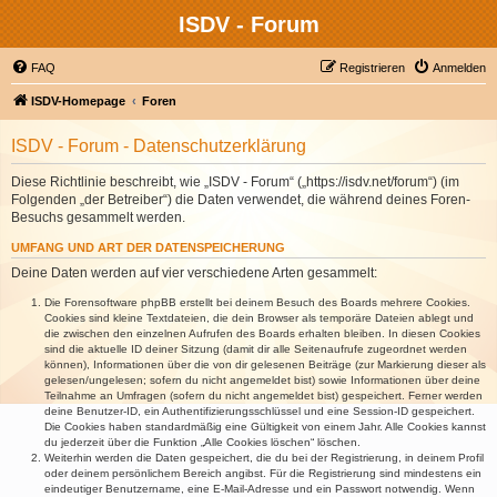
ISDV - Forum
FAQ
Registrieren
Anmelden
ISDV-Homepage
Foren
ISDV - Forum - Datenschutzerklärung
Diese Richtlinie beschreibt, wie „ISDV - Forum“ („https://isdv.net/forum“) (im
Folgenden „der Betreiber“) die Daten verwendet, die während deines Foren-
Besuchs gesammelt werden.
UMFANG UND ART DER DATENSPEICHERUNG
Deine Daten werden auf vier verschiedene Arten gesammelt:
Die Forensoftware phpBB erstellt bei deinem Besuch des Boards mehrere Cookies.
Cookies sind kleine Textdateien, die dein Browser als temporäre Dateien ablegt und
die zwischen den einzelnen Aufrufen des Boards erhalten bleiben. In diesen Cookies
sind die aktuelle ID deiner Sitzung (damit dir alle Seitenaufrufe zugeordnet werden
können), Informationen über die von dir gelesenen Beiträge (zur Markierung dieser als
gelesen/ungelesen; sofern du nicht angemeldet bist) sowie Informationen über deine
Teilnahme an Umfragen (sofern du nicht angemeldet bist) gespeichert. Ferner werden
deine Benutzer-ID, ein Authentifizierungsschlüssel und eine Session-ID gespeichert.
Die Cookies haben standardmäßig eine Gültigkeit von einem Jahr. Alle Cookies kannst
du jederzeit über die Funktion „Alle Cookies löschen“ löschen.
Weiterhin werden die Daten gespeichert, die du bei der Registrierung, in deinem Profil
oder deinem persönlichem Bereich angibst. Für die Registrierung sind mindestens ein
eindeutiger Benutzername, eine E-Mail-Adresse und ein Passwort notwendig. Wenn