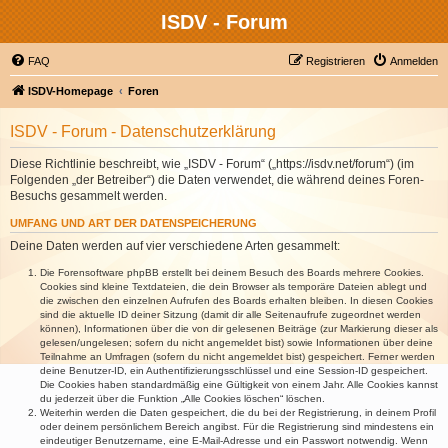
ISDV - Forum
FAQ
Registrieren
Anmelden
ISDV-Homepage
Foren
ISDV - Forum - Datenschutzerklärung
Diese Richtlinie beschreibt, wie „ISDV - Forum“ („https://isdv.net/forum“) (im
Folgenden „der Betreiber“) die Daten verwendet, die während deines Foren-
Besuchs gesammelt werden.
UMFANG UND ART DER DATENSPEICHERUNG
Deine Daten werden auf vier verschiedene Arten gesammelt:
Die Forensoftware phpBB erstellt bei deinem Besuch des Boards mehrere Cookies.
Cookies sind kleine Textdateien, die dein Browser als temporäre Dateien ablegt und
die zwischen den einzelnen Aufrufen des Boards erhalten bleiben. In diesen Cookies
sind die aktuelle ID deiner Sitzung (damit dir alle Seitenaufrufe zugeordnet werden
können), Informationen über die von dir gelesenen Beiträge (zur Markierung dieser als
gelesen/ungelesen; sofern du nicht angemeldet bist) sowie Informationen über deine
Teilnahme an Umfragen (sofern du nicht angemeldet bist) gespeichert. Ferner werden
deine Benutzer-ID, ein Authentifizierungsschlüssel und eine Session-ID gespeichert.
Die Cookies haben standardmäßig eine Gültigkeit von einem Jahr. Alle Cookies kannst
du jederzeit über die Funktion „Alle Cookies löschen“ löschen.
Weiterhin werden die Daten gespeichert, die du bei der Registrierung, in deinem Profil
oder deinem persönlichem Bereich angibst. Für die Registrierung sind mindestens ein
eindeutiger Benutzername, eine E-Mail-Adresse und ein Passwort notwendig. Wenn