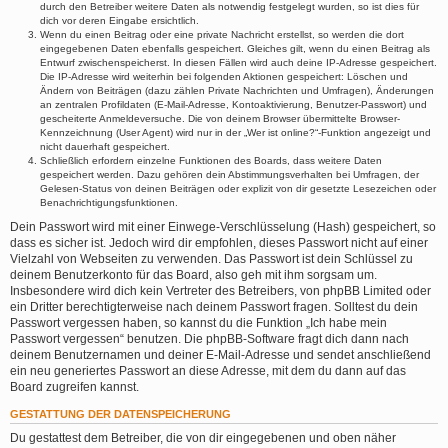
durch den Betreiber weitere Daten als notwendig festgelegt wurden, so ist dies für
dich vor deren Eingabe ersichtlich.
Wenn du einen Beitrag oder eine private Nachricht erstellst, so werden die dort
eingegebenen Daten ebenfalls gespeichert. Gleiches gilt, wenn du einen Beitrag als
Entwurf zwischenspeicherst. In diesen Fällen wird auch deine IP-Adresse gespeichert.
Die IP-Adresse wird weiterhin bei folgenden Aktionen gespeichert: Löschen und
Ändern von Beiträgen (dazu zählen Private Nachrichten und Umfragen), Änderungen
an zentralen Profildaten (E-Mail-Adresse, Kontoaktivierung, Benutzer-Passwort) und
gescheiterte Anmeldeversuche. Die von deinem Browser übermittelte Browser-
Kennzeichnung (User Agent) wird nur in der „Wer ist online?“-Funktion angezeigt und
nicht dauerhaft gespeichert.
Schließlich erfordern einzelne Funktionen des Boards, dass weitere Daten
gespeichert werden. Dazu gehören dein Abstimmungsverhalten bei Umfragen, der
Gelesen-Status von deinen Beiträgen oder explizit von dir gesetzte Lesezeichen oder
Benachrichtigungsfunktionen.
Dein Passwort wird mit einer Einwege-Verschlüsselung (Hash) gespeichert, so
dass es sicher ist. Jedoch wird dir empfohlen, dieses Passwort nicht auf einer
Vielzahl von Webseiten zu verwenden. Das Passwort ist dein Schlüssel zu
deinem Benutzerkonto für das Board, also geh mit ihm sorgsam um.
Insbesondere wird dich kein Vertreter des Betreibers, von phpBB Limited oder
ein Dritter berechtigterweise nach deinem Passwort fragen. Solltest du dein
Passwort vergessen haben, so kannst du die Funktion „Ich habe mein
Passwort vergessen“ benutzen. Die phpBB-Software fragt dich dann nach
deinem Benutzernamen und deiner E-Mail-Adresse und sendet anschließend
ein neu generiertes Passwort an diese Adresse, mit dem du dann auf das
Board zugreifen kannst.
GESTATTUNG DER DATENSPEICHERUNG
Du gestattest dem Betreiber, die von dir eingegebenen und oben näher