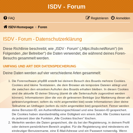
ISDV - Forum
FAQ
Registrieren
Anmelden
ISDV-Homepage
Foren
ISDV - Forum - Datenschutzerklärung
Diese Richtlinie beschreibt, wie „ISDV - Forum“ („https://isdv.net/forum“) (im
Folgenden „der Betreiber“) die Daten verwendet, die während deines Foren-
Besuchs gesammelt werden.
UMFANG UND ART DER DATENSPEICHERUNG
Deine Daten werden auf vier verschiedene Arten gesammelt:
Die Forensoftware phpBB erstellt bei deinem Besuch des Boards mehrere Cookies.
Cookies sind kleine Textdateien, die dein Browser als temporäre Dateien ablegt und
die zwischen den einzelnen Aufrufen des Boards erhalten bleiben. In diesen Cookies
sind die aktuelle ID deiner Sitzung (damit dir alle Seitenaufrufe zugeordnet werden
können), Informationen über die von dir gelesenen Beiträge (zur Markierung dieser als
gelesen/ungelesen; sofern du nicht angemeldet bist) sowie Informationen über deine
Teilnahme an Umfragen (sofern du nicht angemeldet bist) gespeichert. Ferner werden
deine Benutzer-ID, ein Authentifizierungsschlüssel und eine Session-ID gespeichert.
Die Cookies haben standardmäßig eine Gültigkeit von einem Jahr. Alle Cookies kannst
du jederzeit über die Funktion „Alle Cookies löschen“ löschen.
Weiterhin werden die Daten gespeichert, die du bei der Registrierung, in deinem Profil
oder deinem persönlichem Bereich angibst. Für die Registrierung sind mindestens ein
eindeutiger Benutzername, eine E-Mail-Adresse und ein Passwort notwendig. Wenn