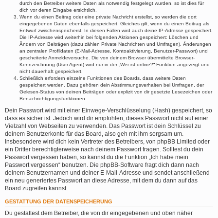
durch den Betreiber weitere Daten als notwendig festgelegt wurden, so ist dies für
dich vor deren Eingabe ersichtlich.
Wenn du einen Beitrag oder eine private Nachricht erstellst, so werden die dort
eingegebenen Daten ebenfalls gespeichert. Gleiches gilt, wenn du einen Beitrag als
Entwurf zwischenspeicherst. In diesen Fällen wird auch deine IP-Adresse gespeichert.
Die IP-Adresse wird weiterhin bei folgenden Aktionen gespeichert: Löschen und
Ändern von Beiträgen (dazu zählen Private Nachrichten und Umfragen), Änderungen
an zentralen Profildaten (E-Mail-Adresse, Kontoaktivierung, Benutzer-Passwort) und
gescheiterte Anmeldeversuche. Die von deinem Browser übermittelte Browser-
Kennzeichnung (User Agent) wird nur in der „Wer ist online?“-Funktion angezeigt und
nicht dauerhaft gespeichert.
Schließlich erfordern einzelne Funktionen des Boards, dass weitere Daten
gespeichert werden. Dazu gehören dein Abstimmungsverhalten bei Umfragen, der
Gelesen-Status von deinen Beiträgen oder explizit von dir gesetzte Lesezeichen oder
Benachrichtigungsfunktionen.
Dein Passwort wird mit einer Einwege-Verschlüsselung (Hash) gespeichert, so
dass es sicher ist. Jedoch wird dir empfohlen, dieses Passwort nicht auf einer
Vielzahl von Webseiten zu verwenden. Das Passwort ist dein Schlüssel zu
deinem Benutzerkonto für das Board, also geh mit ihm sorgsam um.
Insbesondere wird dich kein Vertreter des Betreibers, von phpBB Limited oder
ein Dritter berechtigterweise nach deinem Passwort fragen. Solltest du dein
Passwort vergessen haben, so kannst du die Funktion „Ich habe mein
Passwort vergessen“ benutzen. Die phpBB-Software fragt dich dann nach
deinem Benutzernamen und deiner E-Mail-Adresse und sendet anschließend
ein neu generiertes Passwort an diese Adresse, mit dem du dann auf das
Board zugreifen kannst.
GESTATTUNG DER DATENSPEICHERUNG
Du gestattest dem Betreiber, die von dir eingegebenen und oben näher