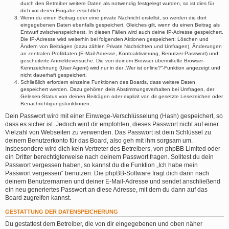
durch den Betreiber weitere Daten als notwendig festgelegt wurden, so ist dies für
dich vor deren Eingabe ersichtlich.
Wenn du einen Beitrag oder eine private Nachricht erstellst, so werden die dort
eingegebenen Daten ebenfalls gespeichert. Gleiches gilt, wenn du einen Beitrag als
Entwurf zwischenspeicherst. In diesen Fällen wird auch deine IP-Adresse gespeichert.
Die IP-Adresse wird weiterhin bei folgenden Aktionen gespeichert: Löschen und
Ändern von Beiträgen (dazu zählen Private Nachrichten und Umfragen), Änderungen
an zentralen Profildaten (E-Mail-Adresse, Kontoaktivierung, Benutzer-Passwort) und
gescheiterte Anmeldeversuche. Die von deinem Browser übermittelte Browser-
Kennzeichnung (User Agent) wird nur in der „Wer ist online?“-Funktion angezeigt und
nicht dauerhaft gespeichert.
Schließlich erfordern einzelne Funktionen des Boards, dass weitere Daten
gespeichert werden. Dazu gehören dein Abstimmungsverhalten bei Umfragen, der
Gelesen-Status von deinen Beiträgen oder explizit von dir gesetzte Lesezeichen oder
Benachrichtigungsfunktionen.
Dein Passwort wird mit einer Einwege-Verschlüsselung (Hash) gespeichert, so
dass es sicher ist. Jedoch wird dir empfohlen, dieses Passwort nicht auf einer
Vielzahl von Webseiten zu verwenden. Das Passwort ist dein Schlüssel zu
deinem Benutzerkonto für das Board, also geh mit ihm sorgsam um.
Insbesondere wird dich kein Vertreter des Betreibers, von phpBB Limited oder
ein Dritter berechtigterweise nach deinem Passwort fragen. Solltest du dein
Passwort vergessen haben, so kannst du die Funktion „Ich habe mein
Passwort vergessen“ benutzen. Die phpBB-Software fragt dich dann nach
deinem Benutzernamen und deiner E-Mail-Adresse und sendet anschließend
ein neu generiertes Passwort an diese Adresse, mit dem du dann auf das
Board zugreifen kannst.
GESTATTUNG DER DATENSPEICHERUNG
Du gestattest dem Betreiber, die von dir eingegebenen und oben näher