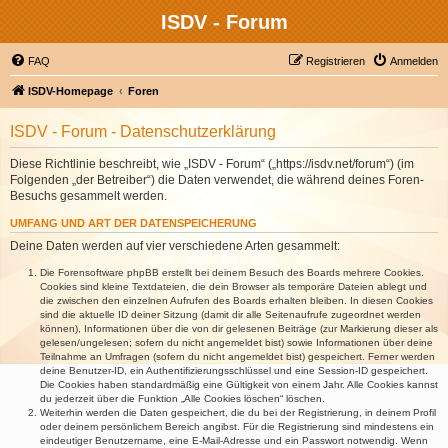
ISDV - Forum
FAQ
Registrieren
Anmelden
ISDV-Homepage
Foren
ISDV - Forum - Datenschutzerklärung
Diese Richtlinie beschreibt, wie „ISDV - Forum“ („https://isdv.net/forum“) (im
Folgenden „der Betreiber“) die Daten verwendet, die während deines Foren-
Besuchs gesammelt werden.
UMFANG UND ART DER DATENSPEICHERUNG
Deine Daten werden auf vier verschiedene Arten gesammelt:
Die Forensoftware phpBB erstellt bei deinem Besuch des Boards mehrere Cookies.
Cookies sind kleine Textdateien, die dein Browser als temporäre Dateien ablegt und
die zwischen den einzelnen Aufrufen des Boards erhalten bleiben. In diesen Cookies
sind die aktuelle ID deiner Sitzung (damit dir alle Seitenaufrufe zugeordnet werden
können), Informationen über die von dir gelesenen Beiträge (zur Markierung dieser als
gelesen/ungelesen; sofern du nicht angemeldet bist) sowie Informationen über deine
Teilnahme an Umfragen (sofern du nicht angemeldet bist) gespeichert. Ferner werden
deine Benutzer-ID, ein Authentifizierungsschlüssel und eine Session-ID gespeichert.
Die Cookies haben standardmäßig eine Gültigkeit von einem Jahr. Alle Cookies kannst
du jederzeit über die Funktion „Alle Cookies löschen“ löschen.
Weiterhin werden die Daten gespeichert, die du bei der Registrierung, in deinem Profil
oder deinem persönlichem Bereich angibst. Für die Registrierung sind mindestens ein
eindeutiger Benutzername, eine E-Mail-Adresse und ein Passwort notwendig. Wenn