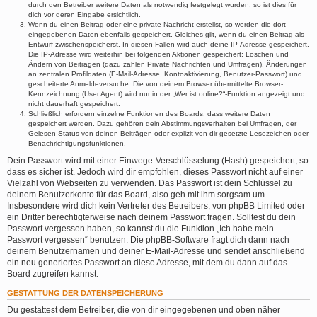
durch den Betreiber weitere Daten als notwendig festgelegt wurden, so ist dies für
dich vor deren Eingabe ersichtlich.
Wenn du einen Beitrag oder eine private Nachricht erstellst, so werden die dort
eingegebenen Daten ebenfalls gespeichert. Gleiches gilt, wenn du einen Beitrag als
Entwurf zwischenspeicherst. In diesen Fällen wird auch deine IP-Adresse gespeichert.
Die IP-Adresse wird weiterhin bei folgenden Aktionen gespeichert: Löschen und
Ändern von Beiträgen (dazu zählen Private Nachrichten und Umfragen), Änderungen
an zentralen Profildaten (E-Mail-Adresse, Kontoaktivierung, Benutzer-Passwort) und
gescheiterte Anmeldeversuche. Die von deinem Browser übermittelte Browser-
Kennzeichnung (User Agent) wird nur in der „Wer ist online?“-Funktion angezeigt und
nicht dauerhaft gespeichert.
Schließlich erfordern einzelne Funktionen des Boards, dass weitere Daten
gespeichert werden. Dazu gehören dein Abstimmungsverhalten bei Umfragen, der
Gelesen-Status von deinen Beiträgen oder explizit von dir gesetzte Lesezeichen oder
Benachrichtigungsfunktionen.
Dein Passwort wird mit einer Einwege-Verschlüsselung (Hash) gespeichert, so
dass es sicher ist. Jedoch wird dir empfohlen, dieses Passwort nicht auf einer
Vielzahl von Webseiten zu verwenden. Das Passwort ist dein Schlüssel zu
deinem Benutzerkonto für das Board, also geh mit ihm sorgsam um.
Insbesondere wird dich kein Vertreter des Betreibers, von phpBB Limited oder
ein Dritter berechtigterweise nach deinem Passwort fragen. Solltest du dein
Passwort vergessen haben, so kannst du die Funktion „Ich habe mein
Passwort vergessen“ benutzen. Die phpBB-Software fragt dich dann nach
deinem Benutzernamen und deiner E-Mail-Adresse und sendet anschließend
ein neu generiertes Passwort an diese Adresse, mit dem du dann auf das
Board zugreifen kannst.
GESTATTUNG DER DATENSPEICHERUNG
Du gestattest dem Betreiber, die von dir eingegebenen und oben näher