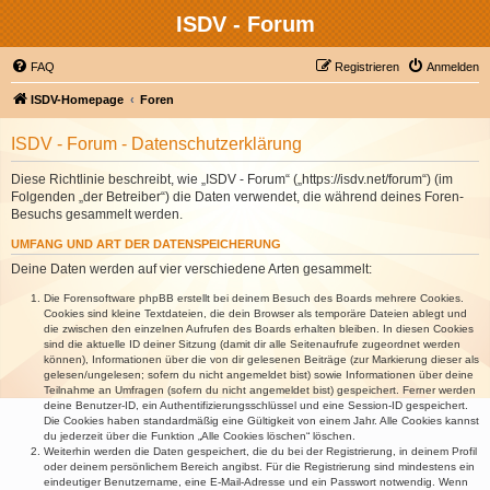
ISDV - Forum
FAQ
Registrieren
Anmelden
ISDV-Homepage
Foren
ISDV - Forum - Datenschutzerklärung
Diese Richtlinie beschreibt, wie „ISDV - Forum“ („https://isdv.net/forum“) (im
Folgenden „der Betreiber“) die Daten verwendet, die während deines Foren-
Besuchs gesammelt werden.
UMFANG UND ART DER DATENSPEICHERUNG
Deine Daten werden auf vier verschiedene Arten gesammelt:
Die Forensoftware phpBB erstellt bei deinem Besuch des Boards mehrere Cookies.
Cookies sind kleine Textdateien, die dein Browser als temporäre Dateien ablegt und
die zwischen den einzelnen Aufrufen des Boards erhalten bleiben. In diesen Cookies
sind die aktuelle ID deiner Sitzung (damit dir alle Seitenaufrufe zugeordnet werden
können), Informationen über die von dir gelesenen Beiträge (zur Markierung dieser als
gelesen/ungelesen; sofern du nicht angemeldet bist) sowie Informationen über deine
Teilnahme an Umfragen (sofern du nicht angemeldet bist) gespeichert. Ferner werden
deine Benutzer-ID, ein Authentifizierungsschlüssel und eine Session-ID gespeichert.
Die Cookies haben standardmäßig eine Gültigkeit von einem Jahr. Alle Cookies kannst
du jederzeit über die Funktion „Alle Cookies löschen“ löschen.
Weiterhin werden die Daten gespeichert, die du bei der Registrierung, in deinem Profil
oder deinem persönlichem Bereich angibst. Für die Registrierung sind mindestens ein
eindeutiger Benutzername, eine E-Mail-Adresse und ein Passwort notwendig. Wenn