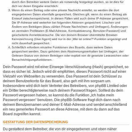
durch den Betreiber weitere Daten als notwendig festgelegt wurden, so ist dies für
dich vor deren Eingabe ersichtlich.
Wenn du einen Beitrag oder eine private Nachricht erstellst, so werden die dort
eingegebenen Daten ebenfalls gespeichert. Gleiches gilt, wenn du einen Beitrag als
Entwurf zwischenspeicherst. In diesen Fällen wird auch deine IP-Adresse gespeichert.
Die IP-Adresse wird weiterhin bei folgenden Aktionen gespeichert: Löschen und
Ändern von Beiträgen (dazu zählen Private Nachrichten und Umfragen), Änderungen
an zentralen Profildaten (E-Mail-Adresse, Kontoaktivierung, Benutzer-Passwort) und
gescheiterte Anmeldeversuche. Die von deinem Browser übermittelte Browser-
Kennzeichnung (User Agent) wird nur in der „Wer ist online?“-Funktion angezeigt und
nicht dauerhaft gespeichert.
Schließlich erfordern einzelne Funktionen des Boards, dass weitere Daten
gespeichert werden. Dazu gehören dein Abstimmungsverhalten bei Umfragen, der
Gelesen-Status von deinen Beiträgen oder explizit von dir gesetzte Lesezeichen oder
Benachrichtigungsfunktionen.
Dein Passwort wird mit einer Einwege-Verschlüsselung (Hash) gespeichert, so
dass es sicher ist. Jedoch wird dir empfohlen, dieses Passwort nicht auf einer
Vielzahl von Webseiten zu verwenden. Das Passwort ist dein Schlüssel zu
deinem Benutzerkonto für das Board, also geh mit ihm sorgsam um.
Insbesondere wird dich kein Vertreter des Betreibers, von phpBB Limited oder
ein Dritter berechtigterweise nach deinem Passwort fragen. Solltest du dein
Passwort vergessen haben, so kannst du die Funktion „Ich habe mein
Passwort vergessen“ benutzen. Die phpBB-Software fragt dich dann nach
deinem Benutzernamen und deiner E-Mail-Adresse und sendet anschließend
ein neu generiertes Passwort an diese Adresse, mit dem du dann auf das
Board zugreifen kannst.
GESTATTUNG DER DATENSPEICHERUNG
Du gestattest dem Betreiber, die von dir eingegebenen und oben näher