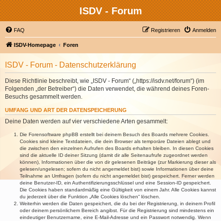
ISDV - Forum
FAQ
Registrieren
Anmelden
ISDV-Homepage
Foren
ISDV - Forum - Datenschutzerklärung
Diese Richtlinie beschreibt, wie „ISDV - Forum“ („https://isdv.net/forum“) (im
Folgenden „der Betreiber“) die Daten verwendet, die während deines Foren-
Besuchs gesammelt werden.
UMFANG UND ART DER DATENSPEICHERUNG
Deine Daten werden auf vier verschiedene Arten gesammelt:
Die Forensoftware phpBB erstellt bei deinem Besuch des Boards mehrere Cookies.
Cookies sind kleine Textdateien, die dein Browser als temporäre Dateien ablegt und
die zwischen den einzelnen Aufrufen des Boards erhalten bleiben. In diesen Cookies
sind die aktuelle ID deiner Sitzung (damit dir alle Seitenaufrufe zugeordnet werden
können), Informationen über die von dir gelesenen Beiträge (zur Markierung dieser als
gelesen/ungelesen; sofern du nicht angemeldet bist) sowie Informationen über deine
Teilnahme an Umfragen (sofern du nicht angemeldet bist) gespeichert. Ferner werden
deine Benutzer-ID, ein Authentifizierungsschlüssel und eine Session-ID gespeichert.
Die Cookies haben standardmäßig eine Gültigkeit von einem Jahr. Alle Cookies kannst
du jederzeit über die Funktion „Alle Cookies löschen“ löschen.
Weiterhin werden die Daten gespeichert, die du bei der Registrierung, in deinem Profil
oder deinem persönlichem Bereich angibst. Für die Registrierung sind mindestens ein
eindeutiger Benutzername, eine E-Mail-Adresse und ein Passwort notwendig. Wenn