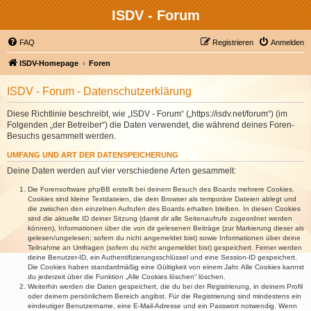
ISDV - Forum
FAQ
Registrieren
Anmelden
ISDV-Homepage
Foren
ISDV - Forum - Datenschutzerklärung
Diese Richtlinie beschreibt, wie „ISDV - Forum“ („https://isdv.net/forum“) (im
Folgenden „der Betreiber“) die Daten verwendet, die während deines Foren-
Besuchs gesammelt werden.
UMFANG UND ART DER DATENSPEICHERUNG
Deine Daten werden auf vier verschiedene Arten gesammelt:
Die Forensoftware phpBB erstellt bei deinem Besuch des Boards mehrere Cookies.
Cookies sind kleine Textdateien, die dein Browser als temporäre Dateien ablegt und
die zwischen den einzelnen Aufrufen des Boards erhalten bleiben. In diesen Cookies
sind die aktuelle ID deiner Sitzung (damit dir alle Seitenaufrufe zugeordnet werden
können), Informationen über die von dir gelesenen Beiträge (zur Markierung dieser als
gelesen/ungelesen; sofern du nicht angemeldet bist) sowie Informationen über deine
Teilnahme an Umfragen (sofern du nicht angemeldet bist) gespeichert. Ferner werden
deine Benutzer-ID, ein Authentifizierungsschlüssel und eine Session-ID gespeichert.
Die Cookies haben standardmäßig eine Gültigkeit von einem Jahr. Alle Cookies kannst
du jederzeit über die Funktion „Alle Cookies löschen“ löschen.
Weiterhin werden die Daten gespeichert, die du bei der Registrierung, in deinem Profil
oder deinem persönlichem Bereich angibst. Für die Registrierung sind mindestens ein
eindeutiger Benutzername, eine E-Mail-Adresse und ein Passwort notwendig. Wenn