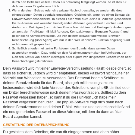
durch den Betreiber weitere Daten als notwendig festgelegt wurden, so ist dies für
dich vor deren Eingabe ersichtlich.
Wenn du einen Beitrag oder eine private Nachricht erstellst, so werden die dort
eingegebenen Daten ebenfalls gespeichert. Gleiches gilt, wenn du einen Beitrag als
Entwurf zwischenspeicherst. In diesen Fällen wird auch deine IP-Adresse gespeichert.
Die IP-Adresse wird weiterhin bei folgenden Aktionen gespeichert: Löschen und
Ändern von Beiträgen (dazu zählen Private Nachrichten und Umfragen), Änderungen
an zentralen Profildaten (E-Mail-Adresse, Kontoaktivierung, Benutzer-Passwort) und
gescheiterte Anmeldeversuche. Die von deinem Browser übermittelte Browser-
Kennzeichnung (User Agent) wird nur in der „Wer ist online?“-Funktion angezeigt und
nicht dauerhaft gespeichert.
Schließlich erfordern einzelne Funktionen des Boards, dass weitere Daten
gespeichert werden. Dazu gehören dein Abstimmungsverhalten bei Umfragen, der
Gelesen-Status von deinen Beiträgen oder explizit von dir gesetzte Lesezeichen oder
Benachrichtigungsfunktionen.
Dein Passwort wird mit einer Einwege-Verschlüsselung (Hash) gespeichert, so
dass es sicher ist. Jedoch wird dir empfohlen, dieses Passwort nicht auf einer
Vielzahl von Webseiten zu verwenden. Das Passwort ist dein Schlüssel zu
deinem Benutzerkonto für das Board, also geh mit ihm sorgsam um.
Insbesondere wird dich kein Vertreter des Betreibers, von phpBB Limited oder
ein Dritter berechtigterweise nach deinem Passwort fragen. Solltest du dein
Passwort vergessen haben, so kannst du die Funktion „Ich habe mein
Passwort vergessen“ benutzen. Die phpBB-Software fragt dich dann nach
deinem Benutzernamen und deiner E-Mail-Adresse und sendet anschließend
ein neu generiertes Passwort an diese Adresse, mit dem du dann auf das
Board zugreifen kannst.
GESTATTUNG DER DATENSPEICHERUNG
Du gestattest dem Betreiber, die von dir eingegebenen und oben näher