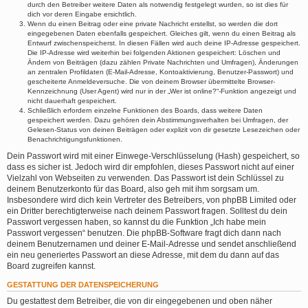
durch den Betreiber weitere Daten als notwendig festgelegt wurden, so ist dies für
dich vor deren Eingabe ersichtlich.
Wenn du einen Beitrag oder eine private Nachricht erstellst, so werden die dort
eingegebenen Daten ebenfalls gespeichert. Gleiches gilt, wenn du einen Beitrag als
Entwurf zwischenspeicherst. In diesen Fällen wird auch deine IP-Adresse gespeichert.
Die IP-Adresse wird weiterhin bei folgenden Aktionen gespeichert: Löschen und
Ändern von Beiträgen (dazu zählen Private Nachrichten und Umfragen), Änderungen
an zentralen Profildaten (E-Mail-Adresse, Kontoaktivierung, Benutzer-Passwort) und
gescheiterte Anmeldeversuche. Die von deinem Browser übermittelte Browser-
Kennzeichnung (User Agent) wird nur in der „Wer ist online?“-Funktion angezeigt und
nicht dauerhaft gespeichert.
Schließlich erfordern einzelne Funktionen des Boards, dass weitere Daten
gespeichert werden. Dazu gehören dein Abstimmungsverhalten bei Umfragen, der
Gelesen-Status von deinen Beiträgen oder explizit von dir gesetzte Lesezeichen oder
Benachrichtigungsfunktionen.
Dein Passwort wird mit einer Einwege-Verschlüsselung (Hash) gespeichert, so
dass es sicher ist. Jedoch wird dir empfohlen, dieses Passwort nicht auf einer
Vielzahl von Webseiten zu verwenden. Das Passwort ist dein Schlüssel zu
deinem Benutzerkonto für das Board, also geh mit ihm sorgsam um.
Insbesondere wird dich kein Vertreter des Betreibers, von phpBB Limited oder
ein Dritter berechtigterweise nach deinem Passwort fragen. Solltest du dein
Passwort vergessen haben, so kannst du die Funktion „Ich habe mein
Passwort vergessen“ benutzen. Die phpBB-Software fragt dich dann nach
deinem Benutzernamen und deiner E-Mail-Adresse und sendet anschließend
ein neu generiertes Passwort an diese Adresse, mit dem du dann auf das
Board zugreifen kannst.
GESTATTUNG DER DATENSPEICHERUNG
Du gestattest dem Betreiber, die von dir eingegebenen und oben näher