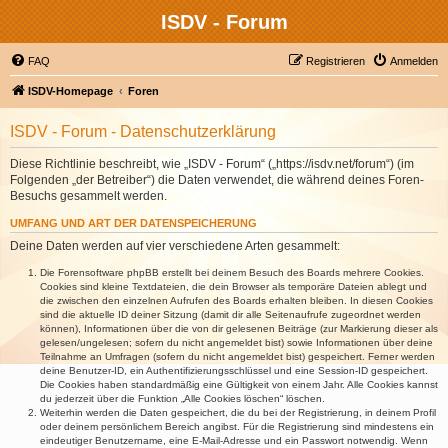
ISDV - Forum
FAQ
Registrieren
Anmelden
ISDV-Homepage
Foren
ISDV - Forum - Datenschutzerklärung
Diese Richtlinie beschreibt, wie „ISDV - Forum“ („https://isdv.net/forum“) (im
Folgenden „der Betreiber“) die Daten verwendet, die während deines Foren-
Besuchs gesammelt werden.
UMFANG UND ART DER DATENSPEICHERUNG
Deine Daten werden auf vier verschiedene Arten gesammelt:
Die Forensoftware phpBB erstellt bei deinem Besuch des Boards mehrere Cookies.
Cookies sind kleine Textdateien, die dein Browser als temporäre Dateien ablegt und
die zwischen den einzelnen Aufrufen des Boards erhalten bleiben. In diesen Cookies
sind die aktuelle ID deiner Sitzung (damit dir alle Seitenaufrufe zugeordnet werden
können), Informationen über die von dir gelesenen Beiträge (zur Markierung dieser als
gelesen/ungelesen; sofern du nicht angemeldet bist) sowie Informationen über deine
Teilnahme an Umfragen (sofern du nicht angemeldet bist) gespeichert. Ferner werden
deine Benutzer-ID, ein Authentifizierungsschlüssel und eine Session-ID gespeichert.
Die Cookies haben standardmäßig eine Gültigkeit von einem Jahr. Alle Cookies kannst
du jederzeit über die Funktion „Alle Cookies löschen“ löschen.
Weiterhin werden die Daten gespeichert, die du bei der Registrierung, in deinem Profil
oder deinem persönlichem Bereich angibst. Für die Registrierung sind mindestens ein
eindeutiger Benutzername, eine E-Mail-Adresse und ein Passwort notwendig. Wenn