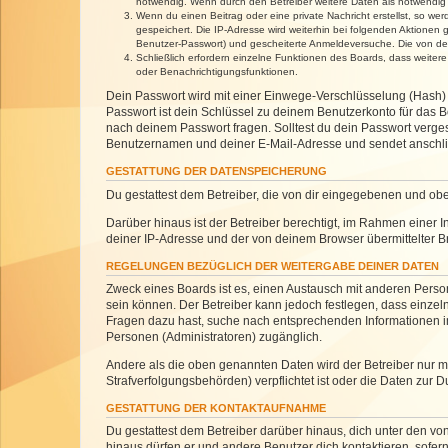
notwendig. Wenn durch den Betreiber weitere Daten als notwendig fe
Wenn du einen Beitrag oder eine private Nachricht erstellst, so we
gespeichert. Die IP-Adresse wird weiterhin bei folgenden Aktionen
Benutzer-Passwort) und gescheiterte Anmeldeversuche. Die von dein
Schließlich erfordern einzelne Funktionen des Boards, dass weite
oder Benachrichtigungsfunktionen.
Dein Passwort wird mit einer Einwege-Verschlüsselung (Hash) g
Passwort ist dein Schlüssel zu deinem Benutzerkonto für das Bo
nach deinem Passwort fragen. Solltest du dein Passwort verg
Benutzernamen und deiner E-Mail-Adresse und sendet anschlie
GESTATTUNG DER DATENSPEICHERUNG
Du gestattest dem Betreiber, die von dir eingegebenen und ob
Darüber hinaus ist der Betreiber berechtigt, im Rahmen einer
deiner IP-Adresse und der von deinem Browser übermittelter B
REGELUNGEN BEZÜGLICH DER WEITERGABE DEINER DATEN
Zweck eines Boards ist es, einen Austausch mit anderen Personen
sein können. Der Betreiber kann jedoch festlegen, dass einzeln
Fragen dazu hast, suche nach entsprechenden Informationen im 
Personen (Administratoren) zugänglich.
Andere als die oben genannten Daten wird der Betreiber nur mit
Strafverfolgungsbehörden) verpflichtet ist oder die Daten zur D
GESTATTUNG DER KONTAKTAUFNAHME
Du gestattest dem Betreiber darüber hinaus, dich unter den von
hinaus dürfen er und andere Benutzer dich kontaktieren, sofern