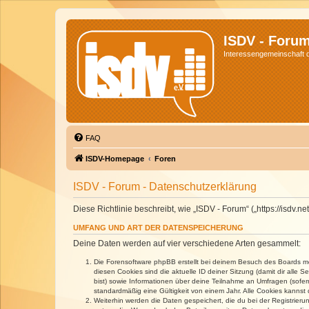
ISDV - Foru
Interessengemeinschaft de
FAQ
ISDV-Homepage
Foren
ISDV - Forum - Datenschutzerklärung
Diese Richtlinie beschreibt, wie „ISDV - Forum“ („https://isd
UMFANG UND ART DER DATENSPEICHERUNG
Deine Daten werden auf vier verschiedene Arten gesammelt:
Die Forensoftware phpBB erstellt bei deinem Besuch des Boards meh
diesen Cookies sind die aktuelle ID deiner Sitzung (damit dir alle
bist) sowie Informationen über deine Teilnahme an Umfragen (sofer
standardmäßig eine Gültigkeit von einem Jahr. Alle Cookies kannst d
Weiterhin werden die Daten gespeichert, die du bei der Registrieru