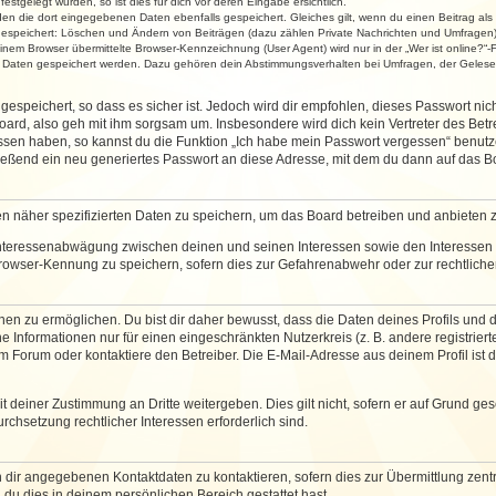
stgelegt wurden, so ist dies für dich vor deren Eingabe ersichtlich.
rden die dort eingegebenen Daten ebenfalls gespeichert. Gleiches gilt, wenn du einen Beitrag als
 gespeichert: Löschen und Ändern von Beiträgen (dazu zählen Private Nachrichten und Umfragen)
em Browser übermittelte Browser-Kennzeichnung (User Agent) wird nur in der „Wer ist online?“-F
re Daten gespeichert werden. Dazu gehören dein Abstimmungsverhalten bei Umfragen, der Gelesen
espeichert, so dass es sicher ist. Jedoch wird dir empfohlen, dieses Passwort ni
ard, also geh mit ihm sorgsam um. Insbesondere wird dich kein Vertreter des Betre
essen haben, so kannst du die Funktion „Ich habe mein Passwort vergessen“ benut
ßend ein neu generiertes Passwort an diese Adresse, mit dem du dann auf das Bo
en näher spezifizierten Daten zu speichern, um das Board betreiben und anbieten 
 Interessenabwägung zwischen deinen und seinen Interessen sowie den Interessen D
rowser-Kennung zu speichern, sofern dies zur Gefahrenabwehr oder zur rechtlichen
 zu ermöglichen. Du bist dir daher bewusst, dass die Daten deines Profils und die 
e Informationen nur für einen eingeschränkten Nutzerkreis (z. B. andere registriert
Forum oder kontaktiere den Betreiber. Die E-Mail-Adresse aus deinem Profil ist d
 deiner Zustimmung an Dritte weitergeben. Dies gilt nicht, sofern er auf Grund ge
urchsetzung rechtlicher Interessen erforderlich sind.
 dir angegebenen Kontaktdaten zu kontaktieren, sofern dies zur Übermittlung zentra
 du dies in deinem persönlichen Bereich gestattet hast.