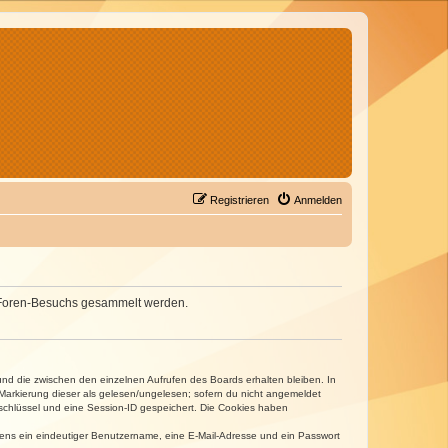
Registrieren
Anmelden
nes Foren-Besuchs gesammelt werden.
und die zwischen den einzelnen Aufrufen des Boards erhalten bleiben. In
r Markierung dieser als gelesen/ungelesen; sofern du nicht angemeldet
sschlüssel und eine Session-ID gespeichert. Die Cookies haben
estens ein eindeutiger Benutzername, eine E-Mail-Adresse und ein Passwort