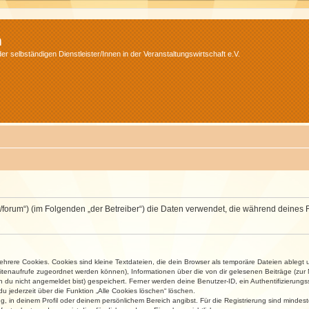
m
r selbständigen Dienstleister/Innen in der Veranstaltungswirtschaft e.V.
v.net/forum“) (im Folgenden „der Betreiber“) die Daten verwendet, die während dei
rere Cookies. Cookies sind kleine Textdateien, die dein Browser als temporäre Dateien ablegt 
 Seitenaufrufe zugeordnet werden können), Informationen über die von dir gelesenen Beiträge (zu
n du nicht angemeldet bist) gespeichert. Ferner werden deine Benutzer-ID, ein Authentifizierung
u jederzeit über die Funktion „Alle Cookies löschen“ löschen.
ng, in deinem Profil oder deinem persönlichem Bereich angibst. Für die Registrierung sind mind