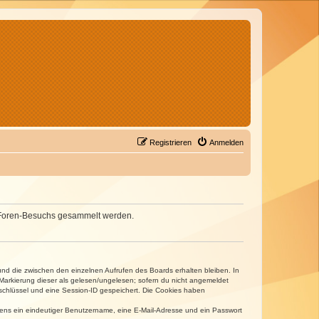
Registrieren
Anmelden
nes Foren-Besuchs gesammelt werden.
und die zwischen den einzelnen Aufrufen des Boards erhalten bleiben. In
r Markierung dieser als gelesen/ungelesen; sofern du nicht angemeldet
sschlüssel und eine Session-ID gespeichert. Die Cookies haben
estens ein eindeutiger Benutzername, eine E-Mail-Adresse und ein Passwort