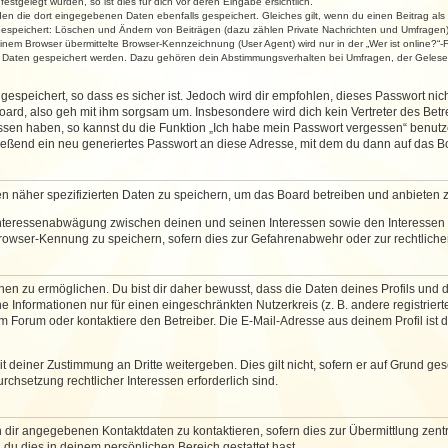
stgelegt wurden, so ist dies für dich vor deren Eingabe ersichtlich.
rden die dort eingegebenen Daten ebenfalls gespeichert. Gleiches gilt, wenn du einen Beitrag als
 gespeichert: Löschen und Ändern von Beiträgen (dazu zählen Private Nachrichten und Umfragen)
em Browser übermittelte Browser-Kennzeichnung (User Agent) wird nur in der „Wer ist online?“-F
re Daten gespeichert werden. Dazu gehören dein Abstimmungsverhalten bei Umfragen, der Gelesen
espeichert, so dass es sicher ist. Jedoch wird dir empfohlen, dieses Passwort ni
ard, also geh mit ihm sorgsam um. Insbesondere wird dich kein Vertreter des Betre
essen haben, so kannst du die Funktion „Ich habe mein Passwort vergessen“ benut
ßend ein neu generiertes Passwort an diese Adresse, mit dem du dann auf das Bo
en näher spezifizierten Daten zu speichern, um das Board betreiben und anbieten 
 Interessenabwägung zwischen deinen und seinen Interessen sowie den Interessen D
rowser-Kennung zu speichern, sofern dies zur Gefahrenabwehr oder zur rechtlichen
 zu ermöglichen. Du bist dir daher bewusst, dass die Daten deines Profils und die 
e Informationen nur für einen eingeschränkten Nutzerkreis (z. B. andere registriert
Forum oder kontaktiere den Betreiber. Die E-Mail-Adresse aus deinem Profil ist d
 deiner Zustimmung an Dritte weitergeben. Dies gilt nicht, sofern er auf Grund ge
urchsetzung rechtlicher Interessen erforderlich sind.
 dir angegebenen Kontaktdaten zu kontaktieren, sofern dies zur Übermittlung zentra
 du dies in deinem persönlichen Bereich gestattet hast.