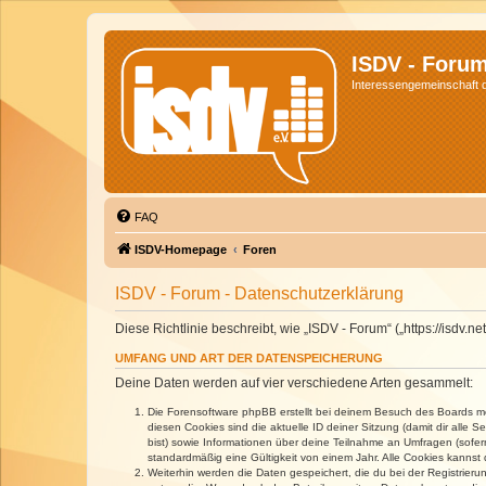
ISDV - Foru
Interessengemeinschaft de
FAQ
ISDV-Homepage
Foren
ISDV - Forum - Datenschutzerklärung
Diese Richtlinie beschreibt, wie „ISDV - Forum“ („https://isd
UMFANG UND ART DER DATENSPEICHERUNG
Deine Daten werden auf vier verschiedene Arten gesammelt:
Die Forensoftware phpBB erstellt bei deinem Besuch des Boards meh
diesen Cookies sind die aktuelle ID deiner Sitzung (damit dir alle
bist) sowie Informationen über deine Teilnahme an Umfragen (sofer
standardmäßig eine Gültigkeit von einem Jahr. Alle Cookies kannst d
Weiterhin werden die Daten gespeichert, die du bei der Registrieru