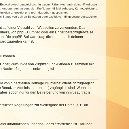
 Entwurf zwischenspeicherst. In diesen Fällen wird auch deine IP-Adresse
, Änderungen an zentralen Profildaten (E-Mail-Adresse, Kontoaktivierung,
unktion angezeigt und nicht dauerhaft gespeichert.
-Status von deinen Beiträgen oder explizit von dir gesetzte Lesezeichen
cht auf einer Vielzahl von Webseiten zu verwenden. Das
ibers, von phpBB Limited oder ein Dritter berechtigterweise
zen. Die phpBB-Software fragt dich dann nach deinem
ard zugreifen kannst.
zu können.
ritter, Zeitpunkte von Zugriffen und Aktionen zusammen mit
 Nachverfolgbarkeit notwendig ist.
von dir erstellten Beiträge im Internet öffentlich zugänglich
e Benutzer, Administratoren etc.) zugänglich sind. Wenn du
abei jedoch nur für den Betreiber und von ihm beauftragte
setzlicher Regelungen zur Weitergabe der Daten (z. B. an
ler Informationen über das Board erforderlich ist. Darüber