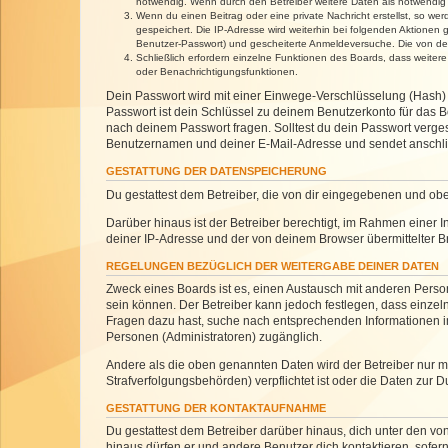
notwendig. Wenn durch den Betreiber weitere Daten als notwendig fe
Wenn du einen Beitrag oder eine private Nachricht erstellst, so we
gespeichert. Die IP-Adresse wird weiterhin bei folgenden Aktionen
Benutzer-Passwort) und gescheiterte Anmeldeversuche. Die von dein
Schließlich erfordern einzelne Funktionen des Boards, dass weite
oder Benachrichtigungsfunktionen.
Dein Passwort wird mit einer Einwege-Verschlüsselung (Hash) g
Passwort ist dein Schlüssel zu deinem Benutzerkonto für das Bo
nach deinem Passwort fragen. Solltest du dein Passwort verg
Benutzernamen und deiner E-Mail-Adresse und sendet anschlie
GESTATTUNG DER DATENSPEICHERUNG
Du gestattest dem Betreiber, die von dir eingegebenen und ob
Darüber hinaus ist der Betreiber berechtigt, im Rahmen einer
deiner IP-Adresse und der von deinem Browser übermittelter B
REGELUNGEN BEZÜGLICH DER WEITERGABE DEINER DATEN
Zweck eines Boards ist es, einen Austausch mit anderen Personen
sein können. Der Betreiber kann jedoch festlegen, dass einzeln
Fragen dazu hast, suche nach entsprechenden Informationen im 
Personen (Administratoren) zugänglich.
Andere als die oben genannten Daten wird der Betreiber nur mit
Strafverfolgungsbehörden) verpflichtet ist oder die Daten zur D
GESTATTUNG DER KONTAKTAUFNAHME
Du gestattest dem Betreiber darüber hinaus, dich unter den von
hinaus dürfen er und andere Benutzer dich kontaktieren, sofern