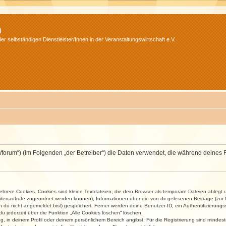
m
r selbständigen Dienstleister/Innen in der Veranstaltungswirtschaft e.V.
v.net/forum“) (im Folgenden „der Betreiber“) die Daten verwendet, die während dei
rere Cookies. Cookies sind kleine Textdateien, die dein Browser als temporäre Dateien ablegt 
 Seitenaufrufe zugeordnet werden können), Informationen über die von dir gelesenen Beiträge (zu
n du nicht angemeldet bist) gespeichert. Ferner werden deine Benutzer-ID, ein Authentifizierung
u jederzeit über die Funktion „Alle Cookies löschen“ löschen.
ng, in deinem Profil oder deinem persönlichem Bereich angibst. Für die Registrierung sind mind