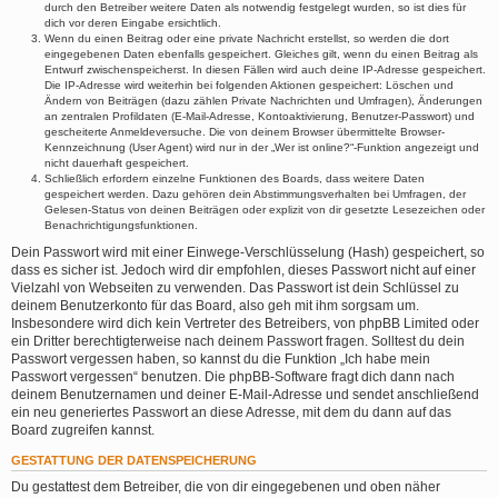
durch den Betreiber weitere Daten als notwendig festgelegt wurden, so ist dies für
dich vor deren Eingabe ersichtlich.
Wenn du einen Beitrag oder eine private Nachricht erstellst, so werden die dort
eingegebenen Daten ebenfalls gespeichert. Gleiches gilt, wenn du einen Beitrag als
Entwurf zwischenspeicherst. In diesen Fällen wird auch deine IP-Adresse gespeichert.
Die IP-Adresse wird weiterhin bei folgenden Aktionen gespeichert: Löschen und
Ändern von Beiträgen (dazu zählen Private Nachrichten und Umfragen), Änderungen
an zentralen Profildaten (E-Mail-Adresse, Kontoaktivierung, Benutzer-Passwort) und
gescheiterte Anmeldeversuche. Die von deinem Browser übermittelte Browser-
Kennzeichnung (User Agent) wird nur in der „Wer ist online?“-Funktion angezeigt und
nicht dauerhaft gespeichert.
Schließlich erfordern einzelne Funktionen des Boards, dass weitere Daten
gespeichert werden. Dazu gehören dein Abstimmungsverhalten bei Umfragen, der
Gelesen-Status von deinen Beiträgen oder explizit von dir gesetzte Lesezeichen oder
Benachrichtigungsfunktionen.
Dein Passwort wird mit einer Einwege-Verschlüsselung (Hash) gespeichert, so
dass es sicher ist. Jedoch wird dir empfohlen, dieses Passwort nicht auf einer
Vielzahl von Webseiten zu verwenden. Das Passwort ist dein Schlüssel zu
deinem Benutzerkonto für das Board, also geh mit ihm sorgsam um.
Insbesondere wird dich kein Vertreter des Betreibers, von phpBB Limited oder
ein Dritter berechtigterweise nach deinem Passwort fragen. Solltest du dein
Passwort vergessen haben, so kannst du die Funktion „Ich habe mein
Passwort vergessen“ benutzen. Die phpBB-Software fragt dich dann nach
deinem Benutzernamen und deiner E-Mail-Adresse und sendet anschließend
ein neu generiertes Passwort an diese Adresse, mit dem du dann auf das
Board zugreifen kannst.
GESTATTUNG DER DATENSPEICHERUNG
Du gestattest dem Betreiber, die von dir eingegebenen und oben näher