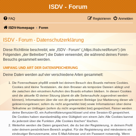
ISDV - Forum
FAQ
Registrieren
Anmelden
ISDV-Homepage
Foren
ISDV - Forum - Datenschutzerklärung
Diese Richtlinie beschreibt, wie „ISDV - Forum“ („https://isdv.net/forum“) (im
Folgenden „der Betreiber“) die Daten verwendet, die während deines Foren-
Besuchs gesammelt werden.
UMFANG UND ART DER DATENSPEICHERUNG
Deine Daten werden auf vier verschiedene Arten gesammelt:
Die Forensoftware phpBB erstellt bei deinem Besuch des Boards mehrere Cookies.
Cookies sind kleine Textdateien, die dein Browser als temporäre Dateien ablegt und
die zwischen den einzelnen Aufrufen des Boards erhalten bleiben. In diesen Cookies
sind die aktuelle ID deiner Sitzung (damit dir alle Seitenaufrufe zugeordnet werden
können), Informationen über die von dir gelesenen Beiträge (zur Markierung dieser als
gelesen/ungelesen; sofern du nicht angemeldet bist) sowie Informationen über deine
Teilnahme an Umfragen (sofern du nicht angemeldet bist) gespeichert. Ferner werden
deine Benutzer-ID, ein Authentifizierungsschlüssel und eine Session-ID gespeichert.
Die Cookies haben standardmäßig eine Gültigkeit von einem Jahr. Alle Cookies kannst
du jederzeit über die Funktion „Alle Cookies löschen“ löschen.
Weiterhin werden die Daten gespeichert, die du bei der Registrierung, in deinem Profil
oder deinem persönlichem Bereich angibst. Für die Registrierung sind mindestens ein
eindeutiger Benutzername, eine E-Mail-Adresse und ein Passwort notwendig. Wenn