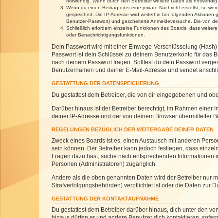
notwendig. Wenn durch den Betreiber weitere Daten als notwendig fe
Wenn du einen Beitrag oder eine private Nachricht erstellst, so we
gespeichert. Die IP-Adresse wird weiterhin bei folgenden Aktionen
Benutzer-Passwort) und gescheiterte Anmeldeversuche. Die von dein
Schließlich erfordern einzelne Funktionen des Boards, dass weite
oder Benachrichtigungsfunktionen.
Dein Passwort wird mit einer Einwege-Verschlüsselung (Hash) g
Passwort ist dein Schlüssel zu deinem Benutzerkonto für das Bo
nach deinem Passwort fragen. Solltest du dein Passwort verg
Benutzernamen und deiner E-Mail-Adresse und sendet anschlie
GESTATTUNG DER DATENSPEICHERUNG
Du gestattest dem Betreiber, die von dir eingegebenen und ob
Darüber hinaus ist der Betreiber berechtigt, im Rahmen einer
deiner IP-Adresse und der von deinem Browser übermittelter B
REGELUNGEN BEZÜGLICH DER WEITERGABE DEINER DATEN
Zweck eines Boards ist es, einen Austausch mit anderen Personen
sein können. Der Betreiber kann jedoch festlegen, dass einzeln
Fragen dazu hast, suche nach entsprechenden Informationen im 
Personen (Administratoren) zugänglich.
Andere als die oben genannten Daten wird der Betreiber nur mit
Strafverfolgungsbehörden) verpflichtet ist oder die Daten zur D
GESTATTUNG DER KONTAKTAUFNAHME
Du gestattest dem Betreiber darüber hinaus, dich unter den von
hinaus dürfen er und andere Benutzer dich kontaktieren, sofern