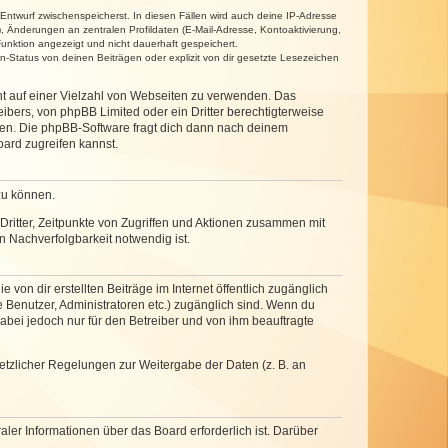
 Entwurf zwischenspeicherst. In diesen Fällen wird auch deine IP-Adresse
, Änderungen an zentralen Profildaten (E-Mail-Adresse, Kontoaktivierung,
unktion angezeigt und nicht dauerhaft gespeichert.
-Status von deinen Beiträgen oder explizit von dir gesetzte Lesezeichen
cht auf einer Vielzahl von Webseiten zu verwenden. Das
ibers, von phpBB Limited oder ein Dritter berechtigterweise
zen. Die phpBB-Software fragt dich dann nach deinem
ard zugreifen kannst.
zu können.
ritter, Zeitpunkte von Zugriffen und Aktionen zusammen mit
 Nachverfolgbarkeit notwendig ist.
von dir erstellten Beiträge im Internet öffentlich zugänglich
e Benutzer, Administratoren etc.) zugänglich sind. Wenn du
abei jedoch nur für den Betreiber und von ihm beauftragte
setzlicher Regelungen zur Weitergabe der Daten (z. B. an
ler Informationen über das Board erforderlich ist. Darüber