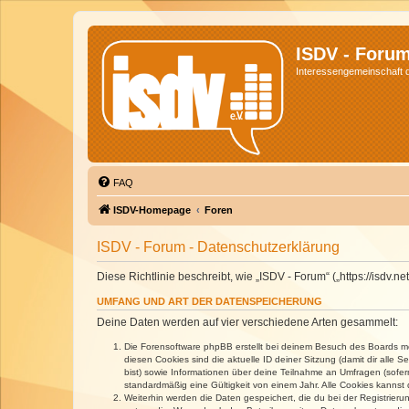
ISDV - Foru
Interessengemeinschaft de
FAQ
ISDV-Homepage
Foren
ISDV - Forum - Datenschutzerklärung
Diese Richtlinie beschreibt, wie „ISDV - Forum“ („https://isd
UMFANG UND ART DER DATENSPEICHERUNG
Deine Daten werden auf vier verschiedene Arten gesammelt:
Die Forensoftware phpBB erstellt bei deinem Besuch des Boards meh
diesen Cookies sind die aktuelle ID deiner Sitzung (damit dir alle
bist) sowie Informationen über deine Teilnahme an Umfragen (sofer
standardmäßig eine Gültigkeit von einem Jahr. Alle Cookies kannst d
Weiterhin werden die Daten gespeichert, die du bei der Registrieru