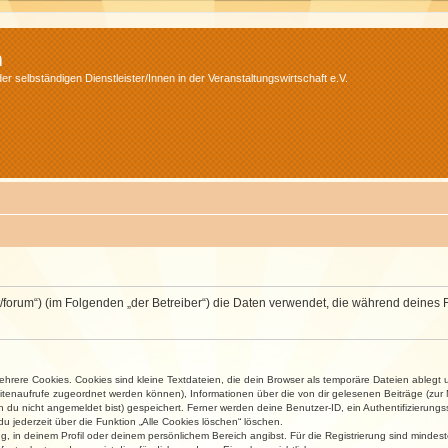
m
r selbständigen Dienstleister/Innen in der Veranstaltungswirtschaft e.V.
v.net/forum“) (im Folgenden „der Betreiber“) die Daten verwendet, die während dei
rere Cookies. Cookies sind kleine Textdateien, die dein Browser als temporäre Dateien ablegt 
 Seitenaufrufe zugeordnet werden können), Informationen über die von dir gelesenen Beiträge (zu
n du nicht angemeldet bist) gespeichert. Ferner werden deine Benutzer-ID, ein Authentifizierung
u jederzeit über die Funktion „Alle Cookies löschen“ löschen.
ng, in deinem Profil oder deinem persönlichem Bereich angibst. Für die Registrierung sind mind