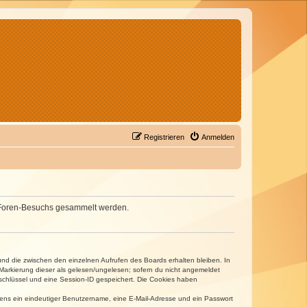
Registrieren
Anmelden
nes Foren-Besuchs gesammelt werden.
und die zwischen den einzelnen Aufrufen des Boards erhalten bleiben. In
r Markierung dieser als gelesen/ungelesen; sofern du nicht angemeldet
sschlüssel und eine Session-ID gespeichert. Die Cookies haben
estens ein eindeutiger Benutzername, eine E-Mail-Adresse und ein Passwort