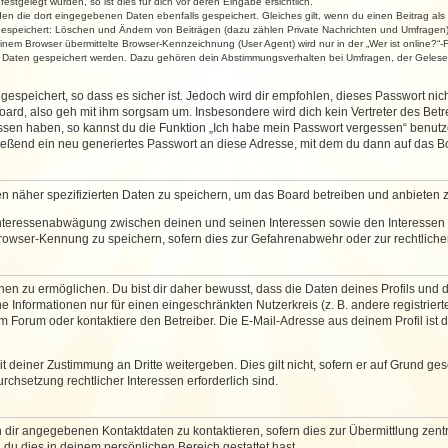
stgelegt wurden, so ist dies für dich vor deren Eingabe ersichtlich.
rden die dort eingegebenen Daten ebenfalls gespeichert. Gleiches gilt, wenn du einen Beitrag als
 gespeichert: Löschen und Ändern von Beiträgen (dazu zählen Private Nachrichten und Umfragen)
em Browser übermittelte Browser-Kennzeichnung (User Agent) wird nur in der „Wer ist online?“-F
re Daten gespeichert werden. Dazu gehören dein Abstimmungsverhalten bei Umfragen, der Gelesen
espeichert, so dass es sicher ist. Jedoch wird dir empfohlen, dieses Passwort ni
ard, also geh mit ihm sorgsam um. Insbesondere wird dich kein Vertreter des Betre
essen haben, so kannst du die Funktion „Ich habe mein Passwort vergessen“ benut
ßend ein neu generiertes Passwort an diese Adresse, mit dem du dann auf das Bo
en näher spezifizierten Daten zu speichern, um das Board betreiben und anbieten 
 Interessenabwägung zwischen deinen und seinen Interessen sowie den Interessen D
rowser-Kennung zu speichern, sofern dies zur Gefahrenabwehr oder zur rechtlichen
 zu ermöglichen. Du bist dir daher bewusst, dass die Daten deines Profils und die 
e Informationen nur für einen eingeschränkten Nutzerkreis (z. B. andere registriert
Forum oder kontaktiere den Betreiber. Die E-Mail-Adresse aus deinem Profil ist d
 deiner Zustimmung an Dritte weitergeben. Dies gilt nicht, sofern er auf Grund ge
urchsetzung rechtlicher Interessen erforderlich sind.
 dir angegebenen Kontaktdaten zu kontaktieren, sofern dies zur Übermittlung zentra
 du dies in deinem persönlichen Bereich gestattet hast.