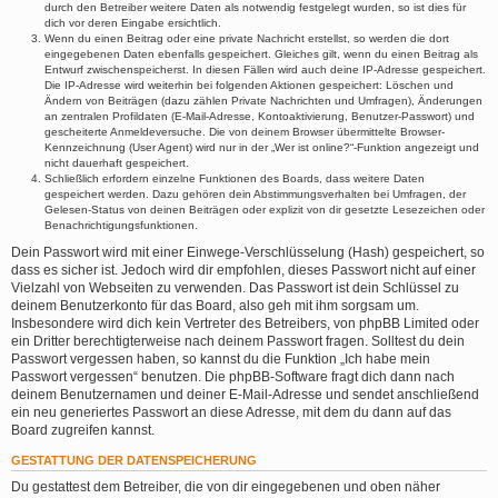
durch den Betreiber weitere Daten als notwendig festgelegt wurden, so ist dies für
dich vor deren Eingabe ersichtlich.
Wenn du einen Beitrag oder eine private Nachricht erstellst, so werden die dort
eingegebenen Daten ebenfalls gespeichert. Gleiches gilt, wenn du einen Beitrag als
Entwurf zwischenspeicherst. In diesen Fällen wird auch deine IP-Adresse gespeichert.
Die IP-Adresse wird weiterhin bei folgenden Aktionen gespeichert: Löschen und
Ändern von Beiträgen (dazu zählen Private Nachrichten und Umfragen), Änderungen
an zentralen Profildaten (E-Mail-Adresse, Kontoaktivierung, Benutzer-Passwort) und
gescheiterte Anmeldeversuche. Die von deinem Browser übermittelte Browser-
Kennzeichnung (User Agent) wird nur in der „Wer ist online?“-Funktion angezeigt und
nicht dauerhaft gespeichert.
Schließlich erfordern einzelne Funktionen des Boards, dass weitere Daten
gespeichert werden. Dazu gehören dein Abstimmungsverhalten bei Umfragen, der
Gelesen-Status von deinen Beiträgen oder explizit von dir gesetzte Lesezeichen oder
Benachrichtigungsfunktionen.
Dein Passwort wird mit einer Einwege-Verschlüsselung (Hash) gespeichert, so
dass es sicher ist. Jedoch wird dir empfohlen, dieses Passwort nicht auf einer
Vielzahl von Webseiten zu verwenden. Das Passwort ist dein Schlüssel zu
deinem Benutzerkonto für das Board, also geh mit ihm sorgsam um.
Insbesondere wird dich kein Vertreter des Betreibers, von phpBB Limited oder
ein Dritter berechtigterweise nach deinem Passwort fragen. Solltest du dein
Passwort vergessen haben, so kannst du die Funktion „Ich habe mein
Passwort vergessen“ benutzen. Die phpBB-Software fragt dich dann nach
deinem Benutzernamen und deiner E-Mail-Adresse und sendet anschließend
ein neu generiertes Passwort an diese Adresse, mit dem du dann auf das
Board zugreifen kannst.
GESTATTUNG DER DATENSPEICHERUNG
Du gestattest dem Betreiber, die von dir eingegebenen und oben näher