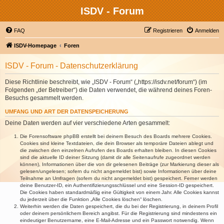
ISDV - Forum
FAQ
Registrieren
Anmelden
ISDV-Homepage
Foren
ISDV - Forum - Datenschutzerklärung
Diese Richtlinie beschreibt, wie „ISDV - Forum“ („https://isdv.net/forum“) (im
Folgenden „der Betreiber“) die Daten verwendet, die während deines Foren-
Besuchs gesammelt werden.
UMFANG UND ART DER DATENSPEICHERUNG
Deine Daten werden auf vier verschiedene Arten gesammelt:
Die Forensoftware phpBB erstellt bei deinem Besuch des Boards mehrere Cookies.
Cookies sind kleine Textdateien, die dein Browser als temporäre Dateien ablegt und
die zwischen den einzelnen Aufrufen des Boards erhalten bleiben. In diesen Cookies
sind die aktuelle ID deiner Sitzung (damit dir alle Seitenaufrufe zugeordnet werden
können), Informationen über die von dir gelesenen Beiträge (zur Markierung dieser als
gelesen/ungelesen; sofern du nicht angemeldet bist) sowie Informationen über deine
Teilnahme an Umfragen (sofern du nicht angemeldet bist) gespeichert. Ferner werden
deine Benutzer-ID, ein Authentifizierungsschlüssel und eine Session-ID gespeichert.
Die Cookies haben standardmäßig eine Gültigkeit von einem Jahr. Alle Cookies kannst
du jederzeit über die Funktion „Alle Cookies löschen“ löschen.
Weiterhin werden die Daten gespeichert, die du bei der Registrierung, in deinem Profil
oder deinem persönlichem Bereich angibst. Für die Registrierung sind mindestens ein
eindeutiger Benutzername, eine E-Mail-Adresse und ein Passwort notwendig. Wenn