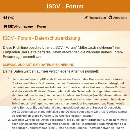
ISDV - Forum
FAQ
Registrieren
Anmelden
ISDV-Homepage
Foren
ISDV - Forum - Datenschutzerklärung
Diese Richtlinie beschreibt, wie „ISDV - Forum“ („https://isdv.net/forum“) (im
Folgenden „der Betreiber“) die Daten verwendet, die während deines Foren-
Besuchs gesammelt werden.
UMFANG UND ART DER DATENSPEICHERUNG
Deine Daten werden auf vier verschiedene Arten gesammelt:
Die Forensoftware phpBB erstellt bei deinem Besuch des Boards mehrere Cookies.
Cookies sind kleine Textdateien, die dein Browser als temporäre Dateien ablegt und
die zwischen den einzelnen Aufrufen des Boards erhalten bleiben. In diesen Cookies
sind die aktuelle ID deiner Sitzung (damit dir alle Seitenaufrufe zugeordnet werden
können), Informationen über die von dir gelesenen Beiträge (zur Markierung dieser als
gelesen/ungelesen; sofern du nicht angemeldet bist) sowie Informationen über deine
Teilnahme an Umfragen (sofern du nicht angemeldet bist) gespeichert. Ferner werden
deine Benutzer-ID, ein Authentifizierungsschlüssel und eine Session-ID gespeichert.
Die Cookies haben standardmäßig eine Gültigkeit von einem Jahr. Alle Cookies kannst
du jederzeit über die Funktion „Alle Cookies löschen“ löschen.
Weiterhin werden die Daten gespeichert, die du bei der Registrierung, in deinem Profil
oder deinem persönlichem Bereich angibst. Für die Registrierung sind mindestens ein
eindeutiger Benutzername, eine E-Mail-Adresse und ein Passwort notwendig. Wenn