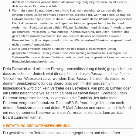
durch den Betreiber weitere Daten als notwendig festgelegt wurden, so ist dies für
dich vor deren Eingabe ersichtlich.
Wenn du einen Beitrag oder eine private Nachricht erstellst, so werden die dort
eingegebenen Daten ebenfalls gespeichert. Gleiches gilt, wenn du einen Beitrag als
Entwurf zwischenspeicherst. In diesen Fällen wird auch deine IP-Adresse gespeichert.
Die IP-Adresse wird weiterhin bei folgenden Aktionen gespeichert: Löschen und
Ändern von Beiträgen (dazu zählen Private Nachrichten und Umfragen), Änderungen
an zentralen Profildaten (E-Mail-Adresse, Kontoaktivierung, Benutzer-Passwort) und
gescheiterte Anmeldeversuche. Die von deinem Browser übermittelte Browser-
Kennzeichnung (User Agent) wird nur in der „Wer ist online?“-Funktion angezeigt und
nicht dauerhaft gespeichert.
Schließlich erfordern einzelne Funktionen des Boards, dass weitere Daten
gespeichert werden. Dazu gehören dein Abstimmungsverhalten bei Umfragen, der
Gelesen-Status von deinen Beiträgen oder explizit von dir gesetzte Lesezeichen oder
Benachrichtigungsfunktionen.
Dein Passwort wird mit einer Einwege-Verschlüsselung (Hash) gespeichert, so
dass es sicher ist. Jedoch wird dir empfohlen, dieses Passwort nicht auf einer
Vielzahl von Webseiten zu verwenden. Das Passwort ist dein Schlüssel zu
deinem Benutzerkonto für das Board, also geh mit ihm sorgsam um.
Insbesondere wird dich kein Vertreter des Betreibers, von phpBB Limited oder
ein Dritter berechtigterweise nach deinem Passwort fragen. Solltest du dein
Passwort vergessen haben, so kannst du die Funktion „Ich habe mein
Passwort vergessen“ benutzen. Die phpBB-Software fragt dich dann nach
deinem Benutzernamen und deiner E-Mail-Adresse und sendet anschließend
ein neu generiertes Passwort an diese Adresse, mit dem du dann auf das
Board zugreifen kannst.
GESTATTUNG DER DATENSPEICHERUNG
Du gestattest dem Betreiber, die von dir eingegebenen und oben näher