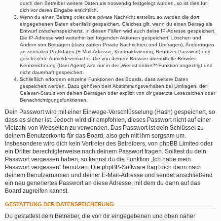
durch den Betreiber weitere Daten als notwendig festgelegt wurden, so ist dies für
dich vor deren Eingabe ersichtlich.
Wenn du einen Beitrag oder eine private Nachricht erstellst, so werden die dort
eingegebenen Daten ebenfalls gespeichert. Gleiches gilt, wenn du einen Beitrag als
Entwurf zwischenspeicherst. In diesen Fällen wird auch deine IP-Adresse gespeichert.
Die IP-Adresse wird weiterhin bei folgenden Aktionen gespeichert: Löschen und
Ändern von Beiträgen (dazu zählen Private Nachrichten und Umfragen), Änderungen
an zentralen Profildaten (E-Mail-Adresse, Kontoaktivierung, Benutzer-Passwort) und
gescheiterte Anmeldeversuche. Die von deinem Browser übermittelte Browser-
Kennzeichnung (User Agent) wird nur in der „Wer ist online?“-Funktion angezeigt und
nicht dauerhaft gespeichert.
Schließlich erfordern einzelne Funktionen des Boards, dass weitere Daten
gespeichert werden. Dazu gehören dein Abstimmungsverhalten bei Umfragen, der
Gelesen-Status von deinen Beiträgen oder explizit von dir gesetzte Lesezeichen oder
Benachrichtigungsfunktionen.
Dein Passwort wird mit einer Einwege-Verschlüsselung (Hash) gespeichert, so
dass es sicher ist. Jedoch wird dir empfohlen, dieses Passwort nicht auf einer
Vielzahl von Webseiten zu verwenden. Das Passwort ist dein Schlüssel zu
deinem Benutzerkonto für das Board, also geh mit ihm sorgsam um.
Insbesondere wird dich kein Vertreter des Betreibers, von phpBB Limited oder
ein Dritter berechtigterweise nach deinem Passwort fragen. Solltest du dein
Passwort vergessen haben, so kannst du die Funktion „Ich habe mein
Passwort vergessen“ benutzen. Die phpBB-Software fragt dich dann nach
deinem Benutzernamen und deiner E-Mail-Adresse und sendet anschließend
ein neu generiertes Passwort an diese Adresse, mit dem du dann auf das
Board zugreifen kannst.
GESTATTUNG DER DATENSPEICHERUNG
Du gestattest dem Betreiber, die von dir eingegebenen und oben näher