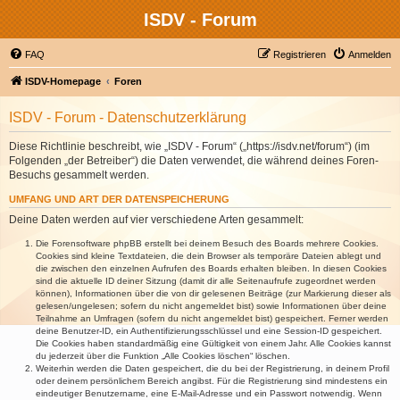
ISDV - Forum
FAQ
Registrieren
Anmelden
ISDV-Homepage
Foren
ISDV - Forum - Datenschutzerklärung
Diese Richtlinie beschreibt, wie „ISDV - Forum“ („https://isdv.net/forum“) (im
Folgenden „der Betreiber“) die Daten verwendet, die während deines Foren-
Besuchs gesammelt werden.
UMFANG UND ART DER DATENSPEICHERUNG
Deine Daten werden auf vier verschiedene Arten gesammelt:
Die Forensoftware phpBB erstellt bei deinem Besuch des Boards mehrere Cookies.
Cookies sind kleine Textdateien, die dein Browser als temporäre Dateien ablegt und
die zwischen den einzelnen Aufrufen des Boards erhalten bleiben. In diesen Cookies
sind die aktuelle ID deiner Sitzung (damit dir alle Seitenaufrufe zugeordnet werden
können), Informationen über die von dir gelesenen Beiträge (zur Markierung dieser als
gelesen/ungelesen; sofern du nicht angemeldet bist) sowie Informationen über deine
Teilnahme an Umfragen (sofern du nicht angemeldet bist) gespeichert. Ferner werden
deine Benutzer-ID, ein Authentifizierungsschlüssel und eine Session-ID gespeichert.
Die Cookies haben standardmäßig eine Gültigkeit von einem Jahr. Alle Cookies kannst
du jederzeit über die Funktion „Alle Cookies löschen“ löschen.
Weiterhin werden die Daten gespeichert, die du bei der Registrierung, in deinem Profil
oder deinem persönlichem Bereich angibst. Für die Registrierung sind mindestens ein
eindeutiger Benutzername, eine E-Mail-Adresse und ein Passwort notwendig. Wenn