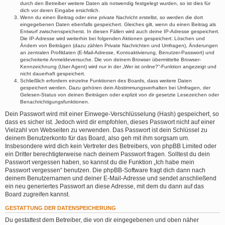
durch den Betreiber weitere Daten als notwendig festgelegt wurden, so ist dies für
dich vor deren Eingabe ersichtlich.
Wenn du einen Beitrag oder eine private Nachricht erstellst, so werden die dort
eingegebenen Daten ebenfalls gespeichert. Gleiches gilt, wenn du einen Beitrag als
Entwurf zwischenspeicherst. In diesen Fällen wird auch deine IP-Adresse gespeichert.
Die IP-Adresse wird weiterhin bei folgenden Aktionen gespeichert: Löschen und
Ändern von Beiträgen (dazu zählen Private Nachrichten und Umfragen), Änderungen
an zentralen Profildaten (E-Mail-Adresse, Kontoaktivierung, Benutzer-Passwort) und
gescheiterte Anmeldeversuche. Die von deinem Browser übermittelte Browser-
Kennzeichnung (User Agent) wird nur in der „Wer ist online?“-Funktion angezeigt und
nicht dauerhaft gespeichert.
Schließlich erfordern einzelne Funktionen des Boards, dass weitere Daten
gespeichert werden. Dazu gehören dein Abstimmungsverhalten bei Umfragen, der
Gelesen-Status von deinen Beiträgen oder explizit von dir gesetzte Lesezeichen oder
Benachrichtigungsfunktionen.
Dein Passwort wird mit einer Einwege-Verschlüsselung (Hash) gespeichert, so
dass es sicher ist. Jedoch wird dir empfohlen, dieses Passwort nicht auf einer
Vielzahl von Webseiten zu verwenden. Das Passwort ist dein Schlüssel zu
deinem Benutzerkonto für das Board, also geh mit ihm sorgsam um.
Insbesondere wird dich kein Vertreter des Betreibers, von phpBB Limited oder
ein Dritter berechtigterweise nach deinem Passwort fragen. Solltest du dein
Passwort vergessen haben, so kannst du die Funktion „Ich habe mein
Passwort vergessen“ benutzen. Die phpBB-Software fragt dich dann nach
deinem Benutzernamen und deiner E-Mail-Adresse und sendet anschließend
ein neu generiertes Passwort an diese Adresse, mit dem du dann auf das
Board zugreifen kannst.
GESTATTUNG DER DATENSPEICHERUNG
Du gestattest dem Betreiber, die von dir eingegebenen und oben näher