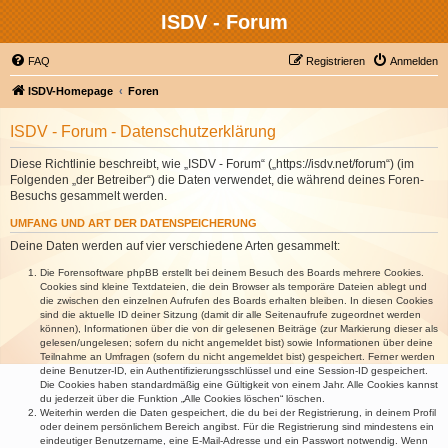
ISDV - Forum
FAQ
Registrieren
Anmelden
ISDV-Homepage
Foren
ISDV - Forum - Datenschutzerklärung
Diese Richtlinie beschreibt, wie „ISDV - Forum“ („https://isdv.net/forum“) (im
Folgenden „der Betreiber“) die Daten verwendet, die während deines Foren-
Besuchs gesammelt werden.
UMFANG UND ART DER DATENSPEICHERUNG
Deine Daten werden auf vier verschiedene Arten gesammelt:
Die Forensoftware phpBB erstellt bei deinem Besuch des Boards mehrere Cookies.
Cookies sind kleine Textdateien, die dein Browser als temporäre Dateien ablegt und
die zwischen den einzelnen Aufrufen des Boards erhalten bleiben. In diesen Cookies
sind die aktuelle ID deiner Sitzung (damit dir alle Seitenaufrufe zugeordnet werden
können), Informationen über die von dir gelesenen Beiträge (zur Markierung dieser als
gelesen/ungelesen; sofern du nicht angemeldet bist) sowie Informationen über deine
Teilnahme an Umfragen (sofern du nicht angemeldet bist) gespeichert. Ferner werden
deine Benutzer-ID, ein Authentifizierungsschlüssel und eine Session-ID gespeichert.
Die Cookies haben standardmäßig eine Gültigkeit von einem Jahr. Alle Cookies kannst
du jederzeit über die Funktion „Alle Cookies löschen“ löschen.
Weiterhin werden die Daten gespeichert, die du bei der Registrierung, in deinem Profil
oder deinem persönlichem Bereich angibst. Für die Registrierung sind mindestens ein
eindeutiger Benutzername, eine E-Mail-Adresse und ein Passwort notwendig. Wenn