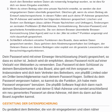
durch den Betreiber weitere Daten als notwendig festgelegt wurden, so ist dies für
dich vor deren Eingabe ersichtlich.
Wenn du einen Beitrag oder eine private Nachricht erstellst, so werden die dort
eingegebenen Daten ebenfalls gespeichert. Gleiches gilt, wenn du einen Beitrag als
Entwurf zwischenspeicherst. In diesen Fällen wird auch deine IP-Adresse gespeichert.
Die IP-Adresse wird weiterhin bei folgenden Aktionen gespeichert: Löschen und
Ändern von Beiträgen (dazu zählen Private Nachrichten und Umfragen), Änderungen
an zentralen Profildaten (E-Mail-Adresse, Kontoaktivierung, Benutzer-Passwort) und
gescheiterte Anmeldeversuche. Die von deinem Browser übermittelte Browser-
Kennzeichnung (User Agent) wird nur in der „Wer ist online?“-Funktion angezeigt und
nicht dauerhaft gespeichert.
Schließlich erfordern einzelne Funktionen des Boards, dass weitere Daten
gespeichert werden. Dazu gehören dein Abstimmungsverhalten bei Umfragen, der
Gelesen-Status von deinen Beiträgen oder explizit von dir gesetzte Lesezeichen oder
Benachrichtigungsfunktionen.
Dein Passwort wird mit einer Einwege-Verschlüsselung (Hash) gespeichert, so
dass es sicher ist. Jedoch wird dir empfohlen, dieses Passwort nicht auf einer
Vielzahl von Webseiten zu verwenden. Das Passwort ist dein Schlüssel zu
deinem Benutzerkonto für das Board, also geh mit ihm sorgsam um.
Insbesondere wird dich kein Vertreter des Betreibers, von phpBB Limited oder
ein Dritter berechtigterweise nach deinem Passwort fragen. Solltest du dein
Passwort vergessen haben, so kannst du die Funktion „Ich habe mein
Passwort vergessen“ benutzen. Die phpBB-Software fragt dich dann nach
deinem Benutzernamen und deiner E-Mail-Adresse und sendet anschließend
ein neu generiertes Passwort an diese Adresse, mit dem du dann auf das
Board zugreifen kannst.
GESTATTUNG DER DATENSPEICHERUNG
Du gestattest dem Betreiber, die von dir eingegebenen und oben näher