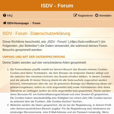
ISDV - Forum
FAQ
Registrieren
Anmelden
ISDV-Homepage
Foren
ISDV - Forum - Datenschutzerklärung
Diese Richtlinie beschreibt, wie „ISDV - Forum“ („https://isdv.net/forum“) (im
Folgenden „der Betreiber“) die Daten verwendet, die während deines Foren-
Besuchs gesammelt werden.
UMFANG UND ART DER DATENSPEICHERUNG
Deine Daten werden auf vier verschiedene Arten gesammelt:
Die Forensoftware phpBB erstellt bei deinem Besuch des Boards mehrere Cookies.
Cookies sind kleine Textdateien, die dein Browser als temporäre Dateien ablegt und
die zwischen den einzelnen Aufrufen des Boards erhalten bleiben. In diesen Cookies
sind die aktuelle ID deiner Sitzung (damit dir alle Seitenaufrufe zugeordnet werden
können), Informationen über die von dir gelesenen Beiträge (zur Markierung dieser als
gelesen/ungelesen; sofern du nicht angemeldet bist) sowie Informationen über deine
Teilnahme an Umfragen (sofern du nicht angemeldet bist) gespeichert. Ferner werden
deine Benutzer-ID, ein Authentifizierungsschlüssel und eine Session-ID gespeichert.
Die Cookies haben standardmäßig eine Gültigkeit von einem Jahr. Alle Cookies kannst
du jederzeit über die Funktion „Alle Cookies löschen“ löschen.
Weiterhin werden die Daten gespeichert, die du bei der Registrierung, in deinem Profil
oder deinem persönlichem Bereich angibst. Für die Registrierung sind mindestens ein
eindeutiger Benutzername, eine E-Mail-Adresse und ein Passwort notwendig. Wenn